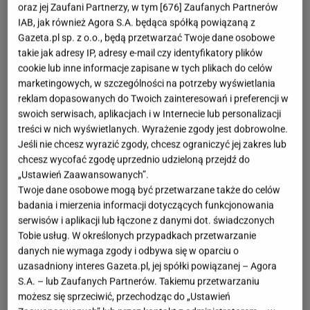
oraz jej Zaufani Partnerzy, w tym [
676
] Zaufanych Partnerów
IAB, jak również Agora S.A. będąca spółką powiązaną z
Gazeta.pl sp. z o.o., będą przetwarzać Twoje dane osobowe
takie jak adresy IP, adresy e-mail czy identyfikatory plików
cookie lub inne informacje zapisane w tych plikach do celów
marketingowych, w szczególności na potrzeby wyświetlania
reklam dopasowanych do Twoich zainteresowań i preferencji w
swoich serwisach, aplikacjach i w Internecie lub personalizacji
treści w nich wyświetlanych. Wyrażenie zgody jest dobrowolne.
Jeśli nie chcesz wyrazić zgody, chcesz ograniczyć jej zakres lub
chcesz wycofać zgodę uprzednio udzieloną przejdź do
„Ustawień Zaawansowanych”.
Twoje dane osobowe mogą być przetwarzane także do celów
badania i mierzenia informacji dotyczących funkcjonowania
serwisów i aplikacji lub łączone z danymi dot. świadczonych
Tobie usług. W określonych przypadkach przetwarzanie
danych nie wymaga zgody i odbywa się w oparciu o
uzasadniony interes Gazeta.pl, jej spółki powiązanej – Agora
S.A. – lub Zaufanych Partnerów. Takiemu przetwarzaniu
możesz się sprzeciwić, przechodząc do „Ustawień