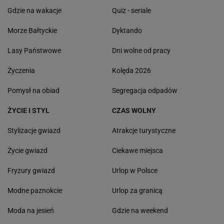
Gdzie na wakacje
Quiz - seriale
Morze Bałtyckie
Dyktando
Lasy Państwowe
Dni wolne od pracy
Życzenia
Kolęda 2026
Pomysł na obiad
Segregacja odpadów
ŻYCIE I STYL
CZAS WOLNY
Stylizacje gwiazd
Atrakcje turystyczne
Życie gwiazd
Ciekawe miejsca
Fryzury gwiazd
Urlop w Polsce
Modne paznokcie
Urlop za granicą
Moda na jesień
Gdzie na weekend