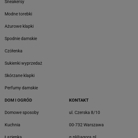
Sneakersy
Modne torebki
Ażurowe klapki
Spodnie damskie
Czółenka
Sukienki wyprzedaż
Skórzane klapki
Perfumy damskie
DOM I OGRÓD
KONTAKT
Domowe sposoby
ul. Czerska 8/10
Kuchnia
00-732 Warszawa
Łazienka
g.pl@agora.pl