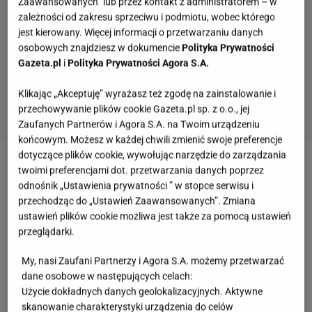
Zaawansowanych” lub przez kontakt z administratorem – w
zależności od zakresu sprzeciwu i podmiotu, wobec którego
jest kierowany. Więcej informacji o przetwarzaniu danych
osobowych znajdziesz w dokumencie
Polityka Prywatności
Gazeta.pl
i
Polityka Prywatności Agora S.A.
Klikając „Akceptuję” wyrażasz też zgodę na zainstalowanie i
przechowywanie plików cookie Gazeta.pl sp. z o.o., jej
Zaufanych Partnerów i Agora S.A. na Twoim urządzeniu
końcowym. Możesz w każdej chwili zmienić swoje preferencje
dotyczące plików cookie, wywołując narzędzie do zarządzania
twoimi preferencjami dot. przetwarzania danych poprzez
Zobacz wideo
AI nie daje skoku produktywności
odnośnik „Ustawienia prywatności ” w stopce serwisu i
przechodząc do „Ustawień Zaawansowanych”. Zmiana
Oferta pracy dla elektromontera pojawiła się w
ustawień plików cookie możliwa jest także za pomocą ustawień
przeglądarki.
Gdańsku. Firma szuka pracowników
My, nasi Zaufani Partnerzy i Agora S.A. możemy przetwarzać
Oferta dotyczy stanowiska elektromontera lub
dane osobowe w następujących celach:
elektromonterki na terenie Gdańska i okolic.
Użycie dokładnych danych geolokalizacyjnych. Aktywne
skanowanie charakterystyki urządzenia do celów
Wynagrodzenie wynosi od 6 do 12 tys. zł brutto