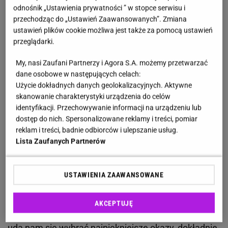
Do przygotowania syropu według
przepisu
odnośnik „Ustawienia prywatności ” w stopce serwisu i
opublikowanego na stronie Lasów Państwowych
przechodząc do „Ustawień Zaawansowanych”. Zmiana
potrzebujemy:
ustawień plików cookie możliwa jest także za pomocą ustawień
przeglądarki.
młodych pędów sosny,
My, nasi Zaufani Partnerzy i Agora S.A. możemy przetwarzać
dane osobowe w następujących celach:
cukru lub miodu,
Użycie dokładnych danych geolokalizacyjnych. Aktywne
skanowanie charakterystyki urządzenia do celów
wody (opcjonalnie).
identyfikacji. Przechowywanie informacji na urządzeniu lub
dostęp do nich. Spersonalizowane reklamy i treści, pomiar
Najlepszy syrop zrobimy z pędów zebranych pod
reklam i treści, badnie odbiorców i ulepszanie usług.
koniec kwietnia lub na początku maja, to wtedy są
Lista Zaufanych Partnerów
miękkie, świeże i soczyście zielone. Nie bez
znaczenia jest także miejsce, w którym rosną.
USTAWIENIA ZAAWANSOWANE
Omijajmy te znajdujące się w lokalizacjach
zagrożonych zanieczyszczeniami, np. tuż przy
AKCEPTUJĘ
drodze lub obok terenów przemysłowych. Kiedy już
uda nam się wybrać najpiękniejsze okazy, dokładnie