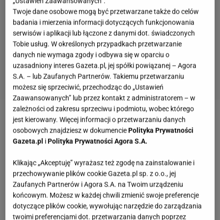
„Ustawień Zaawansowanych”.
Twoje dane osobowe mogą być przetwarzane także do celów
badania i mierzenia informacji dotyczących funkcjonowania
serwisów i aplikacji lub łączone z danymi dot. świadczonych
Tobie usług. W określonych przypadkach przetwarzanie
danych nie wymaga zgody i odbywa się w oparciu o
uzasadniony interes Gazeta.pl, jej spółki powiązanej – Agora
S.A. – lub Zaufanych Partnerów. Takiemu przetwarzaniu
możesz się sprzeciwić, przechodząc do „Ustawień
Zaawansowanych” lub przez kontakt z administratorem – w
zależności od zakresu sprzeciwu i podmiotu, wobec którego
jest kierowany. Więcej informacji o przetwarzaniu danych
Zobacz wideo
Z cebuli i nie tylko! Domowe syropy z
osobowych znajdziesz w dokumencie
Polityka Prywatności
warzyw i owoców wspomogą twoją odporność i
Gazeta.pl
i
Polityka Prywatności Agora S.A.
pomogą w walce z przeziębieniem [PRZEPISY]
Klikając „Akceptuję” wyrażasz też zgodę na zainstalowanie i
przechowywanie plików cookie Gazeta.pl sp. z o.o., jej
Jak zrobić syrop z pędów sosny? Leśnicy zdradzają
Zaufanych Partnerów i Agora S.A. na Twoim urządzeniu
swój przepis
końcowym. Możesz w każdej chwili zmienić swoje preferencje
dotyczące plików cookie, wywołując narzędzie do zarządzania
twoimi preferencjami dot. przetwarzania danych poprzez