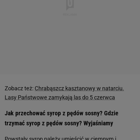
Zobacz też:
Chrabąszcz kasztanowy w natarciu.
Lasy Państwowe zamykają las do 5 czerwca
Jak przechować syrop z pędów sosny? Gdzie
trzymać syrop z pędów sosny? Wyjaśniamy
Powstały syrop należy umieścić w ciemnym i