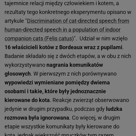
tajemnice relacji między człowiekiem i kotem, a
rezultaty tego konkretnego eksperymentu opisano w
artykule "
Discrimination of cat-directed speech from
human-directed speech in a population of indoor
companion cats (Felis catus)
". Udział w nim wzięło
16 właścicieli kotów z Bordeaux wraz z pupilami
.
Badanie składało się z dwóch etapów, a w obu z nich
wykorzystywano
nagrania komunikatów
głosowych
. W pierwszym z nich porównywano
wypowiedzi wymieniane pomiędzy dwiema
osobami i takie, które były jednoznacznie
kierowane do kota
. Reakcje zwierząt obserwowano
jedynie w drugim przypadku, podczas gdy
ludzka
rozmowa była ignorowana
. Co więcej, w drugim
etapie wszystkie komunikaty były kierowane do
kota, jednak większość mruczków tym razem