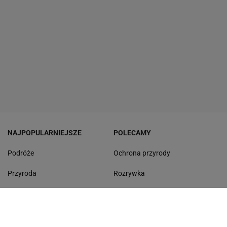
NAJPOPULARNIEJSZE
POLECAMY
Podróże
Ochrona przyrody
Przyroda
Rozrywka
Mandaty
Odpoczynek
Rankingi
Test wiedzy