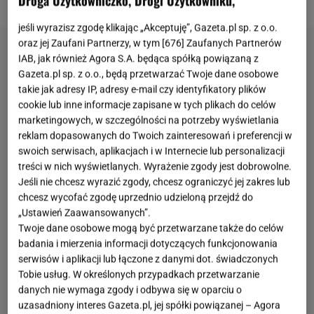
Droga Użytkowniczko, Drogi Użytkowniku,
jeśli wyrazisz zgodę klikając „Akceptuję”, Gazeta.pl sp. z o.o.
oraz jej Zaufani Partnerzy, w tym [
676
] Zaufanych Partnerów
IAB, jak również Agora S.A. będąca spółką powiązaną z
Gazeta.pl sp. z o.o., będą przetwarzać Twoje dane osobowe
takie jak adresy IP, adresy e-mail czy identyfikatory plików
cookie lub inne informacje zapisane w tych plikach do celów
marketingowych, w szczególności na potrzeby wyświetlania
reklam dopasowanych do Twoich zainteresowań i preferencji w
swoich serwisach, aplikacjach i w Internecie lub personalizacji
treści w nich wyświetlanych. Wyrażenie zgody jest dobrowolne.
Jeśli nie chcesz wyrazić zgody, chcesz ograniczyć jej zakres lub
chcesz wycofać zgodę uprzednio udzieloną przejdź do
„Ustawień Zaawansowanych”.
Twoje dane osobowe mogą być przetwarzane także do celów
badania i mierzenia informacji dotyczących funkcjonowania
serwisów i aplikacji lub łączone z danymi dot. świadczonych
Tobie usług. W określonych przypadkach przetwarzanie
danych nie wymaga zgody i odbywa się w oparciu o
uzasadniony interes Gazeta.pl, jej spółki powiązanej – Agora