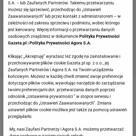
S.A. – lub Zaufanych Partnerów. Takiemu przetwarzaniu
możesz się sprzeciwić, przechodząc do „Ustawień
Zaawansowanych” lub przez kontakt z administratorem – w
zależności od zakresu sprzeciwu i podmiotu, wobec którego
jest kierowany. Więcej informacji o przetwarzaniu danych
osobowych znajdziesz w dokumencie
Polityka Prywatności
Gazeta.pl
i
Polityka Prywatności Agora S.A.
Klikając „Akceptuję” wyrażasz też zgodę na zainstalowanie i
przechowywanie plików cookie Gazeta.pl sp. z o.o., jej
Zaufanych Partnerów i Agora S.A. na Twoim urządzeniu
końcowym. Możesz w każdej chwili zmienić swoje preferencje
dotyczące plików cookie, wywołując narzędzie do zarządzania
twoimi preferencjami dot. przetwarzania danych poprzez
Zobacz wideo
Rozpieść swojego pupila bez
odnośnik „Ustawienia prywatności ” w stopce serwisu i
wydawania pieniędzy
przechodząc do „Ustawień Zaawansowanych”. Zmiana
ustawień plików cookie możliwa jest także za pomocą ustawień
przeglądarki.
Więcej podobnych artykułów przeczytasz na stronie
głównej
Gazeta.pl
.
My, nasi Zaufani Partnerzy i Agora S.A. możemy przetwarzać
dane osobowe w następujących celach: