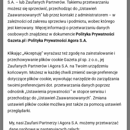
S.A. – lub Zaufanych Partnerów. Takiemu przetwarzaniu
możesz się sprzeciwić, przechodząc do „Ustawień
Zaawansowanych” lub przez kontakt z administratorem – w
zależności od zakresu sprzeciwu i podmiotu, wobec którego
jest kierowany. Więcej informacji o przetwarzaniu danych
osobowych znajdziesz w dokumencie
Polityka Prywatności
Gazeta.pl
i
Polityka Prywatności Agora S.A.
Klikając „Akceptuję” wyrażasz też zgodę na zainstalowanie i
przechowywanie plików cookie Gazeta.pl sp. z o.o., jej
Zaufanych Partnerów i Agora S.A. na Twoim urządzeniu
Zobacz wideo
Jak wygląda hotel 5-gwiazdkowy w
końcowym. Możesz w każdej chwili zmienić swoje preferencje
Kolumbii? W Polsce miałby maksymalnie trzy
dotyczące plików cookie, wywołując narzędzie do zarządzania
twoimi preferencjami dot. przetwarzania danych poprzez
gwiazdki
odnośnik „Ustawienia prywatności ” w stopce serwisu i
przechodząc do „Ustawień Zaawansowanych”. Zmiana
Zainteresował Cię ten artykuł? Więcej podobnych
ustawień plików cookie możliwa jest także za pomocą ustawień
przeglądarki.
artykułów przeczytasz na stronie głównej
Gazeta.pl
My, nasi Zaufani Partnerzy i Agora S.A. możemy przetwarzać
Niesamowity hotel na Florydzie dla fanów muzyki.
dane osobowe w następujących celach: