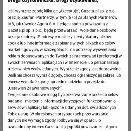
jeśli wyrazisz zgodę klikając „Akceptuję”, Gazeta.pl sp. z o.o.
oraz jej Zaufani Partnerzy, w tym [
676
] Zaufanych Partnerów
IAB, jak również Agora S.A. będąca spółką powiązaną z
Gazeta.pl sp. z o.o., będą przetwarzać Twoje dane osobowe
takie jak adresy IP, adresy e-mail czy identyfikatory plików
cookie lub inne informacje zapisane w tych plikach do celów
marketingowych, w szczególności na potrzeby wyświetlania
reklam dopasowanych do Twoich zainteresowań i preferencji w
swoich serwisach, aplikacjach i w Internecie lub personalizacji
treści w nich wyświetlanych. Wyrażenie zgody jest dobrowolne.
Jeśli nie chcesz wyrazić zgody, chcesz ograniczyć jej zakres lub
chcesz wycofać zgodę uprzednio udzieloną przejdź do
„Ustawień Zaawansowanych”.
Twoje dane osobowe mogą być przetwarzane także do celów
badania i mierzenia informacji dotyczących funkcjonowania
serwisów i aplikacji lub łączone z danymi dot. świadczonych
Tobie usług. W określonych przypadkach przetwarzanie
danych nie wymaga zgody i odbywa się w oparciu o
uzasadniony interes Gazeta.pl, jej spółki powiązanej – Agora