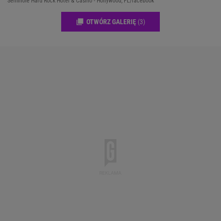
Seminole Hard Rock Hotel & Casino - Hollywood, FL/facebook
OTWÓRZ GALERIĘ
(3)