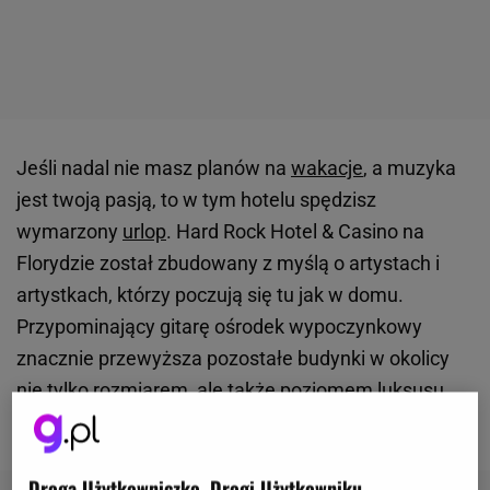
Jeśli nadal nie masz planów na
wakacje
, a muzyka
jest twoją pasją, to w tym hotelu spędzisz
wymarzony
urlop
. Hard Rock Hotel & Casino na
Florydzie został zbudowany z myślą o artystach i
artystkach, którzy poczują się tu jak w domu.
Przypominający gitarę ośrodek wypoczynkowy
znacznie przewyższa pozostałe budynki w okolicy
nie tylko rozmiarem, ale także poziomem luksusu,
którego mogą zaznać goście.
Droga Użytkowniczko, Drogi Użytkowniku,