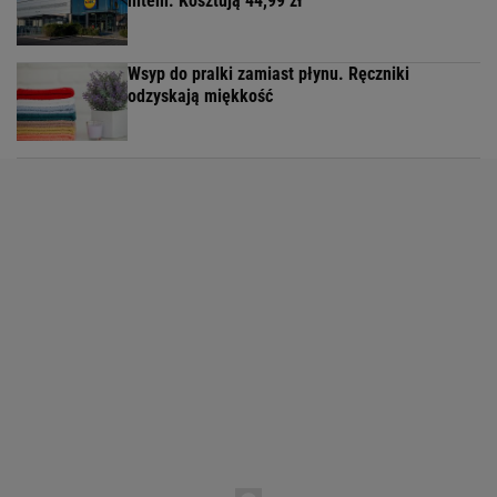
hitem. Kosztują 44,99 zł
Wsyp do pralki zamiast płynu. Ręczniki
odzyskają miękkość