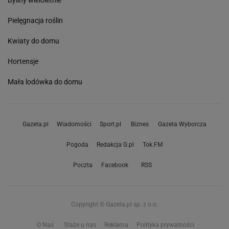
Byliny wieloletnie
Pielęgnacja roślin
Kwiaty do domu
Hortensje
Mała lodówka do domu
Gazeta.pl
Wiadomości
Sport.pl
Biznes
Gazeta Wyborcza
Pogoda
Redakcja G.pl
Tok.FM
Poczta
Facebook
RSS
Copyright © Gazeta.pl sp. z o.o.
O Nas
Staże u nas
Reklama
Polityka prywatności