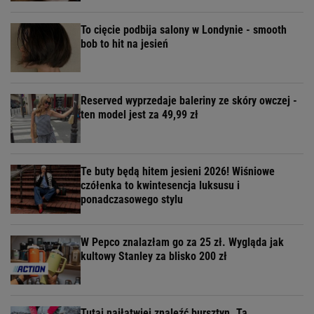
To cięcie podbija salony w Londynie - smooth
bob to hit na jesień
Reserved wyprzedaje baleriny ze skóry owczej -
ten model jest za 49,99 zł
Te buty będą hitem jesieni 2026! Wiśniowe
czółenka to kwintesencja luksusu i
ponadczasowego stylu
W Pepco znalazłam go za 25 zł. Wygląda jak
kultowy Stanley za blisko 200 zł
Tutaj najłatwiej znaleźć bursztyn. Ta