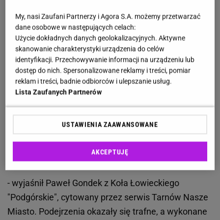
brunatnego
, który w poszukiwaniu pożywienia
My, nasi Zaufani Partnerzy i Agora S.A. możemy przetwarzać
zapuścił się do lasu znajdującego się na
dane osobowe w następujących celach:
pograniczu
wsi Łękawka (gmina Tarnów) i Łękawica
Użycie dokładnych danych geolokalizacyjnych. Aktywne
(gmina Skrzyszów)
. Zdjęcia zostały wykonane we
skanowanie charakterystyki urządzenia do celów
identyfikacji. Przechowywanie informacji na urządzeniu lub
wtorek 14 maja 2024 roku
.
dostęp do nich. Spersonalizowane reklamy i treści, pomiar
reklam i treści, badnie odbiorców i ulepszanie usług.
Już wcześniej mieliśmy sygnał o tym, że
Lista Zaufanych Partnerów
drapieżnik może być w naszej okolicy.
Świadczyć miały o tym okorowane przez
USTAWIENIA ZAAWANSOWANE
niego pazurami drzewa w rejonie Szynwałdu
i Zalasowej. Ale nie byliśmy tego pewni na
AKCEPTUJĘ
sto procent
- wyjaśnił Paweł Gondek z Koła Łowieckiego
"Podgórskie", cytowany przez serwis Tarnów Nasze
Miasto. Podejrzenia okazały się trafne, a wykonane