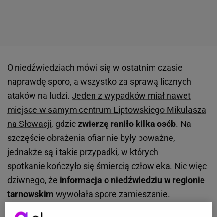
O niedźwiedziach mówi się w ostatnim czasie
naprawdę sporo, a wszystko za sprawą licznych
ataków na ludzi.
Jeden z wypadków miał nawet
miejsce w samym centrum Liptowskiego Mikułasza
na Słowacji
, gdzie
zwierzę raniło kilka osób
. Na
szczęście obrażenia ofiar nie były poważne,
jednakże są i takie przypadki, w których
spotkanie kończyło się śmiercią człowieka. Nic więc
dziwnego, że
informacja o niedźwiedziu w regionie
tarnowskim
wywołała spore zamieszanie.