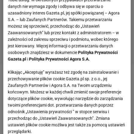
danych nie wymaga zgody i odbywa się w oparciu o
uzasadniony interes Gazeta.pl, jej spółki powiązanej – Agora
S.A. – lub Zaufanych Partnerów. Takiemu przetwarzaniu
możesz się sprzeciwić, przechodząc do „Ustawień
Zaawansowanych” lub przez kontakt z administratorem – w
zależności od zakresu sprzeciwu i podmiotu, wobec którego
jest kierowany. Więcej informacji o przetwarzaniu danych
osobowych znajdziesz w dokumencie
Polityka Prywatności
Gazeta.pl
i
Polityka Prywatności Agora S.A.
Klikając „Akceptuję” wyrażasz też zgodę na zainstalowanie i
Zobacz wideo
Dlaczego niedźwiedzie schodzą do
przechowywanie plików cookie Gazeta.pl sp. z o.o., jej
siedzib ludzkich? Sami jesteśmy sobie winni
Zaufanych Partnerów i Agora S.A. na Twoim urządzeniu
końcowym. Możesz w każdej chwili zmienić swoje preferencje
dotyczące plików cookie, wywołując narzędzie do zarządzania
Tarnów: Niedźwiedź brunatny grasuje w lesie. Są
twoimi preferencjami dot. przetwarzania danych poprzez
odnośnik „Ustawienia prywatności ” w stopce serwisu i
zadrapania na drzewach i zdjęcia
przechodząc do „Ustawień Zaawansowanych”. Zmiana
ustawień plików cookie możliwa jest także za pomocą ustawień
Fotopułapka
zarejestrowała niedźwiedzia
przeglądarki.