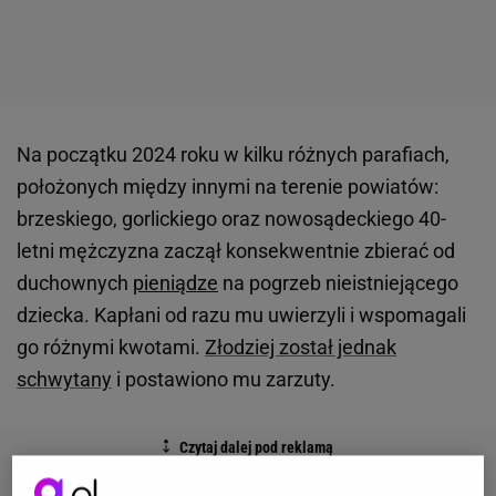
Na początku 2024 roku w kilku różnych parafiach,
położonych między innymi na terenie powiatów:
brzeskiego, gorlickiego oraz nowosądeckiego 40-
letni mężczyzna zaczął konsekwentnie zbierać od
duchownych
pieniądze
na pogrzeb nieistniejącego
dziecka. Kapłani od razu mu uwierzyli i wspomagali
go różnymi kwotami.
Złodziej został jednak
schwytany
i postawiono mu zarzuty.