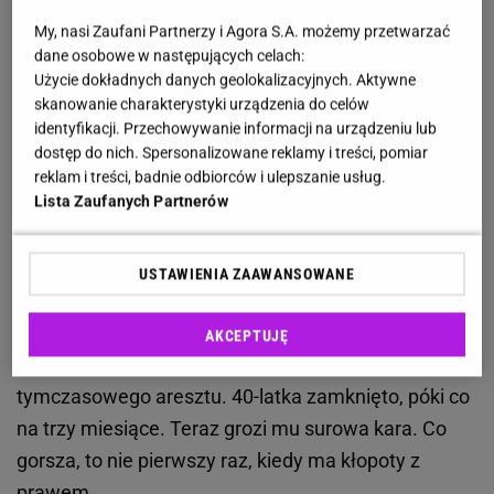
od duchownych pieniądze. W powiatach brzeskim,
My, nasi Zaufani Partnerzy i Agora S.A. możemy przetwarzać
nowosądeckim i gorlickim pojawiał się 40-letni
dane osobowe w następujących celach:
mężczyzna proszący księży o wsparcie finansowe.
Użycie dokładnych danych geolokalizacyjnych. Aktywne
skanowanie charakterystyki urządzenia do celów
Mówił, że nie stać go na wyprawienie pogrzebu dla
identyfikacji. Przechowywanie informacji na urządzeniu lub
swojego dziecka i w związku z tym potrzebuje
dostęp do nich. Spersonalizowane reklamy i treści, pomiar
konkretnej sumy. Kapłani nie szczędzili oszustowi
reklam i treści, badnie odbiorców i ulepszanie usług.
Lista Zaufanych Partnerów
wsparcia, jednak prędzej czy później jako kłamstwa
wyszły na jaw.
Złodziej został złapany
i
doprowadzony do Prokuratury Rejonowej w
USTAWIENIA ZAAWANSOWANE
Gorlicach, która z kolei skierowała do miejscowego
Sądu Rejonowego z wnioskiem o
AKCEPTUJĘ
zastosowanie środków zapobiegawczych w postaci
tymczasowego aresztu. 40-latka zamknięto, póki co
na trzy miesiące. Teraz grozi mu surowa kara. Co
gorsza, to nie pierwszy raz, kiedy ma kłopoty z
prawem.