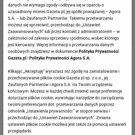
danych nie wymaga zgody i odbywa się w oparciu o
uzasadniony interes Gazeta.pl, jej spółki powiązanej – Agora
S.A. – lub Zaufanych Partnerów. Takiemu przetwarzaniu
możesz się sprzeciwić, przechodząc do „Ustawień
Zaawansowanych” lub przez kontakt z administratorem – w
zależności od zakresu sprzeciwu i podmiotu, wobec którego
jest kierowany. Więcej informacji o przetwarzaniu danych
osobowych znajdziesz w dokumencie
Polityka Prywatności
Gazeta.pl
i
Polityka Prywatności Agora S.A.
Zobacz wideo
Ksiądz, który przeganiał ducha
weganizmu salcesonem zatrzymany ws. Funduszu
Klikając „Akceptuję” wyrażasz też zgodę na zainstalowanie i
Sprawiedliwości
przechowywanie plików cookie Gazeta.pl sp. z o.o., jej
Zaufanych Partnerów i Agora S.A. na Twoim urządzeniu
końcowym. Możesz w każdej chwili zmienić swoje preferencje
Kradzież na terenie Małopolski. 40-latek perfidnie
dotyczące plików cookie, wywołując narzędzie do zarządzania
twoimi preferencjami dot. przetwarzania danych poprzez
oszukiwał duchownych
odnośnik „Ustawienia prywatności ” w stopce serwisu i
przechodząc do „Ustawień Zaawansowanych”. Zmiana
Od stycznia do marca 2024 roku na terenie kilku
ustawień plików cookie możliwa jest także za pomocą ustawień
małopolskich parafii grasował oszust wyłudzający
przeglądarki.