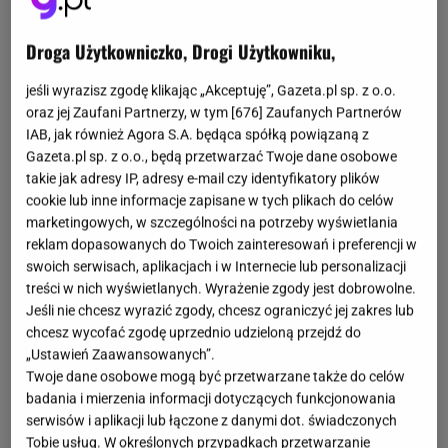
Droga Użytkowniczko, Drogi Użytkowniku,
jeśli wyrazisz zgodę klikając „Akceptuję”, Gazeta.pl sp. z o.o.
oraz jej Zaufani Partnerzy, w tym [
676
] Zaufanych Partnerów
IAB, jak również Agora S.A. będąca spółką powiązaną z
Gazeta.pl sp. z o.o., będą przetwarzać Twoje dane osobowe
takie jak adresy IP, adresy e-mail czy identyfikatory plików
cookie lub inne informacje zapisane w tych plikach do celów
marketingowych, w szczególności na potrzeby wyświetlania
reklam dopasowanych do Twoich zainteresowań i preferencji w
swoich serwisach, aplikacjach i w Internecie lub personalizacji
treści w nich wyświetlanych. Wyrażenie zgody jest dobrowolne.
Jeśli nie chcesz wyrazić zgody, chcesz ograniczyć jej zakres lub
chcesz wycofać zgodę uprzednio udzieloną przejdź do
„Ustawień Zaawansowanych”.
Twoje dane osobowe mogą być przetwarzane także do celów
badania i mierzenia informacji dotyczących funkcjonowania
serwisów i aplikacji lub łączone z danymi dot. świadczonych
Tobie usług. W określonych przypadkach przetwarzanie