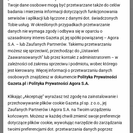
JUSTIN TIMBERLAKE
KONCERT
KRAKÓW
WYDARZENIA
Twoje dane osobowe mogą być przetwarzane także do celów
badania i mierzenia informacji dotyczących funkcjonowania
Open'er Gdynia 2024. Znamy kolejnych
serwisów i aplikacji lub łączone z danymi dot. świadczonych
artystów. To nie tylko Maneskin [Open'er 2024
Tobie usług. W określonych przypadkach przetwarzanie
Line-up]
danych nie wymaga zgody i odbywa się w oparciu o
FESTIWAL
KONCERT
MĘSKIE GRANIE
uzasadniony interes Gazeta.pl, jej spółki powiązanej – Agora
S.A. – lub Zaufanych Partnerów. Takiemu przetwarzaniu
Big Time Rush Europe Tour 2024. Pamiętacie
możesz się sprzeciwić, przechodząc do „Ustawień
jeszcze ten boys band? Grupa niebawem
Zaawansowanych” lub przez kontakt z administratorem – w
wystąpi w Polsce
zależności od zakresu sprzeciwu i podmiotu, wobec którego
BIG TIME RUSH
KONCERT
KONCERTY
WARSZAWA
jest kierowany. Więcej informacji o przetwarzaniu danych
osobowych znajdziesz w dokumencie
Polityka Prywatności
Zrezygnowała z bycia druhną na ślubie
Gazeta.pl
i
Polityka Prywatności Agora S.A.
przyjaciółki. Powód zdumiewa. "Wiesz, że
kocham Taylor"
Klikając „Akceptuję” wyrażasz też zgodę na zainstalowanie i
KONCERT
NEWS
PRZYJACIELE
TAYLOR SWIFT
przechowywanie plików cookie Gazeta.pl sp. z o.o., jej
Zaufanych Partnerów i Agora S.A. na Twoim urządzeniu
Doda podzieliła się wzruszającym nagraniem.
końcowym. Możesz w każdej chwili zmienić swoje preferencje
Fani będą wniebowzięci. "Przygotujcie
dotyczące plików cookie, wywołując narzędzie do zarządzania
chusteczki"
twoimi preferencjami dot. przetwarzania danych poprzez
DODA
GWIAZDY
KONCERT
MUZYKA