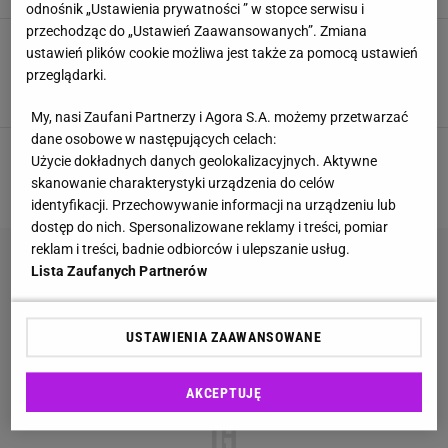
odnośnik „Ustawienia prywatności ” w stopce serwisu i
przechodząc do „Ustawień Zaawansowanych”. Zmiana
Koncert Dody na sylwestrze to żyła złota.
ustawień plików cookie możliwa jest także za pomocą ustawień
Polsat wyda więcej niż TVP na Górniak i
przeglądarki.
Rodowicz
DODA
GWIAZDY
KONCERT
PIENIĄDZE
My, nasi Zaufani Partnerzy i Agora S.A. możemy przetwarzać
dane osobowe w następujących celach:
Użycie dokładnych danych geolokalizacyjnych. Aktywne
3
4
5
6
7
NASTĘPNA
skanowanie charakterystyki urządzenia do celów
identyfikacji. Przechowywanie informacji na urządzeniu lub
dostęp do nich. Spersonalizowane reklamy i treści, pomiar
reklam i treści, badnie odbiorców i ulepszanie usług.
Lista Zaufanych Partnerów
USTAWIENIA ZAAWANSOWANE
AKCEPTUJĘ