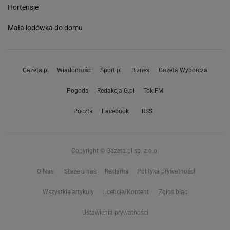
Hortensje
Mała lodówka do domu
Gazeta.pl
Wiadomości
Sport.pl
Biznes
Gazeta Wyborcza
Pogoda
Redakcja G.pl
Tok.FM
Poczta
Facebook
RSS
Copyright © Gazeta.pl sp. z o.o.
O Nas
Staże u nas
Reklama
Polityka prywatności
Wszystkie artykuły
Licencje/Kontent
Zgłoś błąd
Ustawienia prywatności