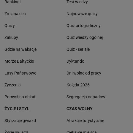
Rankingi
Test wiedzy
Zmiana cen
Najnowsze quizy
Quizy
Quiz ortograficzny
Zakupy
Quiz wiedzy ogólnej
Gdzie na wakacje
Quiz - seriale
Morze Bałtyckie
Dyktando
Lasy Państwowe
Dni wolne od pracy
Życzenia
Kolęda 2026
Pomysł na obiad
Segregacja odpadów
ŻYCIE I STYL
CZAS WOLNY
Stylizacje gwiazd
Atrakcje turystyczne
Życie gwiazd
Ciekawe miejsca