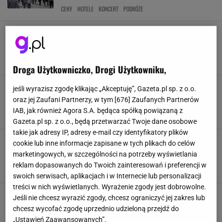
CENY
HOTELE
KONCERT
PODRÓŻE
Następna stacja: PGE Narodowy. Taco
Hemingway przenosi swój solowy koncert na
stadion
1-800-TOUR
KONCERT
TACO HEMINGWAY
WARSZAWA
Droga Użytkowniczko, Drogi Użytkowniku,
Tysiące fanów krytykuje jej koncert. Porównują
jeśli wyrazisz zgodę klikając „Akceptuję”, Gazeta.pl sp. z o.o.
ją do Dody i Lady Gagi. "Żywi żartują z
oraz jej Zaufani Partnerzy, w tym [
676
] Zaufanych Partnerów
umarłych"
IAB, jak również Agora S.A. będąca spółką powiązaną z
KONCERT
MUZYKA
NEWS
SANAH
Gazeta.pl sp. z o.o., będą przetwarzać Twoje dane osobowe
takie jak adresy IP, adresy e-mail czy identyfikatory plików
Polski festiwal w czołówce najlepszych w
cookie lub inne informacje zapisane w tych plikach do celów
Europie. The Guardian: Przyciąga wielkie
marketingowych, w szczególności na potrzeby wyświetlania
nazwiska
reklam dopasowanych do Twoich zainteresowań i preferencji w
FESTIWAL
KONCERT
MUZYKA
NEWS
swoich serwisach, aplikacjach i w Internecie lub personalizacji
treści w nich wyświetlanych. Wyrażenie zgody jest dobrowolne.
Koncert Justin Timberlake 2024. Artysta pojawi
Jeśli nie chcesz wyrazić zgody, chcesz ograniczyć jej zakres lub
się w Krakowie. Ceny biletów przyprawiają o
chcesz wycofać zgodę uprzednio udzieloną przejdź do
zawrót głowy
„Ustawień Zaawansowanych”.