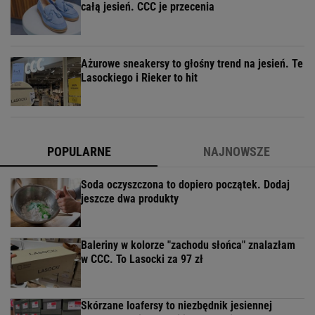
całą jesień. CCC je przecenia
Ażurowe sneakersy to głośny trend na jesień. Te
Lasockiego i Rieker to hit
POPULARNE
NAJNOWSZE
Soda oczyszczona to dopiero początek. Dodaj
jeszcze dwa produkty
Baleriny w kolorze "zachodu słońca" znalazłam
w CCC. To Lasocki za 97 zł
Skórzane loafersy to niezbędnik jesiennej