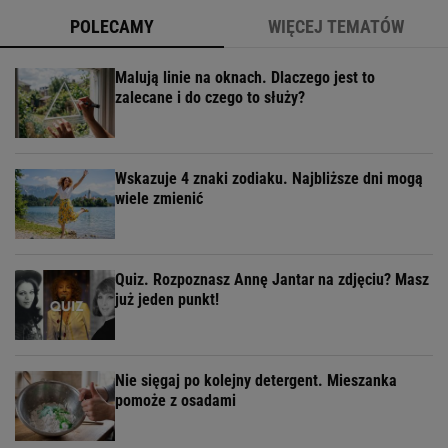
POLECAMY
WIĘCEJ TEMATÓW
Malują linie na oknach. Dlaczego jest to
zalecane i do czego to służy?
Wskazuje 4 znaki zodiaku. Najbliższe dni mogą
wiele zmienić
Quiz. Rozpoznasz Annę Jantar na zdjęciu? Masz
już jeden punkt!
Nie sięgaj po kolejny detergent. Mieszanka
pomoże z osadami