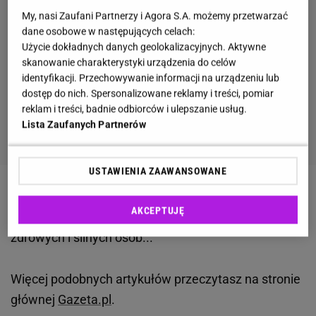
My, nasi Zaufani Partnerzy i Agora S.A. możemy przetwarzać
dane osobowe w następujących celach:
Użycie dokładnych danych geolokalizacyjnych. Aktywne
skanowanie charakterystyki urządzenia do celów
identyfikacji. Przechowywanie informacji na urządzeniu lub
dostęp do nich. Spersonalizowane reklamy i treści, pomiar
reklam i treści, badnie odbiorców i ulepszanie usług.
Lista Zaufanych Partnerów
USTAWIENIA ZAAWANSOWANE
Zobacz wideo
Usiadłam na wózku i zobaczyłam
AKCEPTUJĘ
Warszawę na nowo. Jest tylko dla młodych,
zdrowych i silnych osób...
Więcej podobnych artykułów przeczytasz na stronie
głównej
Gazeta.pl
.