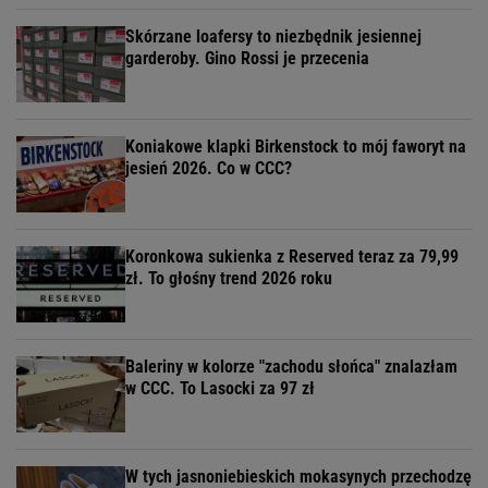
Skórzane loafersy to niezbędnik jesiennej
garderoby. Gino Rossi je przecenia
Koniakowe klapki Birkenstock to mój faworyt na
jesień 2026. Co w CCC?
Koronkowa sukienka z Reserved teraz za 79,99
zł. To głośny trend 2026 roku
Baleriny w kolorze "zachodu słońca" znalazłam
w CCC. To Lasocki za 97 zł
W tych jasnoniebieskich mokasynych przechodzę