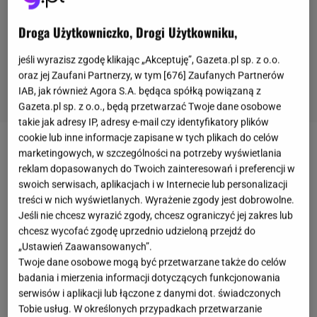
Droga Użytkowniczko, Drogi Użytkowniku,
jeśli wyrazisz zgodę klikając „Akceptuję”, Gazeta.pl sp. z o.o.
oraz jej Zaufani Partnerzy, w tym [
676
] Zaufanych Partnerów
IAB, jak również Agora S.A. będąca spółką powiązaną z
Gazeta.pl sp. z o.o., będą przetwarzać Twoje dane osobowe
takie jak adresy IP, adresy e-mail czy identyfikatory plików
cookie lub inne informacje zapisane w tych plikach do celów
Nowe świadczenie dla niepełnosprawnych, czyli
marketingowych, w szczególności na potrzeby wyświetlania
reklam dopasowanych do Twoich zainteresowań i preferencji w
świadczenie wspierające, jest odpowiedzią na
swoich serwisach, aplikacjach i w Internecie lub personalizacji
protesty opiekunów i ich podopiecznych w Sejmie.
treści w nich wyświetlanych. Wyrażenie zgody jest dobrowolne.
Jego wprowadzenie zostało ogłoszone 16 marca
Jeśli nie chcesz wyrazić zgody, chcesz ograniczyć jej zakres lub
chcesz wycofać zgodę uprzednio udzieloną przejdź do
2023, o czym informują m.in.
Dziennik Gazeta
„Ustawień Zaawansowanych”.
Prawna
czy portal
Interia Biznes
. Oficjalne
Twoje dane osobowe mogą być przetwarzane także do celów
informacje pojawiły się również na Twitterze
badania i mierzenia informacji dotyczących funkcjonowania
serwisów i aplikacji lub łączone z danymi dot. świadczonych
Ministerstwa
Rodziny
i Polityki Społecznej.
Tobie usług. W określonych przypadkach przetwarzanie