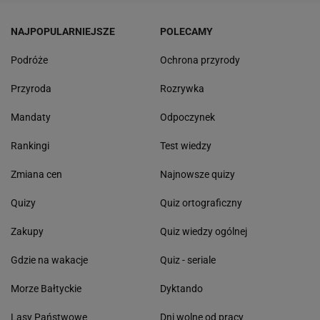
NAJPOPULARNIEJSZE
POLECAMY
Podróże
Ochrona przyrody
Przyroda
Rozrywka
Mandaty
Odpoczynek
Rankingi
Test wiedzy
Zmiana cen
Najnowsze quizy
Quizy
Quiz ortograficzny
Zakupy
Quiz wiedzy ogólnej
Gdzie na wakacje
Quiz - seriale
Morze Bałtyckie
Dyktando
Lasy Państwowe
Dni wolne od pracy