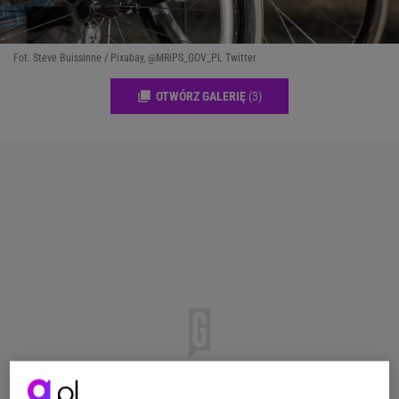
Fot. Steve Buissinne / Pixabay, @MRiPS_GOV_PL Twitter
OTWÓRZ GALERIĘ
(3)