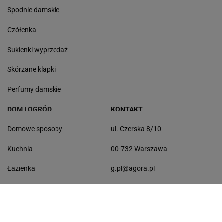
Spodnie damskie
Czółenka
Sukienki wyprzedaż
Skórzane klapki
Perfumy damskie
DOM I OGRÓD
KONTAKT
Domowe sposoby
ul. Czerska 8/10
Kuchnia
00-732 Warszawa
Łazienka
g.pl@agora.pl
Balkon
Sprzątanie