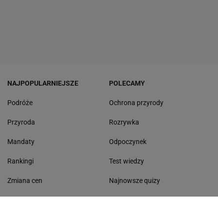
NAJPOPULARNIEJSZE
POLECAMY
Podróże
Ochrona przyrody
Przyroda
Rozrywka
Mandaty
Odpoczynek
Rankingi
Test wiedzy
Zmiana cen
Najnowsze quizy
Quizy
Quiz ortograficzny