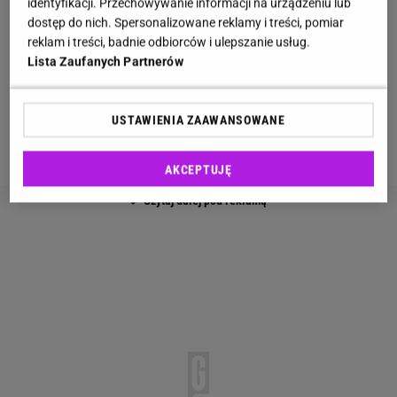
identyfikacji. Przechowywanie informacji na urządzeniu lub
dostęp do nich. Spersonalizowane reklamy i treści, pomiar
Dodatek potocznie zwany 200 plus
to nic innego,
reklam i treści, badnie odbiorców i ulepszanie usług.
Lista Zaufanych Partnerów
jak
świadczenie ratownicze
. Niestety, na tę pomoc
finansową może liczyć stosunkowo wąska grupa
seniorów
, a dokładniej osoby, które niegdyś należały
USTAWIENIA ZAAWANSOWANE
do jednej z trzech organizacji:
AKCEPTUJĘ