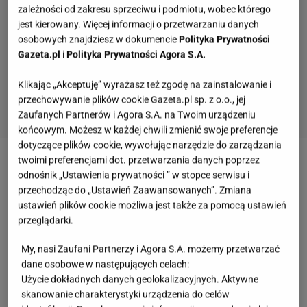
zależności od zakresu sprzeciwu i podmiotu, wobec którego
jest kierowany. Więcej informacji o przetwarzaniu danych
osobowych znajdziesz w dokumencie
Polityka Prywatności
Gazeta.pl
i
Polityka Prywatności Agora S.A.
Klikając „Akceptuję” wyrażasz też zgodę na zainstalowanie i
przechowywanie plików cookie Gazeta.pl sp. z o.o., jej
Zaufanych Partnerów i Agora S.A. na Twoim urządzeniu
końcowym. Możesz w każdej chwili zmienić swoje preferencje
dotyczące plików cookie, wywołując narzędzie do zarządzania
twoimi preferencjami dot. przetwarzania danych poprzez
Zobacz wideo
Wiek emerytalny należy obniżać,
odnośnik „Ustawienia prywatności ” w stopce serwisu i
podwyższać, zostawić bez zmian?
przechodząc do „Ustawień Zaawansowanych”. Zmiana
ustawień plików cookie możliwa jest także za pomocą ustawień
przeglądarki.
Więcej podobnych artykułów przeczytasz na stronie
głównej
Gazeta.pl
My, nasi Zaufani Partnerzy i Agora S.A. możemy przetwarzać
dane osobowe w następujących celach:
Użycie dokładnych danych geolokalizacyjnych. Aktywne
200 plus dla Polaków. Komu dokładnie przysługują
skanowanie charakterystyki urządzenia do celów
pieniądze?