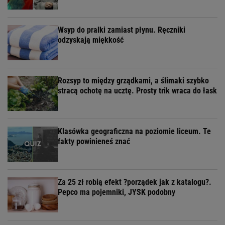
Wsyp do pralki zamiast płynu. Ręczniki
odzyskają miękkość
Rozsyp to między grządkami, a ślimaki szybko
stracą ochotę na ucztę. Prosty trik wraca do łask
Klasówka geograficzna na poziomie liceum. Te
fakty powinieneś znać
Za 25 zł robią efekt ?porządek jak z katalogu?.
Pepco ma pojemniki, JYSK podobny