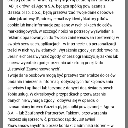
IAB, jak również Agora S.A. będąca spółką powiązaną z
Gazeta.pl sp. z o.o., będą przetwarzać Twoje dane osobowe
takie jak adresy IP, adresy e-mail czy identyfikatory plików
cookie lub inne informacje zapisane w tych plikach do celów
marketingowych, w szczególności na potrzeby wyświetlania
reklam dopasowanych do Twoich zainteresowań i preferencji w
swoich serwisach, aplikacjach i w Internecie lub personalizacji
treści w nich wyświetlanych. Wyrażenie zgody jest dobrowolne.
Jeśli nie chcesz wyrazić zgody, chcesz ograniczyć jej zakres lub
chcesz wycofać zgodę uprzednio udzieloną przejdź do
„Ustawień Zaawansowanych”.
Twoje dane osobowe mogą być przetwarzane także do celów
badania i mierzenia informacji dotyczących funkcjonowania
serwisów i aplikacji lub łączone z danymi dot. świadczonych
Tobie usług. W określonych przypadkach przetwarzanie
danych nie wymaga zgody i odbywa się w oparciu o
uzasadniony interes Gazeta.pl, jej spółki powiązanej – Agora
S.A. – lub Zaufanych Partnerów. Takiemu przetwarzaniu
możesz się sprzeciwić, przechodząc do „Ustawień
Zaawansowanych” lub przez kontakt z administratorem – w