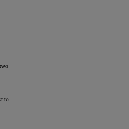
kowo
st to