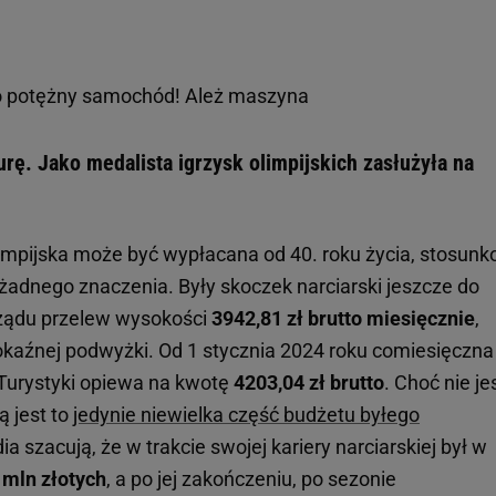
o potężny samochód! Ależ maszyna
ę. Jako medalista igrzysk olimpijskich zasłużyła na
impijska może być wypłacana od 40. roku życia, stosun
 żadnego znaczenia. Były skoczek narciarski jeszcze do
rządu przelew wysokości
3942,81 zł brutto miesięcznie
,
okaźnej podwyżki. Od 1 stycznia 2024 roku comiesięczna
 Turystyki opiewa na kwotę
4203,04 zł brutto
. Choć nie je
ą jest to
jedynie niewielka część budżetu byłego
ia szacują, że w trakcie swojej kariery narciarskiej był w
 mln złotych
, a po jej zakończeniu, po sezonie