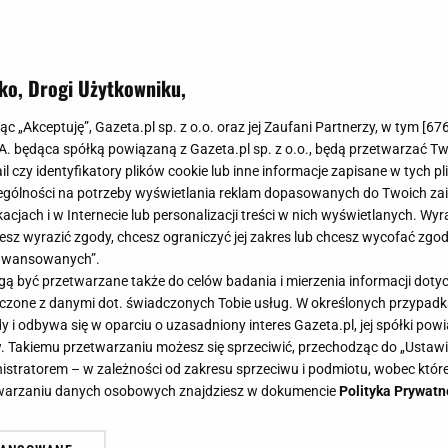
ko, Drogi Użytkowniku,
jąc „Akceptuję”, Gazeta.pl sp. z o.o. oraz jej Zaufani Partnerzy, w tym [
67
.A. będąca spółką powiązaną z Gazeta.pl sp. z o.o., będą przetwarzać T
ail czy identyfikatory plików cookie lub inne informacje zapisane w tych p
gólności na potrzeby wyświetlania reklam dopasowanych do Twoich zain
acjach i w Internecie lub personalizacji treści w nich wyświetlanych. Wyr
cesz wyrazić zgody, chcesz ograniczyć jej zakres lub chcesz wycofać zgo
aawansowanych”.
 być przetwarzane także do celów badania i mierzenia informacji dot
 łączone z danymi dot. świadczonych Tobie usług. W określonych przypad
i odbywa się w oparciu o uzasadniony interes Gazeta.pl, jej spółki powi
. Takiemu przetwarzaniu możesz się sprzeciwić, przechodząc do „Ust
nistratorem – w zależności od zakresu sprzeciwu i podmiotu, wobec które
etwarzaniu danych osobowych znajdziesz w dokumencie
Polityka Prywatn
zedł na emeryturę. Taką wypłatę od