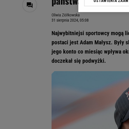
państwa otrzymuje 4
USTAWIENIA ZAA
Klikając „Akceptuję” wyra
Zaufanych Partnerów i A
Oliwia Ziółkowska
dotyczące plików cookie,
31 sierpnia 2024, 05:08
odnośnik „Ustawienia pr
plików cookie możliwa je
Najwybitniejsi sportowcy mogą li
My, nasi Zaufani Partne
postaci jest Adam Małysz. Były s
Użycie dokładnych danych
jego konto co miesiąc wpływa ok
Przechowywanie informacji
badnie odbiorców i uleps
doczekał się podwyżki.