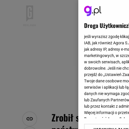
Droga Użytkownicz
jeśli wyrazisz zgodę klika
IAB, jak również Agora S
jak adresy IP, adresy e-m
marketingowych, w szcze
w swoich serwisach, aplik
dobrowolne. Jeśli nie ch
przejdź do „Ustawień Z
Twoje dane osobowe mogą
serwisów i aplikacji lub
danych nie wymaga zgody 
lub Zaufanych Partnerów
lub przez kontakt z admi
Więcej informacji o prz
Zrobił swoje i przes
Prywatności Agora S.A.