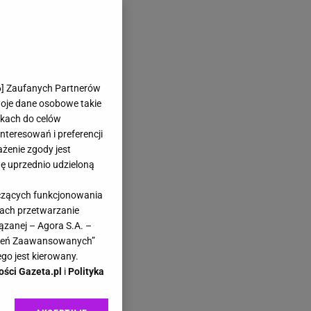
6
] Zaufanych Partnerów
woje dane osobowe takie
likach do celów
teresowań i preferencji
ażenie zgody jest
dę uprzednio udzieloną
yczących funkcjonowania
kach przetwarzanie
ązanej – Agora S.A. –
awień Zaawansowanych”
go jest kierowany.
ości Gazeta.pl
i
Polityka