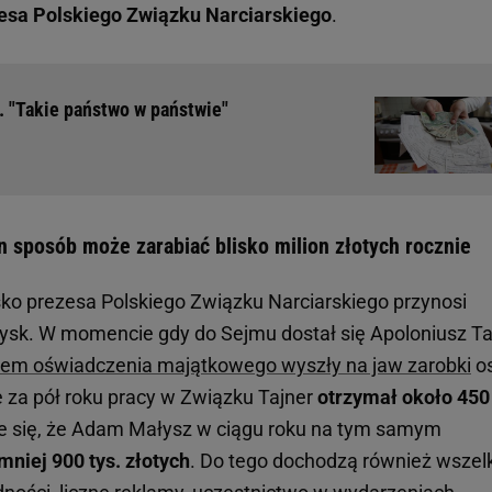
esa Polskiego Związku Narciarskiego
.
. "Takie państwo w państwie"
 sposób może zarabiać blisko milion złotych rocznie
sko prezesa Polskiego Związku Narciarskiego przynosi
ysk. W momencie gdy do Sejmu dostał się Apoloniusz Ta
wem oświadczenia majątkowego wyszły na jaw zarobki
o
że za pół roku pracy w Związku Tajner
otrzymał około 450 
je się, że Adam Małysz w ciągu roku na tym samym
mniej 900 tys. złotych
. Do tego dochodzą również wszel