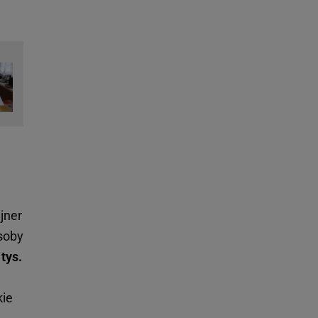
jner
soby
tys.
kie