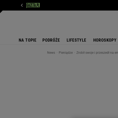
WIADOMOŚCI
NEXT
SPORT
PLOTEK
D
NA TOPIE
PODRÓŻE
LIFESTYLE
HOROSKOPY
News
Pieniądze
Zrobił swoje i przeszedł na 