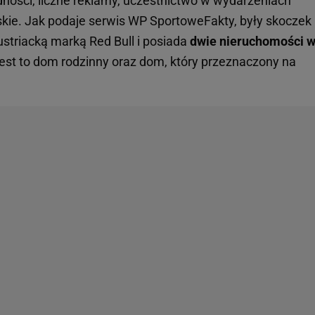
ności, liczne reklamy, uczestnictwo w wydarzeniach
ie. Jak podaje serwis WP SportoweFakty, były skoczek
austriacką marką Red Bull i posiada
dwie nieruchomości 
Jest to dom rodzinny oraz dom, który przeznaczony na