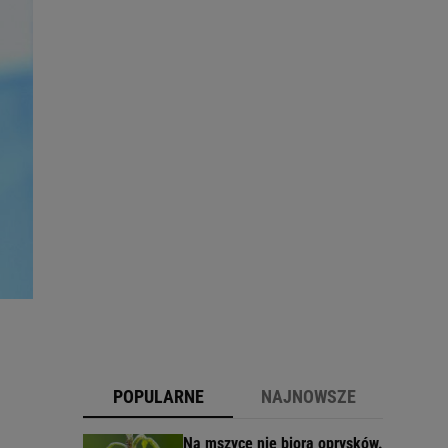
POPULARNE
NAJNOWSZE
Na mszyce nie biorą oprysków.