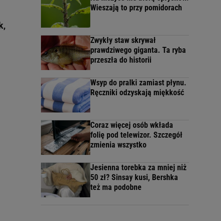
Wieszają to przy pomidorach
k,
Zwykły staw skrywał
prawdziwego giganta. Ta ryba
przeszła do historii
Wsyp do pralki zamiast płynu.
Ręczniki odzyskają miękkość
Coraz więcej osób wkłada
folię pod telewizor. Szczegół
zmienia wszystko
Jesienna torebka za mniej niż
50 zł? Sinsay kusi, Bershka
też ma podobne