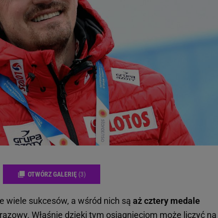
OTWÓRZ GALERIĘ
(3)
 wiele sukcesów, a wśród nich są
aż cztery medale
 brązowy. Właśnie dzięki tym osiągnięciom może liczyć na