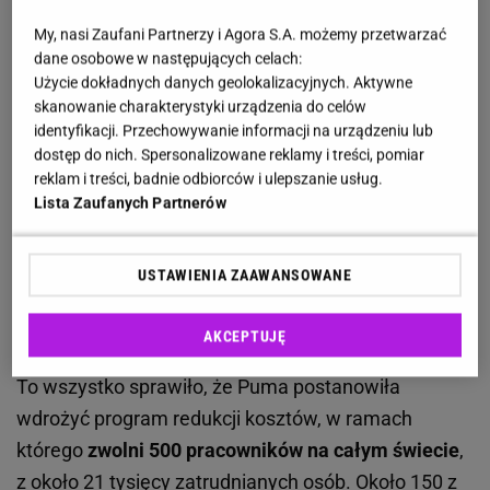
My, nasi Zaufani Partnerzy i Agora S.A. możemy przetwarzać
Jak donosi
agencja Reuters
, 11 marca 2025 roku
dane osobowe w następujących celach:
firma Puma opublikowała
"rozczarowujące"
Użycie dokładnych danych geolokalizacyjnych. Aktywne
prognozy na pierwszy kwartał i rok 2025
.
skanowanie charakterystyki urządzenia do celów
Skorygowany zysk przed potrąceniem odsetek i
identyfikacji. Przechowywanie informacji na urządzeniu lub
dostęp do nich. Spersonalizowane reklamy i treści, pomiar
podatków (EBIT) za ten rok wyniesie
od 520 do 600
reklam i treści, badnie odbiorców i ulepszanie usług.
milionów euro
(około 2-2,5 miliarda złotych). Ma to
Lista Zaufanych Partnerów
być skutkiem
słabego popytu w Stanach
Zjednoczonych i Chinach
. Ponadto problem stanowi
USTAWIENIA ZAAWANSOWANE
konkurencja większych firm, czyli
Adidas
i
Nike
. Z
drugiej strony w branży pojawiają
nowe, szybko
AKCEPTUJĘ
rozwijające się marki
, takie jak
On Running
i
Hoka
.
To wszystko sprawiło, że Puma postanowiła
wdrożyć program redukcji kosztów, w ramach
którego
zwolni 500 pracowników na całym świecie
,
z około 21 tysięcy zatrudnianych osób. Około 150 z