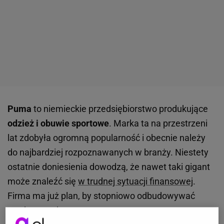
Puma
to niemieckie przedsiębiorstwo produkujące
odzież i obuwie sportowe
. Marka ta na przestrzeni
lat zdobyła ogromną popularność i obecnie należy
do najbardziej rozpoznawanych w branży. Niestety
ostatnie doniesienia dowodzą, że nawet taki gigant
może znaleźć się
w trudnej sytuacji finansowej
.
Firma ma już plan, by stopniowo odbudowywać
swoją pozycję.