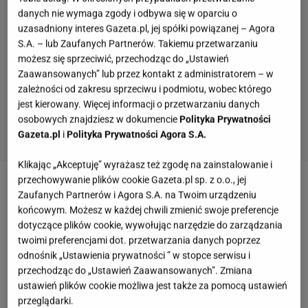
danych nie wymaga zgody i odbywa się w oparciu o
uzasadniony interes Gazeta.pl, jej spółki powiązanej – Agora
S.A. – lub Zaufanych Partnerów. Takiemu przetwarzaniu
możesz się sprzeciwić, przechodząc do „Ustawień
Zaawansowanych” lub przez kontakt z administratorem – w
zależności od zakresu sprzeciwu i podmiotu, wobec którego
jest kierowany. Więcej informacji o przetwarzaniu danych
osobowych znajdziesz w dokumencie
Polityka Prywatności
Gazeta.pl
i
Polityka Prywatności Agora S.A.
Klikając „Akceptuję” wyrażasz też zgodę na zainstalowanie i
przechowywanie plików cookie Gazeta.pl sp. z o.o., jej
Zobacz wideo
Poradnik biegacza. Co warto nabyć,
Zaufanych Partnerów i Agora S.A. na Twoim urządzeniu
by rozpocząć biegową przygodę?
końcowym. Możesz w każdej chwili zmienić swoje preferencje
dotyczące plików cookie, wywołując narzędzie do zarządzania
twoimi preferencjami dot. przetwarzania danych poprzez
Buty Puma są coraz rzadziej wybierane przez
odnośnik „Ustawienia prywatności ” w stopce serwisu i
przechodząc do „Ustawień Zaawansowanych”. Zmiana
klientów. Firma zapowiada program redukcji
ustawień plików cookie możliwa jest także za pomocą ustawień
kosztów
przeglądarki.