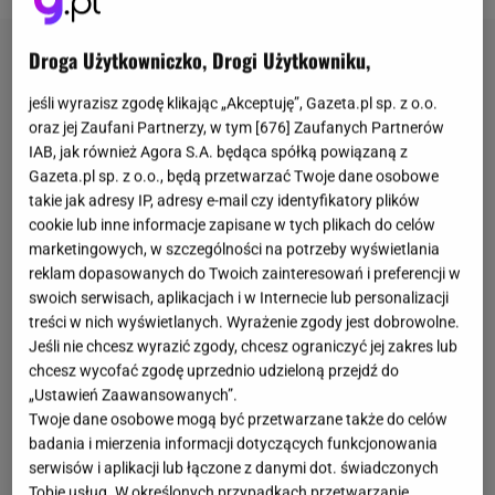
Droga Użytkowniczko, Drogi Użytkowniku,
jeśli wyrazisz zgodę klikając „Akceptuję”, Gazeta.pl sp. z o.o.
oraz jej Zaufani Partnerzy, w tym [
676
] Zaufanych Partnerów
IAB, jak również Agora S.A. będąca spółką powiązaną z
Gazeta.pl sp. z o.o., będą przetwarzać Twoje dane osobowe
takie jak adresy IP, adresy e-mail czy identyfikatory plików
cookie lub inne informacje zapisane w tych plikach do celów
marketingowych, w szczególności na potrzeby wyświetlania
reklam dopasowanych do Twoich zainteresowań i preferencji w
swoich serwisach, aplikacjach i w Internecie lub personalizacji
treści w nich wyświetlanych. Wyrażenie zgody jest dobrowolne.
Jeśli nie chcesz wyrazić zgody, chcesz ograniczyć jej zakres lub
chcesz wycofać zgodę uprzednio udzieloną przejdź do
„Ustawień Zaawansowanych”.
Twoje dane osobowe mogą być przetwarzane także do celów
badania i mierzenia informacji dotyczących funkcjonowania
serwisów i aplikacji lub łączone z danymi dot. świadczonych
Tobie usług. W określonych przypadkach przetwarzanie