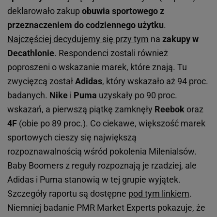
deklarowało zakup
obuwia sportowego z
przeznaczeniem do codziennego użytku
.
Najczęściej decydujemy się przy tym
na
zakupy w
Decathlonie
. Respondenci zostali również
poproszeni o wskazanie marek, które znają. Tu
zwycięzcą został
Adidas
, który wskazało aż 94 proc.
badanych.
Nike
i
Puma
uzyskały po 90 proc.
wskazań, a pierwszą piątkę zamknęły
Reebok
oraz
4F
(obie po 89 proc.). Co ciekawe, większość marek
sportowych cieszy się największą
rozpoznawalnością wśród pokolenia Milenialsów.
Baby Boomers z reguły rozpoznają je rzadziej, ale
Adidas i Puma stanowią w tej grupie wyjątek.
Szczegóły raportu są dostępne
pod tym linkiem
.
Niemniej badanie PMR Market Experts pokazuje, że