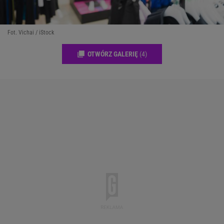
Fot. Vichai / iStock
OTWÓRZ GALERIĘ
(4)