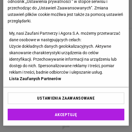
odnośnik „Ustawienia prywatności ” w stopce serwisu i
Chaos na wielkim lotnisku. Z powodu pogody
odwołano już ponad sto lotów. Co dalej z
przechodząc do „Ustawień Zaawansowanych”. Zmiana
pasażerami?
ustawień plików cookie możliwa jest także za pomocą ustawień
AMSTERDAM
HOLANDIA
LOTNISKO
NEWS
przeglądarki.
My, nasi Zaufani Partnerzy i Agora S.A. możemy przetwarzać
dane osobowe w następujących celach:
1
2
3
NASTĘPNA
Użycie dokładnych danych geolokalizacyjnych. Aktywne
skanowanie charakterystyki urządzenia do celów
identyfikacji. Przechowywanie informacji na urządzeniu lub
dostęp do nich. Spersonalizowane reklamy i treści, pomiar
reklam i treści, badnie odbiorców i ulepszanie usług.
Lista Zaufanych Partnerów
USTAWIENIA ZAAWANSOWANE
AKCEPTUJĘ