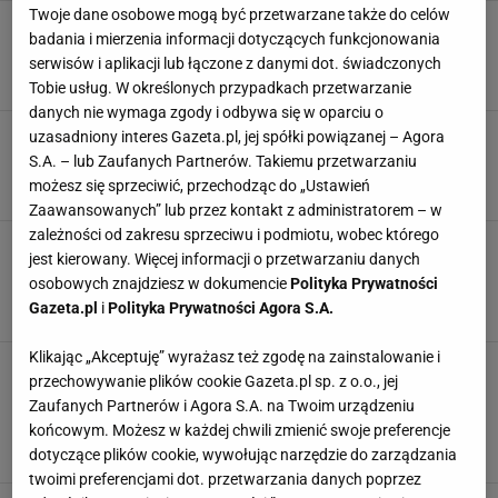
Twoje dane osobowe mogą być przetwarzane także do celów
70 złotych za godzinę pracy? To nie żart. Sieć
badania i mierzenia informacji dotyczących funkcjonowania
supermarketów szuka pracowników
serwisów i aplikacji lub łączone z danymi dot. świadczonych
HOLANDIA
PIENIĄDZE
PRACA
SKLEPY
Tobie usług. W określonych przypadkach przetwarzanie
danych nie wymaga zgody i odbywa się w oparciu o
To muzeum wygląda jak ludzkie ciało. Można
uzasadniony interes Gazeta.pl, jej spółki powiązanej – Agora
poczuć się jak w bajce "Było sobie życie"
S.A. – lub Zaufanych Partnerów. Takiemu przetwarzaniu
HOLANDIA
MUZEUM
PODRÓŻE
możesz się sprzeciwić, przechodząc do „Ustawień
Zaawansowanych” lub przez kontakt z administratorem – w
zależności od zakresu sprzeciwu i podmiotu, wobec którego
Polska restauracja okazała się najlepszą w tym
jest kierowany. Więcej informacji o przetwarzaniu danych
kraju. Pani Joanna pęka z dumy: Marzenia się
osobowych znajdziesz w dokumencie
Polityka Prywatności
spełniają
Gazeta.pl
i
Polityka Prywatności Agora S.A.
GASTRONOMIA
HOLANDIA
NAGRODY
PODRÓŻE
Klikając „Akceptuję” wyrażasz też zgodę na zainstalowanie i
Spędziłam święta w Holandii. Nie było
przechowywanie plików cookie Gazeta.pl sp. z o.o., jej
barszczu ani prezentów. Za to pojawił się
Zaufanych Partnerów i Agora S.A. na Twoim urządzeniu
janhagel i kalkoen
końcowym. Możesz w każdej chwili zmienić swoje preferencje
BOŻE NARODZENIE
CIEKAWOSTKI
HOLANDIA
TRADYCJE WIGILIJNE
dotyczące plików cookie, wywołując narzędzie do zarządzania
twoimi preferencjami dot. przetwarzania danych poprzez