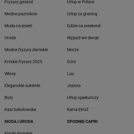
Fryzury gwiazd
Urlop w Polsce
Modne paznokcie
Urlop za granicą
Moda na jesień
Gdzie na weekend
Uroda
Wyjazd we dwoje
Modne fryzury damskie
Morze
Krótkie fryzury 2025
Góry
Włosy
Las
Eleganckie sukienki
Jeziora
Buty
Urlop opiekuńczy
Kasi Sokołowska
Karta EKUZ
MODA I URODA
SPODNIE CAPRI
Klapki damskie