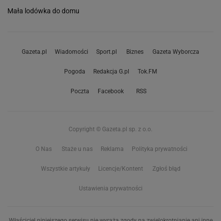
Mała lodówka do domu
Gazeta.pl
Wiadomości
Sport.pl
Biznes
Gazeta Wyborcza
Pogoda
Redakcja G.pl
Tok.FM
Poczta
Facebook
RSS
Copyright © Gazeta.pl sp. z o.o.
O Nas
Staże u nas
Reklama
Polityka prywatności
Wszystkie artykuły
Licencje/Kontent
Zgłoś błąd
Ustawienia prywatności
Właściciel niniejszego serwisu nie wyraża zgody na zwielokrotnianie ani inne