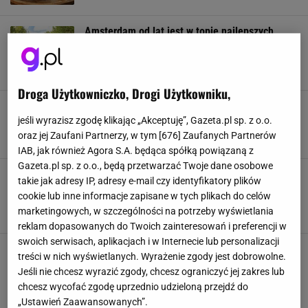
Amsterdam od lat jest w topie najlepszych
miast na city break. Czym urzeka turystów z
całego świata?
AMSTERDAM
HOLANDIA
PODRÓŻ
PODRÓŻE
Droga Użytkowniczko, Drogi Użytkowniku,
Ponad 11 tysięcy za miesiąc. Szukają
pracowników na już
jeśli wyrazisz zgodę klikając „Akceptuję”, Gazeta.pl sp. z o.o.
HOLANDIA
PIENIĄDZE
PRACA
WYNAGRODZENIE
oraz jej Zaufani Partnerzy, w tym [
676
] Zaufanych Partnerów
IAB, jak również Agora S.A. będąca spółką powiązaną z
Gazeta.pl sp. z o.o., będą przetwarzać Twoje dane osobowe
Do jakich miejsc podróżowano 100 lat temu?
takie jak adresy IP, adresy e-mail czy identyfikatory plików
Wenecja bez tłumów i niezmiennie droga
cookie lub inne informacje zapisane w tych plikach do celów
Norwegia [GALERIA]
marketingowych, w szczególności na potrzeby wyświetlania
AFRYKA
GALERIA ZDJĘĆ
HOLANDIA
SZWAJCARIA
reklam dopasowanych do Twoich zainteresowań i preferencji w
swoich serwisach, aplikacjach i w Internecie lub personalizacji
Szukają fachowców z doświadczeniem. Płacą
treści w nich wyświetlanych. Wyrażenie zgody jest dobrowolne.
nawet 25 tys. zł. W Polsce nie zarobimy nawet
Jeśli nie chcesz wyrazić zgody, chcesz ograniczyć jej zakres lub
połowy tego
chcesz wycofać zgodę uprzednio udzieloną przejdź do
BUDOWNICTWO
HOLANDIA
PIENIĄDZE
PRACA
„Ustawień Zaawansowanych”.