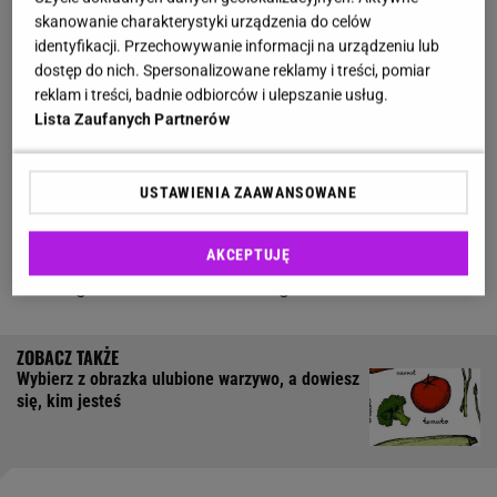
skanowanie charakterystyki urządzenia do celów
pracy Polaka zarabiającego najniższą krajową.
identyfikacji. Przechowywanie informacji na urządzeniu lub
Warto wspomnieć, że Nont to renomowana odmiana
dostęp do nich. Spersonalizowane reklamy i treści, pomiar
pochodząca z prowincji Nonthaburi, otoczona niemal
reklam i treści, badnie odbiorców i ulepszanie usług.
Lista Zaufanych Partnerów
religijnym szacunkiem. Uprawiane tam duriany, z
ponad 300-letnią tradycją, symbolizują wysoką klasę
i prestiż. W Azji Południowo-Wschodniej, szczególnie
USTAWIENIA ZAAWANSOWANE
w Tajlandii, durian nie tylko cieszy się statusem
ekskluzywnego owocu, lecz także pełni rolę
AKCEPTUJĘ
ważnego elementu kulturowego.
Wybierz z obrazka ulubione warzywo, a dowiesz
się, kim jesteś