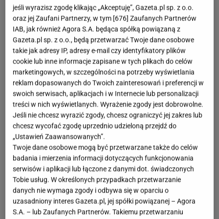
jeśli wyrazisz zgodę klikając „Akceptuję”, Gazeta.pl sp. z o.o.
oraz jej Zaufani Partnerzy, w tym [
676
] Zaufanych Partnerów
IAB, jak również Agora S.A. będąca spółką powiązaną z
Gazeta.pl sp. z o.o., będą przetwarzać Twoje dane osobowe
takie jak adresy IP, adresy e-mail czy identyfikatory plików
cookie lub inne informacje zapisane w tych plikach do celów
marketingowych, w szczególności na potrzeby wyświetlania
reklam dopasowanych do Twoich zainteresowań i preferencji w
swoich serwisach, aplikacjach i w Internecie lub personalizacji
treści w nich wyświetlanych. Wyrażenie zgody jest dobrowolne.
Jeśli nie chcesz wyrazić zgody, chcesz ograniczyć jej zakres lub
chcesz wycofać zgodę uprzednio udzieloną przejdź do
„Ustawień Zaawansowanych”.
Twoje dane osobowe mogą być przetwarzane także do celów
badania i mierzenia informacji dotyczących funkcjonowania
serwisów i aplikacji lub łączone z danymi dot. świadczonych
Tobie usług. W określonych przypadkach przetwarzanie
danych nie wymaga zgody i odbywa się w oparciu o
uzasadniony interes Gazeta.pl, jej spółki powiązanej – Agora
S.A. – lub Zaufanych Partnerów. Takiemu przetwarzaniu