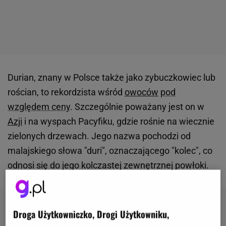
Durian, znany w Polsce także jako zybuczkowiec lub
rościan, to rekordzista wśród
owoców
pod
względem ceny
. Szczególnie poważany jest on w
Azji
i na wyspach Pacyfiku, gdzie rośnie na wiecznie
zielonych drzewach. Jego nazwa pochodzi od
malajskiego słowa "duri", oznaczającego "kolec", co
odnosi się do jego kolczastej zewnętrznej powłoki.
Droga Użytkowniczko, Drogi Użytkowniku,