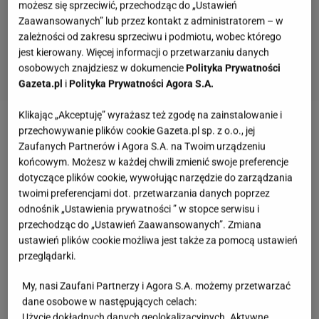
możesz się sprzeciwić, przechodząc do „Ustawień
Zaawansowanych” lub przez kontakt z administratorem – w
zależności od zakresu sprzeciwu i podmiotu, wobec którego
jest kierowany. Więcej informacji o przetwarzaniu danych
osobowych znajdziesz w dokumencie
Polityka Prywatności
Gazeta.pl
i
Polityka Prywatności Agora S.A.
Klikając „Akceptuję” wyrażasz też zgodę na zainstalowanie i
przechowywanie plików cookie Gazeta.pl sp. z o.o., jej
Zobacz wideo
Jak wygląda odżywianie Anji Rubik?
Zaufanych Partnerów i Agora S.A. na Twoim urządzeniu
"Absolutnie się nie głodzimy"
końcowym. Możesz w każdej chwili zmienić swoje preferencje
dotyczące plików cookie, wywołując narzędzie do zarządzania
twoimi preferencjami dot. przetwarzania danych poprzez
Królewski owoc z Azji. Ile kosztuje durian i
odnośnik „Ustawienia prywatności ” w stopce serwisu i
dlaczego jest taki drogi?
przechodząc do „Ustawień Zaawansowanych”. Zmiana
ustawień plików cookie możliwa jest także za pomocą ustawień
W 2019 roku, podczas aukcji w Tajlandii, durian
przeglądarki.
odmiany Nont
osiągnął cenę
1 735 669 bahtów
My, nasi Zaufani Partnerzy i Agora S.A. możemy przetwarzać
tajskich, czyli około 190 tys. złotych. Jak podaje
dane osobowe w następujących celach:
Interia, jest to równowartość niemal czterech lat
Użycie dokładnych danych geolokalizacyjnych. Aktywne