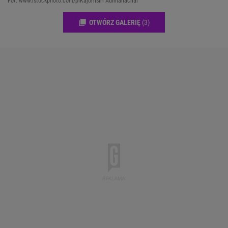
Fot. www.istockphoto.com/plKajornsiri Auimanachai
OTWÓRZ GALERIĘ
(3)