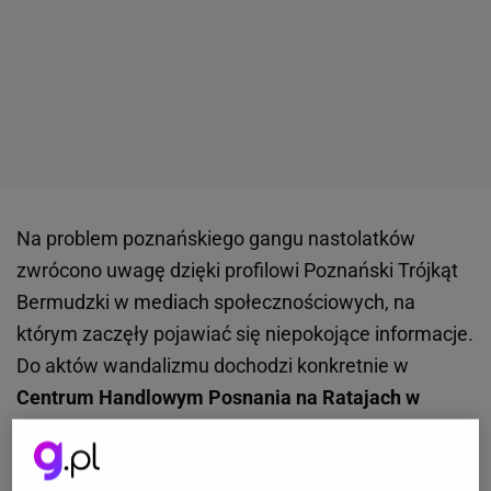
Na problem poznańskiego gangu nastolatków
zwrócono uwagę dzięki profilowi Poznański Trójkąt
Bermudzki w mediach społecznościowych, na
którym zaczęły pojawiać się niepokojące informacje.
Do aktów wandalizmu dochodzi konkretnie w
Centrum Handlowym Posnania na Ratajach w
Poznaniu
. Najmłodsze osoby z grupy mogą mieć
zaledwie 13 lat. Młodzież zachowuje się agresywnie