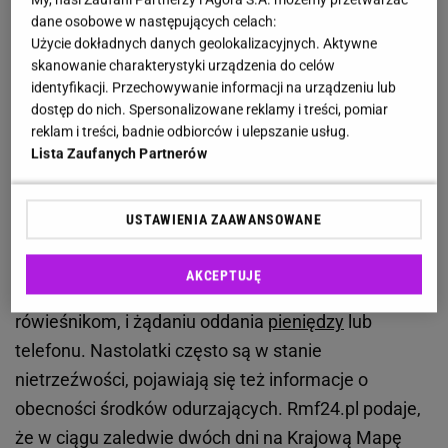
Gang w Poznaniu atakuje nastolatków. Doszło do
dane osobowe w następujących celach:
pobicia dziewczyny
Użycie dokładnych danych geolokalizacyjnych. Aktywne
skanowanie charakterystyki urządzenia do celów
W niedzielę 21 stycznia Poznański Trójkąt
identyfikacji. Przechowywanie informacji na urządzeniu lub
dostęp do nich. Spersonalizowane reklamy i treści, pomiar
Bermudzki poinformował, że
nieletnia dziewczyna
reklam i treści, badnie odbiorców i ulepszanie usług.
została pobita przez grupę nastolatków
przed CH
Lista Zaufanych Partnerów
Posnania. Niestety okazuje się, że nie był to
pojedynczy przypadek agresji młodzieży. W gangu
USTAWIENIA ZAAWANSOWANE
jest około 10-15 osób.
Pojawiające się zgłoszenia
mówią o wulgarnym i agresywnym zachowaniu, w
AKCEPTUJĘ
tym grożeniu młodszym dzieciom, a nawet swoim
rówieśnikom, i żądaniu oddania
pieniędzy
lub
telefonu. Nastolatki często są w stanie
nietrzeźwości, pojawiają się też informacje o
obecności środków odurzających. Rmf24.pl podaje,
że w ciągu zaledwie dwóch dni na Krajową Mapę