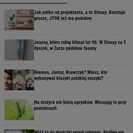
Jak półka od projektanta, a to Sinsay. Kosztuje
grosze, JYSK też ma podobne
Jeansy, które robią klimat lat 90. W Sinsay za 5
dyszek, w Zarze podobne fasony
Niemen, Jantar, Krawczyk? Wiesz, kto
wykonywał klasyki polskiej muzyki?
Na mszyce nie biorą oprysków. Wieszają to przy
pomidorach
Włóż to do doniczki przed urlopem. Rośliny nie