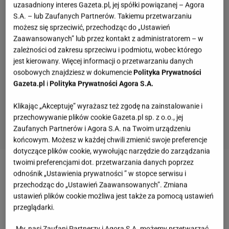
uzasadniony interes Gazeta.pl, jej spółki powiązanej – Agora
S.A. – lub Zaufanych Partnerów. Takiemu przetwarzaniu
możesz się sprzeciwić, przechodząc do „Ustawień
Zaawansowanych” lub przez kontakt z administratorem – w
zależności od zakresu sprzeciwu i podmiotu, wobec którego
jest kierowany. Więcej informacji o przetwarzaniu danych
osobowych znajdziesz w dokumencie
Polityka Prywatności
Gazeta.pl
i
Polityka Prywatności Agora S.A.
Klikając „Akceptuję” wyrażasz też zgodę na zainstalowanie i
przechowywanie plików cookie Gazeta.pl sp. z o.o., jej
Zaufanych Partnerów i Agora S.A. na Twoim urządzeniu
końcowym. Możesz w każdej chwili zmienić swoje preferencje
dotyczące plików cookie, wywołując narzędzie do zarządzania
twoimi preferencjami dot. przetwarzania danych poprzez
Zobacz wideo
Rozmawiamy z najpopularniejszym
odnośnik „Ustawienia prywatności ” w stopce serwisu i
przechodząc do „Ustawień Zaawansowanych”. Zmiana
nauczycielem w Polsce Marcinem Józefaciukiem o
ustawień plików cookie możliwa jest także za pomocą ustawień
edukacji, pieniądzach i nowych wyzwaniach
przeglądarki.
My, nasi Zaufani Partnerzy i Agora S.A. możemy przetwarzać