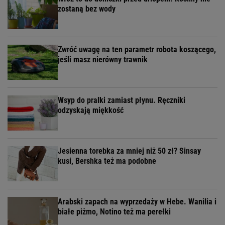
zostaną bez wody
Zwróć uwagę na ten parametr robota koszącego,
jeśli masz nierówny trawnik
Wsyp do pralki zamiast płynu. Ręczniki
odzyskają miękkość
Jesienna torebka za mniej niż 50 zł? Sinsay
kusi, Bershka też ma podobne
Arabski zapach na wyprzedaży w Hebe. Wanilia i
białe piżmo, Notino też ma perełki