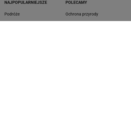
NAJPOPULARNIEJSZE
POLECAMY
Podróże
Ochrona przyrody
Przyroda
Rozrywka
Mandaty
Odpoczynek
Rankingi
Test wiedzy
Zmiana cen
Najnowsze quizy
Quizy
Quiz ortograficzny
Zakupy
Quiz wiedzy ogólnej
Gdzie na wakacje
Quiz - seriale
Morze Bałtyckie
Dyktando
Lasy Państwowe
Dni wolne od pracy