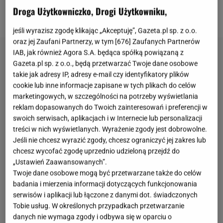
wobec klientów i pracowników sklepów. Co więcej,
Droga Użytkowniczko, Drogi Użytkowniku,
wiele doniesień mówi o
bierności ochrony
.
jeśli wyrazisz zgodę klikając „Akceptuję”, Gazeta.pl sp. z o.o.
oraz jej Zaufani Partnerzy, w tym [
676
] Zaufanych Partnerów
IAB, jak również Agora S.A. będąca spółką powiązaną z
Gazeta.pl sp. z o.o., będą przetwarzać Twoje dane osobowe
takie jak adresy IP, adresy e-mail czy identyfikatory plików
cookie lub inne informacje zapisane w tych plikach do celów
marketingowych, w szczególności na potrzeby wyświetlania
reklam dopasowanych do Twoich zainteresowań i preferencji w
swoich serwisach, aplikacjach i w Internecie lub personalizacji
treści w nich wyświetlanych. Wyrażenie zgody jest dobrowolne.
Jeśli nie chcesz wyrazić zgody, chcesz ograniczyć jej zakres lub
chcesz wycofać zgodę uprzednio udzieloną przejdź do
„Ustawień Zaawansowanych”.
Twoje dane osobowe mogą być przetwarzane także do celów
badania i mierzenia informacji dotyczących funkcjonowania
serwisów i aplikacji lub łączone z danymi dot. świadczonych
Tobie usług. W określonych przypadkach przetwarzanie
danych nie wymaga zgody i odbywa się w oparciu o