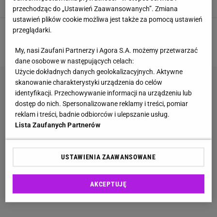
AUTOSTRADY
CENY
INFLACJA
KOSZTY
przechodząc do „Ustawień Zaawansowanych”. Zmiana
ustawień plików cookie możliwa jest także za pomocą ustawień
przeglądarki.
1
2
3
NASTĘPNA
My, nasi Zaufani Partnerzy i Agora S.A. możemy przetwarzać
dane osobowe w następujących celach:
Użycie dokładnych danych geolokalizacyjnych. Aktywne
skanowanie charakterystyki urządzenia do celów
identyfikacji. Przechowywanie informacji na urządzeniu lub
dostęp do nich. Spersonalizowane reklamy i treści, pomiar
reklam i treści, badnie odbiorców i ulepszanie usług.
Lista Zaufanych Partnerów
USTAWIENIA ZAAWANSOWANE
AKCEPTUJĘ