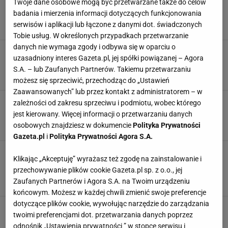
Paragon grozy na jarmarku w Krakowie. Turyści
Twoje dane osobowe mogą być przetwarzane także do celów
zapłacili krocie. "Polska nie jest już taka tania"
badania i mierzenia informacji dotyczących funkcjonowania
JARMARK
KRAKÓW
NEWS
PARAGON
serwisów i aplikacji lub łączone z danymi dot. świadczonych
Tobie usług. W określonych przypadkach przetwarzanie
danych nie wymaga zgody i odbywa się w oparciu o
Zbierał niechciane paragony. Ukradł prawie 8
uzasadniony interes Gazeta.pl, jej spółki powiązanej – Agora
tysięcy złotych w dwa tygodnie
S.A. – lub Zaufanych Partnerów. Takiemu przetwarzaniu
KRADZIEŻ
NEWS
OSZUSTWO
PARAGON
możesz się sprzeciwić, przechodząc do „Ustawień
Zaawansowanych” lub przez kontakt z administratorem – w
"Paragony grozy" to przy tym pikuś. Pokazał,
zależności od zakresu sprzeciwu i podmiotu, wobec którego
ile kosztuje kawa w Zakopanem.
jest kierowany. Więcej informacji o przetwarzaniu danych
CENY
PARAGON
PIENIĄDZE
TURYŚCI
osobowych znajdziesz w dokumencie
Polityka Prywatności
Gazeta.pl
i
Polityka Prywatności Agora S.A.
Czy można zwrócić produkt, nawet gdy
Klikając „Akceptuję” wyrażasz też zgodę na zainstalowanie i
zgubiliśmy paragon? Dowodów sprzedaży może
przechowywanie plików cookie Gazeta.pl sp. z o.o., jej
być kilka
Zaufanych Partnerów i Agora S.A. na Twoim urządzeniu
PARAGON
PIENIĄDZE
SKLEPY
ZAKUPY
końcowym. Możesz w każdej chwili zmienić swoje preferencje
dotyczące plików cookie, wywołując narzędzie do zarządzania
"Paragony grozy" znów szaleją. Pokazał
twoimi preferencjami dot. przetwarzania danych poprzez
rachunek z autostrady. "Masakra"
odnośnik „Ustawienia prywatności ” w stopce serwisu i