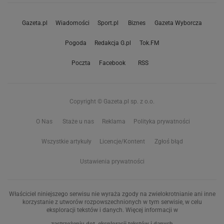
Gazeta.pl
Wiadomości
Sport.pl
Biznes
Gazeta Wyborcza
Pogoda
Redakcja G.pl
Tok.FM
Poczta
Facebook
RSS
Copyright © Gazeta.pl sp. z o.o.
O Nas
Staże u nas
Reklama
Polityka prywatności
Wszystkie artykuły
Licencje/Kontent
Zgłoś błąd
Ustawienia prywatności
Właściciel niniejszego serwisu nie wyraża zgody na zwielokrotnianie ani inne
korzystanie z utworów rozpowszechnionych w tym serwisie, w celu
eksploracji tekstów i danych. Więcej informacji w