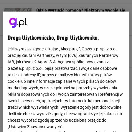
Gdzie wyrzucić paragon? Niektórym wydaje się,
że wiedzą, a tymczasem popełniają błąd
EKOLOGIA
OCHRONA ŚRODOWISKA
PARAGON
SEGREGACJA ODPADÓW
Droga Użytkowniczko, Drogi Użytkowniku,
Nie zabrałeś paragonu ze sklepu? Na tym mogą
stracić wszyscy. Resort ostrzega przed
jeśli wyrazisz zgodę klikając „Akceptuję”, Gazeta.pl sp. z o.o.
nieuczciwymi sprzedawcami
oraz jej Zaufani Partnerzy, w tym [
676
] Zaufanych Partnerów
NEWS
PARAGON
SKLEPY
ZAKUPY
IAB, jak również Agora S.A. będąca spółką powiązaną z
Gazeta.pl sp. z o.o., będą przetwarzać Twoje dane osobowe
"Oszustwa paragonowe" nie są rzadkością.
takie jak adresy IP, adresy e-mail czy identyfikatory plików
Skarbówka prosi o pomoc. Czeka na donosy
cookie lub inne informacje zapisane w tych plikach do celów
OSZUSTWO
PARAGON
PIENIĄDZE
URZĄD SKARBOWY
marketingowych, w szczególności na potrzeby wyświetlania
reklam dopasowanych do Twoich zainteresowań i preferencji w
swoich serwisach, aplikacjach i w Internecie lub personalizacji
60 razy zwrócił towar. Na paragonach klientów
treści w nich wyświetlanych. Wyrażenie zgody jest dobrowolne.
okradł sklep na kilkadziesiąt tysięcy
Jeśli nie chcesz wyrazić zgody, chcesz ograniczyć jej zakres lub
KRADZIEŻ
PARAGON
PIENIĄDZE
POLICJA
chcesz wycofać zgodę uprzednio udzieloną przejdź do
„Ustawień Zaawansowanych”.