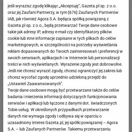
jeśli wyrazisz zgodę klikając „Akceptuję”, Gazeta.pl sp. z o.o.
oraz jej Zaufani Partnerzy, w tym [
676
] Zaufanych Partnerów
IAB, jak również Agora S.A. będąca spółką powiązaną z
Gazeta.pl sp. z o.o., będą przetwarzać Twoje dane osobowe
takie jak adresy IP, adresy e-mail czy identyfikatory plików
cookie lub inne informacje zapisane w tych plikach do celów
marketingowych, w szczególności na potrzeby wyświetlania
reklam dopasowanych do Twoich zainteresowań i preferencji w
swoich serwisach, aplikacjach i w Internecie lub personalizacji
treści w nich wyświetlanych. Wyrażenie zgody jest dobrowolne.
Jeśli nie chcesz wyrazić zgody, chcesz ograniczyć jej zakres lub
chcesz wycofać zgodę uprzednio udzieloną przejdź do
„Ustawień Zaawansowanych”.
Twoje dane osobowe mogą być przetwarzane także do celów
badania i mierzenia informacji dotyczących funkcjonowania
serwisów i aplikacji lub łączone z danymi dot. świadczonych
Tobie usług. W określonych przypadkach przetwarzanie
danych nie wymaga zgody i odbywa się w oparciu o
uzasadniony interes Gazeta.pl, jej spółki powiązanej – Agora
S.A. – lub Zaufanych Partnerów. Takiemu przetwarzaniu