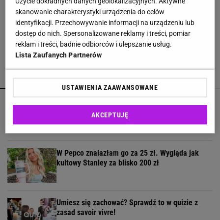
Użycie dokładnych danych geolokalizacyjnych. Aktywne
skanowanie charakterystyki urządzenia do celów
Wsyp do pralki zamiast płynu. Ręczniki
identyfikacji. Przechowywanie informacji na urządzeniu lub
odzyskają miękkość
dostęp do nich. Spersonalizowane reklamy i treści, pomiar
reklam i treści, badnie odbiorców i ulepszanie usług.
Lista Zaufanych Partnerów
POLECAMY
WIĘCEJ TEMATÓW
USTAWIENIA ZAAWANSOWANE
Reserved wyprzedaje baleriny ze skóry owczej -
ten model jest za 49,99 zł
AKCEPTUJĘ
W Pepco znalazłam go za 25 zł. Wygląda jak
kultowy Stanley za blisko 200 zł
Umiesz się zachować? Sprawdź to w quizie z
zasad savoir vivre!