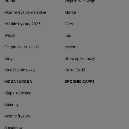
Uroda
Wyjazd we dwoje
Modne fryzury damskie
Morze
Krótkie fryzury 2025
Góry
Włosy
Las
Eleganckie sukienki
Jeziora
Buty
Urlop opiekuńczy
Kasi Sokołowska
Karta EKUZ
MODA I URODA
SPODNIE CAPRI
Klapki damskie
Baleriny
Modne fryzury
Sneakersy