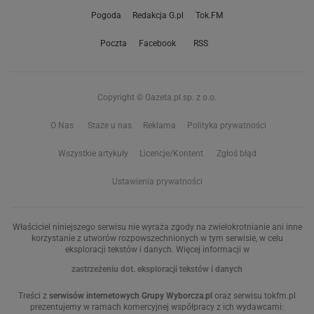
Pogoda
Redakcja G.pl
Tok.FM
Poczta
Facebook
RSS
Copyright © Gazeta.pl sp. z o.o.
O Nas
Staże u nas
Reklama
Polityka prywatności
Wszystkie artykuły
Licencje/Kontent
Zgłoś błąd
Ustawienia prywatności
Właściciel niniejszego serwisu nie wyraża zgody na zwielokrotnianie ani inne
korzystanie z utworów rozpowszechnionych w tym serwisie, w celu
eksploracji tekstów i danych. Więcej informacji w
zastrzeżeniu dot. eksploracji tekstów i danych
Treści z
serwisów internetowych Grupy Wyborcza.pl
oraz serwisu tokfm.pl
prezentujemy w ramach komercyjnej współpracy z ich wydawcami: