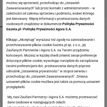
możesz się sprzeciwić, przechodząc do „Ustawień
Zaawansowanych” lub przez kontakt z administratorem – w
zależności od zakresu sprzeciwu i podmiotu, wobec którego
jest kierowany. Więcej informacji o przetwarzaniu danych
POPULARNE
NAJNOWSZE
osobowych znajdziesz w dokumencie
Polityka Prywatności
Gazeta.pl
i
Polityka Prywatności Agora S.A.
Soda oczyszczona to dopiero początek. Dodaj
jeszcze dwa produkty
Klikając „Akceptuję” wyrażasz też zgodę na zainstalowanie i
przechowywanie plików cookie Gazeta.pl sp. z o.o., jej
Zaufanych Partnerów i Agora S.A. na Twoim urządzeniu
Malinowe baleriny to nowy trend na jesień 2026.
końcowym. Możesz w każdej chwili zmienić swoje preferencje
CCC ma je w niskiej cenie
dotyczące plików cookie, wywołując narzędzie do zarządzania
twoimi preferencjami dot. przetwarzania danych poprzez
odnośnik „Ustawienia prywatności ” w stopce serwisu i
Te buty będą hitem jesieni 2026! Wiśniowe
przechodząc do „Ustawień Zaawansowanych”. Zmiana
czółenka to kwintesencja luksusu i
ustawień plików cookie możliwa jest także za pomocą ustawień
ponadczasowego stylu
przeglądarki.
Lniane spodnie z Lidla nawet jesienią będą
My, nasi Zaufani Partnerzy i Agora S.A. możemy przetwarzać
hitem. Kosztują 44,99 zł
dane osobowe w następujących celach: