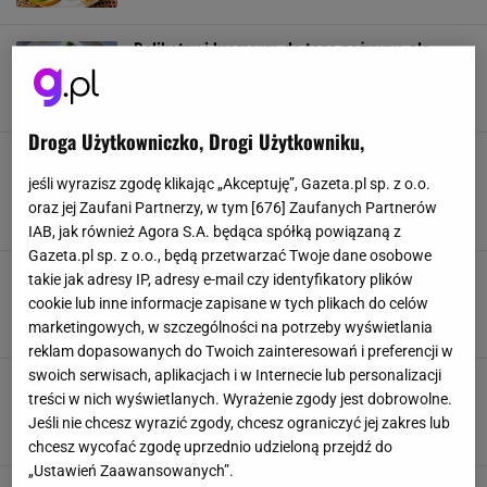
Delikatny i kremowy, do tego pożywny, ale
lekki. Gulasz z kurczaka na obiad idealny
GOTOWANIE
GULASZ Z KURCZAKA
JEDZENIE
OBIAD
Droga Użytkowniczko, Drogi Użytkowniku,
Skusisz się na kasztany jadalne? To w końcu
smak jesieni! Łatwo przygotujesz je w
jeśli wyrazisz zgodę klikając „Akceptuję”, Gazeta.pl sp. z o.o.
piekarniku
oraz jej Zaufani Partnerzy, w tym [
676
] Zaufanych Partnerów
GOTOWANIE
JADALNE KASZTANY
JEDZENIE
KUCHNIA
IAB, jak również Agora S.A. będąca spółką powiązaną z
Gazeta.pl sp. z o.o., będą przetwarzać Twoje dane osobowe
Quiz kulinarny. Zupa ogórkowa? A może
takie jak adresy IP, adresy e-mail czy identyfikatory plików
krupnik? Rozpoznasz wszystkie?
cookie lub inne informacje zapisane w tych plikach do celów
JEDZENIE
POLSKA KUCHNIA
POTRAWY
QUIZ WIEDZY
marketingowych, w szczególności na potrzeby wyświetlania
reklam dopasowanych do Twoich zainteresowań i preferencji w
swoich serwisach, aplikacjach i w Internecie lub personalizacji
Masz dziś ochotę na ryż inaczej? Zrób
treści w nich wyświetlanych. Wyrażenie zgody jest dobrowolne.
aromatyczny pilaw w domowej wersji
Jeśli nie chcesz wyrazić zgody, chcesz ograniczyć jej zakres lub
DANIA OBIADOWE
GOTOWANIE
KURCZAK
PILAW
chcesz wycofać zgodę uprzednio udzieloną przejdź do
„Ustawień Zaawansowanych”.