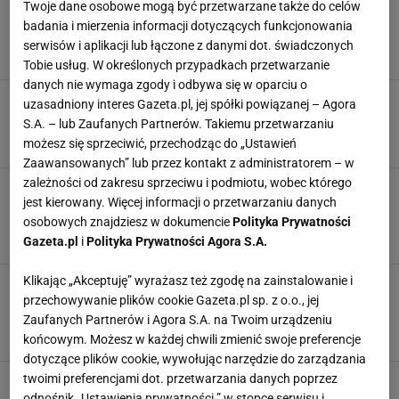
To mój popisowy letni obiad i patent na
Twoje dane osobowe mogą być przetwarzane także do celów
przemycenie warzyw. Jest rozchwytywany przez
badania i mierzenia informacji dotyczących funkcjonowania
dzieci
serwisów i aplikacji lub łączone z danymi dot. świadczonych
DANIA OBIADOWE
KALAFIOR
OBIAD
POTRAWY
Tobie usług. W określonych przypadkach przetwarzanie
danych nie wymaga zgody i odbywa się w oparciu o
Jesteś smakoszem? Wskaż, skąd pochodzą te
uzasadniony interes Gazeta.pl, jej spółki powiązanej – Agora
potrawy! Średnia 7/10
S.A. – lub Zaufanych Partnerów. Takiemu przetwarzaniu
GOTOWANIE
JEDZENIE
KUCHNIE ŚWIATA
POTRAWY
możesz się sprzeciwić, przechodząc do „Ustawień
Zaawansowanych” lub przez kontakt z administratorem – w
zależności od zakresu sprzeciwu i podmiotu, wobec którego
W tym quizie 10/10 przewidzieliśmy tylko dla
jest kierowany. Więcej informacji o przetwarzaniu danych
łasuchów. Poradzisz sobie?
osobowych znajdziesz w dokumencie
Polityka Prywatności
JEDZENIE
KUCHNIA
KULINARIA
NAJNOWSZE QUIZY DZISIAJ DODANE
Gazeta.pl
i
Polityka Prywatności Agora S.A.
Klikając „Akceptuję” wyrażasz też zgodę na zainstalowanie i
Weź 2 kg łopatki i wsadź do słoików. Wkrótce
sobie podziękujesz. Receptura babci z
przechowywanie plików cookie Gazeta.pl sp. z o.o., jej
przepiśnika
Zaufanych Partnerów i Agora S.A. na Twoim urządzeniu
DANIA OBIADOWE
KUCHNIA
MIĘSO
POTRAWY
końcowym. Możesz w każdej chwili zmienić swoje preferencje
dotyczące plików cookie, wywołując narzędzie do zarządzania
twoimi preferencjami dot. przetwarzania danych poprzez
Co ugotować w sobotę, niedzielę, piątek lub
czwartek? Oto 10 pomysłów na szybki obiad
odnośnik „Ustawienia prywatności ” w stopce serwisu i