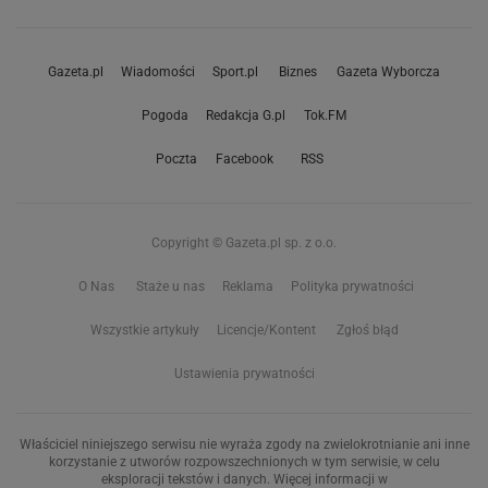
Gazeta.pl
Wiadomości
Sport.pl
Biznes
Gazeta Wyborcza
Pogoda
Redakcja G.pl
Tok.FM
Poczta
Facebook
RSS
Copyright © Gazeta.pl sp. z o.o.
O Nas
Staże u nas
Reklama
Polityka prywatności
Wszystkie artykuły
Licencje/Kontent
Zgłoś błąd
Ustawienia prywatności
Właściciel niniejszego serwisu nie wyraża zgody na zwielokrotnianie ani inne
korzystanie z utworów rozpowszechnionych w tym serwisie, w celu
eksploracji tekstów i danych. Więcej informacji w