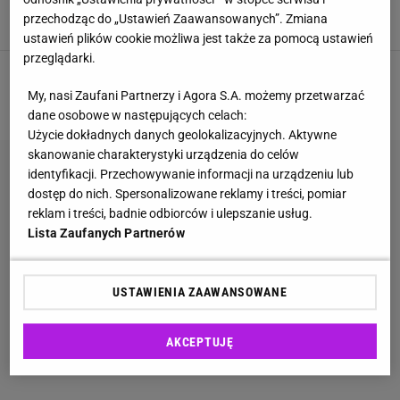
przechodząc do „Ustawień Zaawansowanych”. Zmiana
DANIA OBIADOWE
KUCHNIA
OBIAD
POTRAWY
ustawień plików cookie możliwa jest także za pomocą ustawień
przeglądarki.
1
2
3
My, nasi Zaufani Partnerzy i Agora S.A. możemy przetwarzać
NASTĘPNA
dane osobowe w następujących celach:
Użycie dokładnych danych geolokalizacyjnych. Aktywne
skanowanie charakterystyki urządzenia do celów
identyfikacji. Przechowywanie informacji na urządzeniu lub
dostęp do nich. Spersonalizowane reklamy i treści, pomiar
reklam i treści, badnie odbiorców i ulepszanie usług.
Lista Zaufanych Partnerów
USTAWIENIA ZAAWANSOWANE
AKCEPTUJĘ