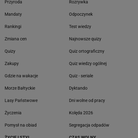
Przyroda
Rozrywka
Mandaty
Odpoczynek
Rankingi
Test wiedzy
Zmiana cen
Najnowsze quizy
Quizy
Quiz ortograficzny
Zakupy
Quiz wiedzy ogólnej
Gdzie na wakacje
Quiz - seriale
Morze Bałtyckie
Dyktando
Lasy Państwowe
Dni wolne od pracy
Życzenia
Kolęda 2026
Pomysł na obiad
Segregacja odpadów
ŻYCIE I STYL
CZAS WOLNY