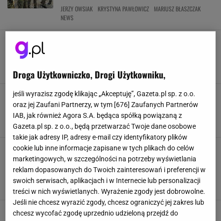
JERZY OWSIAK
KRYSTYNA PAWŁOWICZ
MARIUSZ BŁASZCZAK
NEWS
Tym zajmują się córki Jerzego Owsiaka. Nie
poszły w ślady ojca i stronią od mediów. Co o
nich wiadomo?
JERZY OWSIAK
LIDIA NIEDŹWIEDZKA-OWSIAK
NEWS
RODZINA
Droga Użytkowniczko, Drogi Użytkowniku,
jeśli wyrazisz zgodę klikając „Akceptuję”, Gazeta.pl sp. z o.o.
Doda przestała wspierać WOŚP. Ma wielki żal
do Jerzego Owsiaka. "Jurek się za mną nie
oraz jej Zaufani Partnerzy, w tym [
676
] Zaufanych Partnerów
wstawił"
IAB, jak również Agora S.A. będąca spółką powiązaną z
DODA
GWIAZDY
JERZY OWSIAK
NEWS
Gazeta.pl sp. z o.o., będą przetwarzać Twoje dane osobowe
takie jak adresy IP, adresy e-mail czy identyfikatory plików
Pan Zdzisław jest najstarszym wolontariuszem
cookie lub inne informacje zapisane w tych plikach do celów
WOŚP 2024. To duma miasta. "Prawdziwy
marketingowych, w szczególności na potrzeby wyświetlania
bohater"
reklam dopasowanych do Twoich zainteresowań i preferencji w
JERZY OWSIAK
WIELKA ORKIESTRA ŚWIĄTECZNEJ POMOCY
swoich serwisach, aplikacjach i w Internecie lub personalizacji
WOLONTARIAT
WOŚP
treści w nich wyświetlanych. Wyrażenie zgody jest dobrowolne.
Jeśli nie chcesz wyrazić zgody, chcesz ograniczyć jej zakres lub
Tak Jerzy Owsiak finansuje biuro WOŚP. Jego
chcesz wycofać zgodę uprzednio udzieloną przejdź do
żona się wygadała: Możemy się spodziewać