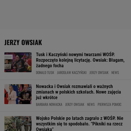
JERZY OWSIAK
Tusk i Kaczyński nowymi twarzami WOŚP.
Rozpoczęto kolejną licytację. Owsiak: Błagam,
żadnego focha
DONALD TUSK
JAROSŁAW KACZYŃSKI
JERZY OWSIAK
NEWS
Nowacka i Owsiak rozmawiali o ważnych
zmianach w polskich szkołach. Nowe zajęcia
już wkrótce
BARBARA NOWACKA
JERZY OWSIAK
NEWS
PIERWSZA POMOC
Wojsko Polskie po latach zagrało z WOŚP. Nie
wszystkim się to spodobało. "Pikniki na rzecz
Owsiaka"