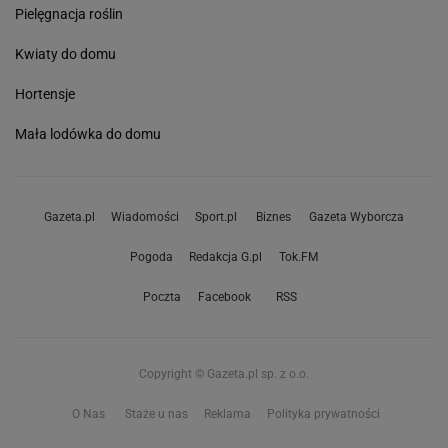
Pielęgnacja roślin
Kwiaty do domu
Hortensje
Mała lodówka do domu
Gazeta.pl
Wiadomości
Sport.pl
Biznes
Gazeta Wyborcza
Pogoda
Redakcja G.pl
Tok.FM
Poczta
Facebook
RSS
Copyright © Gazeta.pl sp. z o.o.
O Nas
Staże u nas
Reklama
Polityka prywatności