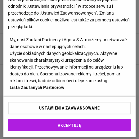
odnośnik „Ustawienia prywatności ” w stopce serwisu i
Już niedługo odbędzie się 32. finał Wielkiej
Orkiestry Świątecznej Pomocy. Jaki jest cel w
przechodząc do „Ustawień Zaawansowanych”. Zmiana
tym roku?
ustawień plików cookie możliwa jest także za pomocą ustawień
FINAŁ
JERZY OWSIAK
NEWS
PIENIĄDZE
przeglądarki.
My, nasi Zaufani Partnerzy i Agora S.A. możemy przetwarzać
Jurek Owsiak dostał list. Wewnątrz było 50 zł i
wiadomość: "Przepraszam"
dane osobowe w następujących celach:
Użycie dokładnych danych geolokalizacyjnych. Aktywne
JERZY OWSIAK
LIST
NEWS
PRZEPROSINY
skanowanie charakterystyki urządzenia do celów
identyfikacji. Przechowywanie informacji na urządzeniu lub
dostęp do nich. Spersonalizowane reklamy i treści, pomiar
1
2
reklam i treści, badnie odbiorców i ulepszanie usług.
NASTĘPNA
Lista Zaufanych Partnerów
USTAWIENIA ZAAWANSOWANE
AKCEPTUJĘ