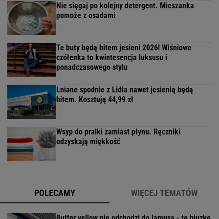
Nie sięgaj po kolejny detergent. Mieszanka
pomoże z osadami
Te buty będą hitem jesieni 2026! Wiśniowe
czółenka to kwintesencja luksusu i
ponadczasowego stylu
Lniane spodnie z Lidla nawet jesienią będą
hitem. Kosztują 44,99 zł
Wsyp do pralki zamiast płynu. Ręczniki
odzyskają miękkość
POLECAMY
WIĘCEJ TEMATÓW
Butter yellow nie odchodzi do lamusa - tę bluzkę