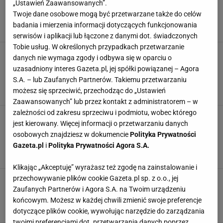
„Ustawień Zaawansowanych”.
kontroli
Twoje dane osobowe mogą być przetwarzane także do celów
FINANSE
JERZY OWSIAK
PIENIĄDZE
badania i mierzenia informacji dotyczących funkcjonowania
WIELKA ORKIESTRA ŚWIĄTECZNEJ POMOCY
serwisów i aplikacji lub łączone z danymi dot. świadczonych
Tobie usług. W określonych przypadkach przetwarzanie
Ten rok był dla Wielkiej Orkiestry Świątecznej
danych nie wymaga zgody i odbywa się w oparciu o
Pomocy prawdziwą perełką. Padł historyczny
uzasadniony interes Gazeta.pl, jej spółki powiązanej – Agora
rekord
S.A. – lub Zaufanych Partnerów. Takiemu przetwarzaniu
JERZY OWSIAK
PIENIĄDZE
możesz się sprzeciwić, przechodząc do „Ustawień
WIELKA ORKIESTRA ŚWIĄTECZNEJ POMOCY
WOŚP
Zaawansowanych” lub przez kontakt z administratorem – w
zależności od zakresu sprzeciwu i podmiotu, wobec którego
Wielka Orkiestra Świątecznej Pomocy. Tyle
jest kierowany. Więcej informacji o przetwarzaniu danych
zarabia na zbiórce Jerzy Owsiak. Rozlicza się
osobowych znajdziesz w dokumencie
Polityka Prywatności
co do grosza
Gazeta.pl
i
Polityka Prywatności Agora S.A.
JERZY OWSIAK
PIENIĄDZE
WIELKA ORKIESTRA ŚWIĄTECZNEJ POMOCY
WOŚP
Klikając „Akceptuję” wyrażasz też zgodę na zainstalowanie i
przechowywanie plików cookie Gazeta.pl sp. z o.o., jej
Na aukcji WOŚP można kupić nawet Jerzego
Owsiaka. To dzieło Teatru Lalki i Aktora
Zaufanych Partnerów i Agora S.A. na Twoim urządzeniu
"Kubuś"
końcowym. Możesz w każdej chwili zmienić swoje preferencje
AUKCJE
JERZY OWSIAK
LALKA
NEWS
dotyczące plików cookie, wywołując narzędzie do zarządzania
twoimi preferencjami dot. przetwarzania danych poprzez