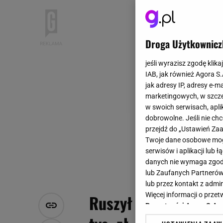
Droga Użytkownicz
jeśli wyrazisz zgodę klika
IAB, jak również Agora S
jak adresy IP, adresy e-m
marketingowych, w szcze
w swoich serwisach, aplik
dobrowolne. Jeśli nie ch
przejdź do „Ustawień Z
Twoje dane osobowe mogą
serwisów i aplikacji lub
danych nie wymaga zgody 
lub Zaufanych Partnerów
lub przez kontakt z admi
Więcej informacji o prz
Ruszył program Mój 
Prywatności Agora S.A.