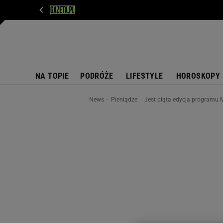
WIADOMOŚCI
NEXT
SPORT
PLOTEK
D
NA TOPIE
PODRÓŻE
LIFESTYLE
HOROSKOPY
News
Pieniądze
Jest piąta edycja programu M