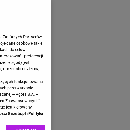
6
] Zaufanych Partnerów
woje dane osobowe takie
likach do celów
teresowań i preferencji
ażenie zgody jest
dę uprzednio udzieloną
yczących funkcjonowania
kach przetwarzanie
ązanej – Agora S.A. –
awień Zaawansowanych”
go jest kierowany.
ości Gazeta.pl
i
Polityka
 58