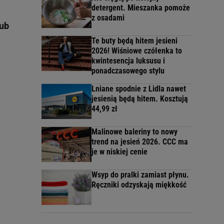
detergent. Mieszanka pomoże
z osadami
lub
Te buty będą hitem jesieni
2026! Wiśniowe czółenka to
kwintesencja luksusu i
ponadczasowego stylu
Lniane spodnie z Lidla nawet
jesienią będą hitem. Kosztują
44,99 zł
Malinowe baleriny to nowy
trend na jesień 2026. CCC ma
je w niskiej cenie
Wsyp do pralki zamiast płynu.
Ręczniki odzyskają miękkość