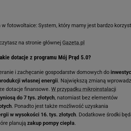
 w fotowoltaice: System, który mamy jest bardzo korzys
czytasz na stronie głównej
Gazeta.pl
akie dotacje z programu Mój Prąd 5.0?
ieranie i zachęcanie gospodarstw domowych do
inwestyc
produkcji własnej energii
. Największą zmianą wprowad
ze dotacje finansowe.
W przypadku mikroinstalacji
yniosą do 7 tys. złotych
, natomiast bez elementów
łotych
. Ponadto jest także możliwość uzyskania
gii w wysokości 16. tys. złotych
. Dodatkowe środki będ
tóre planują
zakup pompy ciepła
.