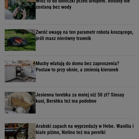
Włóż to do doniczki przed urlopem. Rośliny nie
zostaną bez wody
Zwróć uwagę na ten parametr robota koszącego,
jeśli masz nierówny trawnik
Muchy wlatują do domu bez zaproszenia?
Postaw to przy oknie, a zmienią kierunek
Jesienna torebka za mniej niż 50 zł? Sinsay
kusi, Bershka też ma podobne
Arabski zapach na wyprzedaży w Hebe. Wanilia i
białe piżmo, Notino też ma perełki