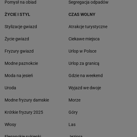
Pomysł na obiad
Segregacja odpadów
ŻYCIE I STYL
CZAS WOLNY
Stylizacje gwiazd
Atrakcje turystyczne
Życie gwiazd
Ciekawe miejsca
Fryzury gwiazd
Urlop w Polsce
Modne paznokcie
Urlop za granicą
Moda na jesień
Gdzie na weekend
Uroda
Wyjazd we dwoje
Modne fryzury damskie
Morze
Krótkie fryzury 2025
Góry
Włosy
Las
Eleganckie sukienki
Jeziora