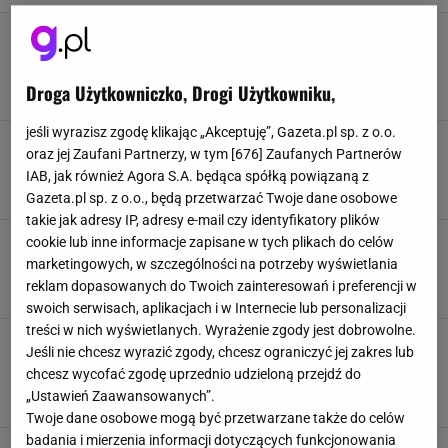
Jesienne sekrety ogrodników. Zrób to, a wiosną
trawa będzie soczyście zielona
KOSZENIE TRAWNIKA
NAWOŻENIE TRAWNIKA
Droga Użytkowniczko, Drogi Użytkowniku,
NAWÓZ DO TRAWNIKA
PIELĘGNACJA TRAWNIKA
jeśli wyrazisz zgodę klikając „Akceptuję”, Gazeta.pl sp. z o.o.
Zauważyłeś je na posesji? Błyskawicznie niszą
oraz jej Zaufani Partnerzy, w tym [
676
] Zaufanych Partnerów
trawnik. Zacznij działać i oblej je tą mieszanką
IAB, jak również Agora S.A. będąca spółką powiązaną z
DOMOWE SPOSOBY
GRZYBY
OGRÓD
PIELĘGNACJA TRAWNIKA
Gazeta.pl sp. z o.o., będą przetwarzać Twoje dane osobowe
takie jak adresy IP, adresy e-mail czy identyfikatory plików
Chwasty w trawie to wiosenna zmora każdego.
cookie lub inne informacje zapisane w tych plikach do celów
A można się z nimi uporać w łatwy sposób
marketingowych, w szczególności na potrzeby wyświetlania
CHWASTY
PIELĘGNACJA TRAWNIKA
ROŚLINY
TRAWA
reklam dopasowanych do Twoich zainteresowań i preferencji w
swoich serwisach, aplikacjach i w Internecie lub personalizacji
treści w nich wyświetlanych. Wyrażenie zgody jest dobrowolne.
Kiedy najlepiej siać trawę? Pamiętaj o tym
Jeśli nie chcesz wyrazić zgody, chcesz ograniczyć jej zakres lub
terminie, a już niedługo będziesz cieszyć się
chcesz wycofać zgodę uprzednio udzieloną przejdź do
"zielonym dywanem"
„Ustawień Zaawansowanych”.
PIELĘGNACJA TRAWNIKA
TRAWA
TRAWNIK
Twoje dane osobowe mogą być przetwarzane także do celów
badania i mierzenia informacji dotyczących funkcjonowania