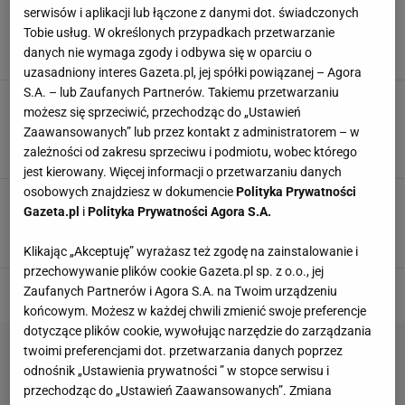
Zostało niewiele czasu, aby wykonać ten
serwisów i aplikacji lub łączone z danymi dot. świadczonych
zabieg. Zagwarantuje gęstym i soczyście
Tobie usług. W określonych przypadkach przetwarzanie
zielony trawnik wiosną
danych nie wymaga zgody i odbywa się w oparciu o
PIELĘGNACJA TRAWNIKA
PORADY
ROŚLINY
TRAWNIK
uzasadniony interes Gazeta.pl, jej spółki powiązanej – Agora
S.A. – lub Zaufanych Partnerów. Takiemu przetwarzaniu
Żółte plamy na trawniku nigdy więcej się nie
możesz się sprzeciwić, przechodząc do „Ustawień
pojawią. Wystarczy, że będziesz unikać tych
Zaawansowanych” lub przez kontakt z administratorem – w
czynników
zależności od zakresu sprzeciwu i podmiotu, wobec którego
DOMOWE SPOSOBY
OGRÓD
PIELĘGNACJA TRAWNIKA
ROŚLINY
jest kierowany. Więcej informacji o przetwarzaniu danych
osobowych znajdziesz w dokumencie
Polityka Prywatności
Wertykulacja trawnika. Wykonaj ten zabieg po
Gazeta.pl
i
Polityka Prywatności Agora S.A.
zimie, a trawa zazieleni, zanim nadejdzie lato
PIELĘGNACJA TRAWNIKA
ROŚLINY
TRAWNIK
WERTYKULACJA
Klikając „Akceptuję” wyrażasz też zgodę na zainstalowanie i
przechowywanie plików cookie Gazeta.pl sp. z o.o., jej
Zaufanych Partnerów i Agora S.A. na Twoim urządzeniu
końcowym. Możesz w każdej chwili zmienić swoje preferencje
dotyczące plików cookie, wywołując narzędzie do zarządzania
twoimi preferencjami dot. przetwarzania danych poprzez
odnośnik „Ustawienia prywatności ” w stopce serwisu i
przechodząc do „Ustawień Zaawansowanych”. Zmiana