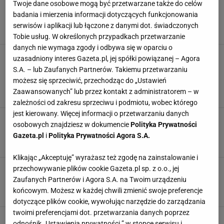
Twoje dane osobowe mogą być przetwarzane także do celów
Szpitalna dieta na bogato. Ministerstwo chce
badania i mierzenia informacji dotyczących funkcjonowania
karmić pacjentów krewetkami
serwisów i aplikacji lub łączone z danymi dot. świadczonych
DIETA
MINISTERSTWO ZDROWIA
NEWS
SZPITALE
Tobie usług. W określonych przypadkach przetwarzanie
danych nie wymaga zgody i odbywa się w oparciu o
Jest bardzo zdrowa i ponoć odmładza. Dieta
uzasadniony interes Gazeta.pl, jej spółki powiązanej – Agora
śródziemnomorska zmieniła na lepsze życie
S.A. – lub Zaufanych Partnerów. Takiemu przetwarzaniu
wielu osób
możesz się sprzeciwić, przechodząc do „Ustawień
DANIA OBIADOWE
DIETA
DIETA ŚRÓDZIEMNOMORSKA
Zaawansowanych” lub przez kontakt z administratorem – w
PRZEPISY KULINARNE
zależności od zakresu sprzeciwu i podmiotu, wobec którego
jest kierowany. Więcej informacji o przetwarzaniu danych
Jak szybko i łatwo schudnąć do lata? Misja:
osobowych znajdziesz w dokumencie
Polityka Prywatności
Bikini - czas start
Gazeta.pl
i
Polityka Prywatności Agora S.A.
DIETA
LATO
ODCHUDZANIE
WAKACJE
Klikając „Akceptuję” wyrażasz też zgodę na zainstalowanie i
Ćwiczenia na boczki i oponkę - idealne na
przechowywanie plików cookie Gazeta.pl sp. z o.o., jej
start, nawet jeśli dawno nie ćwiczyłaś
Zaufanych Partnerów i Agora S.A. na Twoim urządzeniu
BRZUCH
DIETA
ODCHUDZANIE
TRENING I ĆWICZENIA
końcowym. Możesz w każdej chwili zmienić swoje preferencje
dotyczące plików cookie, wywołując narzędzie do zarządzania
twoimi preferencjami dot. przetwarzania danych poprzez
Polacy płacą z to krocie, a na NFZ mają za
odnośnik „Ustawienia prywatności ” w stopce serwisu i