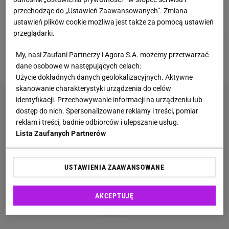
darmo. Mało kto o tym wie
przechodząc do „Ustawień Zaawansowanych”. Zmiana
DIETA
JEDZENIE
NFZ
PIENIĄDZE
ustawień plików cookie możliwa jest także za pomocą ustawień
przeglądarki.
1
2
3
4
My, nasi Zaufani Partnerzy i Agora S.A. możemy przetwarzać
NASTĘPNA
dane osobowe w następujących celach:
Użycie dokładnych danych geolokalizacyjnych. Aktywne
skanowanie charakterystyki urządzenia do celów
identyfikacji. Przechowywanie informacji na urządzeniu lub
dostęp do nich. Spersonalizowane reklamy i treści, pomiar
reklam i treści, badnie odbiorców i ulepszanie usług.
Lista Zaufanych Partnerów
USTAWIENIA ZAAWANSOWANE
AKCEPTUJĘ