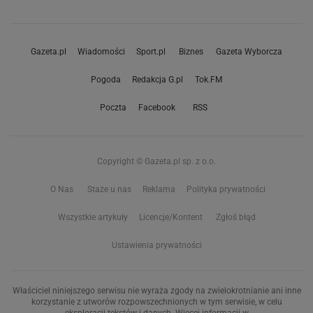
Gazeta.pl
Wiadomości
Sport.pl
Biznes
Gazeta Wyborcza
Pogoda
Redakcja G.pl
Tok.FM
Poczta
Facebook
RSS
Copyright © Gazeta.pl sp. z o.o.
O Nas
Staże u nas
Reklama
Polityka prywatności
Wszystkie artykuły
Licencje/Kontent
Zgłoś błąd
Ustawienia prywatności
Właściciel niniejszego serwisu nie wyraża zgody na zwielokrotnianie ani inne
korzystanie z utworów rozpowszechnionych w tym serwisie, w celu