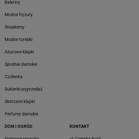
Baleriny
Modne fryzury
Sneakersy
Modne torebki
Ażurowe klapki
Spodnie damskie
Czółenka
Sukienki wyprzedaż
Skórzane klapki
Perfumy damskie
DOM I OGRÓD
KONTAKT
Domowe sposoby
ul. Czerska 8/10