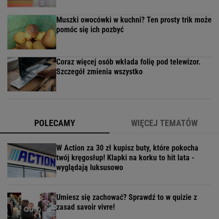
Muszki owocówki w kuchni? Ten prosty trik może
pomóc się ich pozbyć
Coraz więcej osób wkłada folię pod telewizor.
Szczegół zmienia wszystko
POLECAMY
WIĘCEJ TEMATÓW
W Action za 30 zł kupisz buty, które pokocha
twój kręgosłup! Klapki na korku to hit lata -
wyglądają luksusowo
Umiesz się zachować? Sprawdź to w quizie z
zasad savoir vivre!