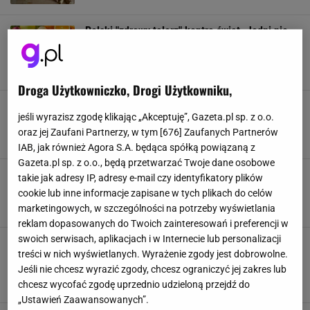
Polski "zdrowy talerz" kontra świat. Jedni nie
liczą kalorii, inni stawiają na ryż i makaron. Oni
robią to inaczej
CIEKAWOSTKI
DIETA
NAWYKI ŻYWIENIOWE
ZWYCZAJE
Droga Użytkowniczko, Drogi Użytkowniku,
Śniadania bez chleba, które dodają energii na
jeśli wyrazisz zgodę klikając „Akceptuję”, Gazeta.pl sp. z o.o.
cały dzień. Sprawdź nasze propozycje
oraz jej Zaufani Partnerzy, w tym [
676
] Zaufanych Partnerów
DIETA
LUNCHBOX
POSIŁKI
ZDROWE JEDZENIE
IAB, jak również Agora S.A. będąca spółką powiązaną z
Gazeta.pl sp. z o.o., będą przetwarzać Twoje dane osobowe
Co dobrego przygotować do szkolnego
takie jak adresy IP, adresy e-mail czy identyfikatory plików
lunchboxa? Pomysły dla rodziców od rodziców
cookie lub inne informacje zapisane w tych plikach do celów
DIETA
JEDZENIE
LUNCH BOX
ZDROWE ODŻYWIANIE
marketingowych, w szczególności na potrzeby wyświetlania
reklam dopasowanych do Twoich zainteresowań i preferencji w
swoich serwisach, aplikacjach i w Internecie lub personalizacji
Zjedz taką kolację, a będziesz spać jak suseł.
treści w nich wyświetlanych. Wyrażenie zgody jest dobrowolne.
"Mózg łatwiej rozpoznaje, że nadszedł czas na
sen"
Jeśli nie chcesz wyrazić zgody, chcesz ograniczyć jej zakres lub
chcesz wycofać zgodę uprzednio udzieloną przejdź do
BADANIA
DIETA
JEDZENIE
NAUKA
„Ustawień Zaawansowanych”.