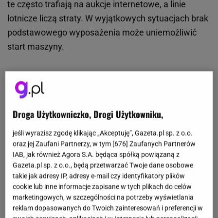
te często trafiają na aukcje internetowe, a linie
lotnicze liczą straty. W wyjątkowych sytuacjach brak
podstawowego wyposażenia może uniemożliwić
start maszyny.
Droga Użytkowniczko, Drogi Użytkowniku,
jeśli wyrazisz zgodę klikając „Akceptuję”, Gazeta.pl sp. z o.o.
oraz jej Zaufani Partnerzy, w tym [
676
] Zaufanych Partnerów
IAB, jak również Agora S.A. będąca spółką powiązaną z
Gazeta.pl sp. z o.o., będą przetwarzać Twoje dane osobowe
takie jak adresy IP, adresy e-mail czy identyfikatory plików
cookie lub inne informacje zapisane w tych plikach do celów
marketingowych, w szczególności na potrzeby wyświetlania
reklam dopasowanych do Twoich zainteresowań i preferencji w