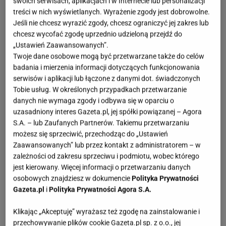
swoich serwisach, aplikacjach i w Internecie lub personalizacji
treści w nich wyświetlanych. Wyrażenie zgody jest dobrowolne.
Jeśli nie chcesz wyrazić zgody, chcesz ograniczyć jej zakres lub
chcesz wycofać zgodę uprzednio udzieloną przejdź do
„Ustawień Zaawansowanych”.
Twoje dane osobowe mogą być przetwarzane także do celów
badania i mierzenia informacji dotyczących funkcjonowania
serwisów i aplikacji lub łączone z danymi dot. świadczonych
Tobie usług. W określonych przypadkach przetwarzanie
danych nie wymaga zgody i odbywa się w oparciu o
uzasadniony interes Gazeta.pl, jej spółki powiązanej – Agora
S.A. – lub Zaufanych Partnerów. Takiemu przetwarzaniu
możesz się sprzeciwić, przechodząc do „Ustawień
Zaawansowanych” lub przez kontakt z administratorem – w
zależności od zakresu sprzeciwu i podmiotu, wobec którego
jest kierowany. Więcej informacji o przetwarzaniu danych
osobowych znajdziesz w dokumencie
Polityka Prywatności
Gazeta.pl
i
Polityka Prywatności Agora S.A.
Zobacz wideo
Kiedy przysługuje nam zwrot kosztów,
Klikając „Akceptuję” wyrażasz też zgodę na zainstalowanie i
a kiedy odszkodowanie od przewoźnika? Ekspertka
przechowywanie plików cookie Gazeta.pl sp. z o.o., jej