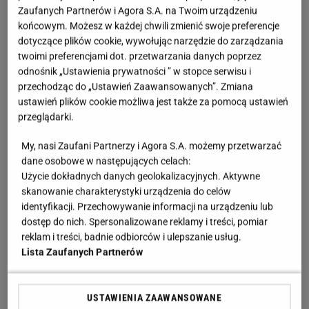
wyjaśnia
Zaufanych Partnerów i Agora S.A. na Twoim urządzeniu
końcowym. Możesz w każdej chwili zmienić swoje preferencje
dotyczące plików cookie, wywołując narzędzie do zarządzania
Kamizelka ratunkowa: jeden z najbardziej
twoimi preferencjami dot. przetwarzania danych poprzez
pożądanych przedmiotów przez "kolekcjonerów"
odnośnik „Ustawienia prywatności ” w stopce serwisu i
przechodząc do „Ustawień Zaawansowanych”. Zmiana
ustawień plików cookie możliwa jest także za pomocą ustawień
Kradzież kamizelek ratunkowych stanowi nie tylko
przeglądarki.
problem finansowy dla linii lotniczych
, ale przede
wszystkim realne
zagrożenie bezpieczeństwa
My, nasi Zaufani Partnerzy i Agora S.A. możemy przetwarzać
dane osobowe w następujących celach:
pasażerów
. Brak kapoka w sytuacji awaryjnej może
Użycie dokładnych danych geolokalizacyjnych. Aktywne
skończyć się tragedią. Poza tym przewoźnicy mają
skanowanie charakterystyki urządzenia do celów
obowiązek zapewnić pełne wyposażenie na każdym
identyfikacji. Przechowywanie informacji na urządzeniu lub
dostęp do nich. Spersonalizowane reklamy i treści, pomiar
rejsie, dlatego zaginięcie nawet jednego elementu
reklam i treści, badnie odbiorców i ulepszanie usług.
oznacza nie tylko koszty związane z uzupełnieniem
Lista Zaufanych Partnerów
braków, ale również ryzyko opóźnień, a w skrajnych
przypadkach nawet odwołanie rejsu. Mimo
USTAWIENIA ZAAWANSOWANE
zagrożeń, kamizelki ratunkowe stale znikają z