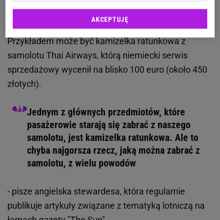
pokładów. Takie "pamiątki" można także znaleźć na
AKCEPTUJĘ
aukcjach internetowych osób prywatnych.
Przykładem może być kamizelka ratunkowa z
samolotu Thai Airways, którą niemiecki serwis
sprzedażowy wycenił na blisko 100 euro (około 450
złotych).
Jednym z głównych przedmiotów, które
pasażerowie starają się zabrać z naszego
samolotu, jest kamizelka ratunkowa. Ale to
chyba najgorsza rzecz, jaką można zabrać z
samolotu, z wielu powodów
- pisze angielska stewardesa, która regularnie
publikuje artykuły związane z tematyką lotniczą na
łamach gazety "
The Sun
".