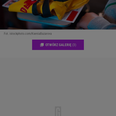
Fot. istockphoto.com/KseniaBazarova
OTWÓRZ GALERIĘ
(3)