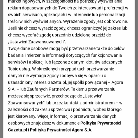
marketingowych, w szczególności na potrzeby wyświetlania
reklam dopasowanych do Twoich zainteresowań i preferencji w
swoich serwisach, aplikacjach i w Internecie lub personalizacji
treści w nich wyświetlanych. Wyrażenie zgody jest dobrowolne.
Jeśli nie chcesz wyrazić zgody, chcesz ograniczyć jej zakres lub
chcesz wycofać zgodę uprzednio udzieloną przejdź do
„Ustawień Zaawansowanych”.
Twoje dane osobowe mogą być przetwarzane także do celów
badania i mierzenia informacji dotyczących funkcjonowania
serwisów i aplikacji lub łączone z danymi dot. świadczonych
Tobie usług. W określonych przypadkach przetwarzanie
danych nie wymaga zgody i odbywa się w oparciu o
uzasadniony interes Gazeta.pl, jej spółki powiązanej – Agora
Składniki:
S.A. – lub Zaufanych Partnerów. Takiemu przetwarzaniu
możesz się sprzeciwić, przechodząc do „Ustawień
2 duże jajka
Zaawansowanych” lub przez kontakt z administratorem – w
zależności od zakresu sprzeciwu i podmiotu, wobec którego
1/2 szklanki mleka
jest kierowany. Więcej informacji o przetwarzaniu danych
osobowych znajdziesz w dokumencie
Polityka Prywatności
1/2 szklanki mąki pszennej
Gazeta.pl
i
Polityka Prywatności Agora S.A.