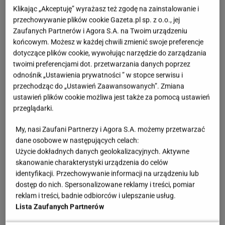
szczypta soli
Klikając „Akceptuję” wyrażasz też zgodę na zainstalowanie i
przechowywanie plików cookie Gazeta.pl sp. z o.o., jej
łyżka masła klarowanego
Zaufanych Partnerów i Agora S.A. na Twoim urządzeniu
końcowym. Możesz w każdej chwili zmienić swoje preferencje
Nadzienie:
dotyczące plików cookie, wywołując narzędzie do zarządzania
twoimi preferencjami dot. przetwarzania danych poprzez
duży pomidor
odnośnik „Ustawienia prywatności ” w stopce serwisu i
przechodząc do „Ustawień Zaawansowanych”. Zmiana
100 g mozzarelli
ustawień plików cookie możliwa jest także za pomocą ustawień
przeglądarki.
kilka listków bazylii
My, nasi Zaufani Partnerzy i Agora S.A. możemy przetwarzać
sól i pieprz do smaku
dane osobowe w następujących celach:
Użycie dokładnych danych geolokalizacyjnych. Aktywne
skanowanie charakterystyki urządzenia do celów
Sposób przygotowania:
identyfikacji. Przechowywanie informacji na urządzeniu lub
dostęp do nich. Spersonalizowane reklamy i treści, pomiar
Ciasto Naleśnikowe: Wymieszaj jajka, mleko, sól.
reklam i treści, badnie odbiorców i ulepszanie usług.
Stopniowo dodawaj mąkę, aż powstanie gładkie
Lista Zaufanych Partnerów
ciasto. Na rozgrzane masło wlewaj ciasto. Smaż