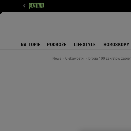
WIADOMOŚCI
NEXT
SPORT
PLOTEK
D
NA TOPIE
PODRÓŻE
LIFESTYLE
HOROSKOPY
News
Ciekawostki
Droga 100 zakrętów zapiera