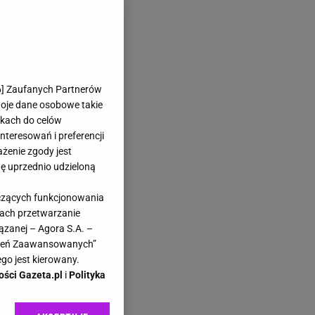
6
] Zaufanych Partnerów
woje dane osobowe takie
likach do celów
teresowań i preferencji
ażenie zgody jest
dę uprzednio udzieloną
yczących funkcjonowania
kach przetwarzanie
ązanej – Agora S.A. –
awień Zaawansowanych”
go jest kierowany.
ości Gazeta.pl
i
Polityka
ą z