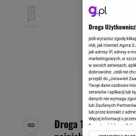
Droga Użytkownicz
jeśli wyrazisz zgodę klika
IAB, jak również Agora S
jak adresy IP, adresy e-m
marketingowych, w szcze
w swoich serwisach, aplik
dobrowolne. Jeśli nie ch
przejdź do „Ustawień Z
Twoje dane osobowe mogą
serwisów i aplikacji lub
danych nie wymaga zgody 
lub Zaufanych Partnerów
lub przez kontakt z admi
Więcej informacji o prz
Droga 100 zakrętów z
Prywatności Agora S.A.