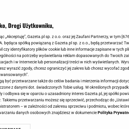
ko, Drogi Użytkowniku,
jąc „Akceptuję”, Gazeta.pl sp. z o.o. oraz jej Zaufani Partnerzy, w tym [
67
.A. będąca spółką powiązaną z Gazeta.pl sp. z o.o., będą przetwarzać T
ail czy identyfikatory plików cookie lub inne informacje zapisane w tych p
gólności na potrzeby wyświetlania reklam dopasowanych do Twoich zain
acjach i w Internecie lub personalizacji treści w nich wyświetlanych. Wyr
cesz wyrazić zgody, chcesz ograniczyć jej zakres lub chcesz wycofać zgo
aawansowanych”.
 być przetwarzane także do celów badania i mierzenia informacji dot
 łączone z danymi dot. świadczonych Tobie usług. W określonych przypad
i odbywa się w oparciu o uzasadniony interes Gazeta.pl, jej spółki powi
. Takiemu przetwarzaniu możesz się sprzeciwić, przechodząc do „Ust
nistratorem – w zależności od zakresu sprzeciwu i podmiotu, wobec które
etwarzaniu danych osobowych znajdziesz w dokumencie
Polityka Prywatn
apiera dech w piersiach. Jest jedn