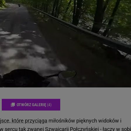
OTWÓRZ GALERIĘ
(4)
jsce, które przyciąga
miłośników pięknych widoków i
w sercu tak zwanej Szwajcarii Połczyńskiej - łączy w sob