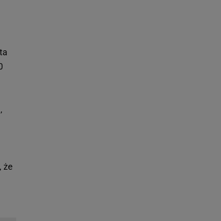
ta
0
,
, że