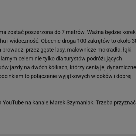
a zostać poszerzona do 7 metrów. Ważna będzie korek
chu i widoczność. Obecnie droga 100 zakrętów to około 3
 prowadzi przez gęste lasy, malownicze mokradła, łąki,
ularnym celem nie tylko dla turystów
podróż
ujących
ków jazdy na dwóch kółkach, którzy cenią jej dynamiczne
odcinkiem to połączenie wyjątkowych widoków i dobrej
a YouTube na kanale Marek Szymaniak. Trzeba przyznać