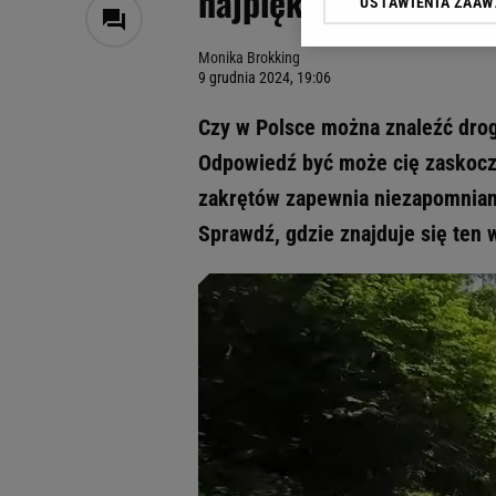
najpiękniejszych tra
USTAWIENIA ZAA
Klikając „Akceptuję” wyra
Zaufanych Partnerów i A
Monika Brokking
dotyczące plików cookie,
9 grudnia 2024, 19:06
odnośnik „Ustawienia pr
plików cookie możliwa je
Czy w Polsce można znaleźć dro
My, nasi Zaufani Partne
Odpowiedź być może cię zaskoczy,
Użycie dokładnych danych
zakrętów zapewnia niezapomniane
Przechowywanie informacji
badnie odbiorców i uleps
Sprawdź, gdzie znajduje się ten 