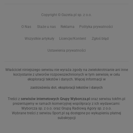
Copyright © Gazeta.pl sp. z o.o.
O Nas
Staże u nas
Reklama
Polityka prywatności
Wszystkie artykuły
Licencje/Kontent
Zgłoś błąd
Ustawienia prywatności
Właściciel niniejszego serwisu nie wyraża zgody na zwielokrotnianie ani inne
korzystanie z utworów rozpowszechnionych w tym serwisie, w celu
eksploracji tekstów i danych. Więcej informacji w
zastrzeżeniu dot. eksploracji tekstów i danych
Treści z
serwisów internetowych Grupy Wyborcza.pl
oraz serwisu tokfm.pl
prezentujemy w ramach komercyjnej współpracy z ich wydawcami:
Wyborcza sp. z o.o. oraz Grupą Radiową Agory sp. z o.o.
Wybrane treści z serwisu Sport.pl są dostępne po wykupieniu płatnej
subskrypcji