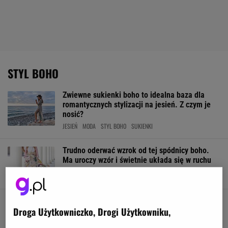
STYL BOHO
Zwiewne sukienki boho to idealna baza dla
romantycznych stylizacji na jesień. Z czym je
nosić?
JESIEŃ
MODA
STYL BOHO
SUKIENKI
Trudno oderwać wzrok od tej spódnicy boho.
Ma uroczy wzór i świetnie układa się w ruchu
MODA
SPÓDNICA
SPÓDNICA MAXI
SPÓDNICA NA LATO
Droga Użytkowniczko, Drogi Użytkowniku,