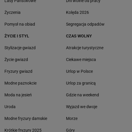
Lasy Państwowe
Dni wolne od pracy
Życzenia
Kolęda 2026
Pomysł na obiad
Segregacja odpadów
ŻYCIE I STYL
CZAS WOLNY
Stylizacje gwiazd
Atrakcje turystyczne
Życie gwiazd
Ciekawe miejsca
Fryzury gwiazd
Urlop w Polsce
Modne paznokcie
Urlop za granicą
Moda na jesień
Gdzie na weekend
Uroda
Wyjazd we dwoje
Modne fryzury damskie
Morze
Krótkie fryzury 2025
Góry