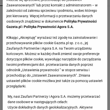
POPULARNE
NAJNOWSZE
Zaawansowanych” lub przez kontakt z administratorem – w
zależności od zakresu sprzeciwu i podmiotu, wobec którego
Zwykły staw skrywał prawdziwego giganta. Ta
jest kierowany. Więcej informacji o przetwarzaniu danych
ryba przeszła do historii
osobowych znajdziesz w dokumencie
Polityka Prywatności
Gazeta.pl
i
Polityka Prywatności Agora S.A.
Mszyce znikają bez oprysków. Wystarczy
Klikając „Akceptuję” wyrażasz też zgodę na zainstalowanie i
powiesić to przy roślinach
przechowywanie plików cookie Gazeta.pl sp. z o.o., jej
Zaufanych Partnerów i Agora S.A. na Twoim urządzeniu
końcowym. Możesz w każdej chwili zmienić swoje preferencje
Wsyp do pralki zamiast płynu. Ręczniki
odzyskają miękkość
dotyczące plików cookie, wywołując narzędzie do zarządzania
twoimi preferencjami dot. przetwarzania danych poprzez
odnośnik „Ustawienia prywatności ” w stopce serwisu i
Domowy sposób z folią pod telewizorem. Lepiej
przechodząc do „Ustawień Zaawansowanych”. Zmiana
pamiętać o zasadzie
ustawień plików cookie możliwa jest także za pomocą ustawień
przeglądarki.
Muchy wlatują do domu bez zaproszenia?
My, nasi Zaufani Partnerzy i Agora S.A. możemy przetwarzać
Postaw to przy oknie, a zmienią kierunek
dane osobowe w następujących celach:
Użycie dokładnych danych geolokalizacyjnych. Aktywne