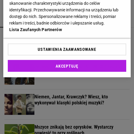
skanowanie charakterystyki urządzenia do celów
identyfikacji. Przechowywanie informacji na urządzeniu lub
dostęp do nich. Spersonalizowane reklamy i treści, pomiar
POLECAMY
WIĘCEJ TEMATÓW
reklam i treści, badnie odbiorców i ulepszanie usług.
Lista Zaufanych Partnerów
Jak półka od projektanta, a to Sinsay. Kosztuje
grosze, JYSK też ma podobne
USTAWIENIA ZAAWANSOWANE
Jeansy, które robią klimat lat 90. W Sinsay za 5
AKCEPTUJĘ
dyszek, w Zarze podobne fasony
Niemen, Jantar, Krawczyk? Wiesz, kto
wykonywał klasyki polskiej muzyki?
Mszyce znikają bez oprysków. Wystarczy
powiesić to przy roślinach