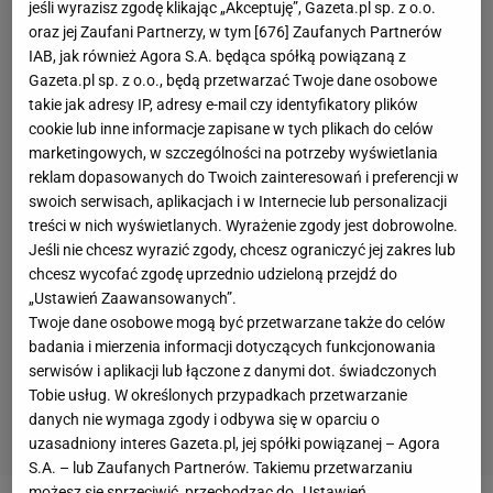
jeśli wyrazisz zgodę klikając „Akceptuję”, Gazeta.pl sp. z o.o.
oraz jej Zaufani Partnerzy, w tym [
676
] Zaufanych Partnerów
IAB, jak również Agora S.A. będąca spółką powiązaną z
Gazeta.pl sp. z o.o., będą przetwarzać Twoje dane osobowe
takie jak adresy IP, adresy e-mail czy identyfikatory plików
cookie lub inne informacje zapisane w tych plikach do celów
marketingowych, w szczególności na potrzeby wyświetlania
reklam dopasowanych do Twoich zainteresowań i preferencji w
swoich serwisach, aplikacjach i w Internecie lub personalizacji
treści w nich wyświetlanych. Wyrażenie zgody jest dobrowolne.
Jeśli nie chcesz wyrazić zgody, chcesz ograniczyć jej zakres lub
chcesz wycofać zgodę uprzednio udzieloną przejdź do
„Ustawień Zaawansowanych”.
Twoje dane osobowe mogą być przetwarzane także do celów
badania i mierzenia informacji dotyczących funkcjonowania
serwisów i aplikacji lub łączone z danymi dot. świadczonych
Tobie usług. W określonych przypadkach przetwarzanie
danych nie wymaga zgody i odbywa się w oparciu o
uzasadniony interes Gazeta.pl, jej spółki powiązanej – Agora
S.A. – lub Zaufanych Partnerów. Takiemu przetwarzaniu
możesz się sprzeciwić, przechodząc do „Ustawień