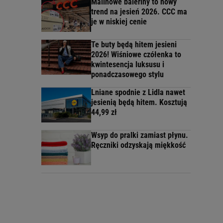
Malinowe baleriny to nowy
trend na jesień 2026. CCC ma
je w niskiej cenie
Te buty będą hitem jesieni
2026! Wiśniowe czółenka to
kwintesencja luksusu i
ponadczasowego stylu
Lniane spodnie z Lidla nawet
jesienią będą hitem. Kosztują
44,99 zł
Wsyp do pralki zamiast płynu.
Ręczniki odzyskają miękkość