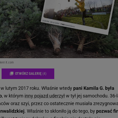
dent-X.com
OTWÓRZ GALERIĘ
(4)
 w lutym 2017 roku. Właśnie wtedy
pani Kamila G. była
o
, w którym
inny pojazd uderzył
w tył jej samochodu. 36-
laców oraz szyi, przez co ostatecznie musiała zrezygnow
inwalidzkiej
. Właśnie to skłoniło ją do tego, by
pozwać fi