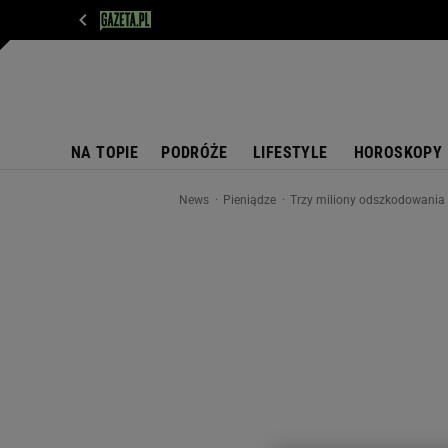
WIADOMOŚCI
NEXT
SPORT
PLOTEK
D
NA TOPIE
PODRÓŻE
LIFESTYLE
HOROSKOPY
News
Pieniądze
Trzy miliony odszkodowania p