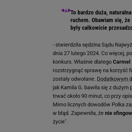
To bardzo duża, naturaln
ruchem. Obawiam się, że 
były całkowicie przesadz
- stwierdziła sędzina Sądu Najwy
dnia 27 lutego 2024. Co więcej, p
konkurs. Właśnie dlatego
Carmel 
rozstrzygnąć sprawę na korzyść f
zostały odwołane.
Dodatkowym d
jak Kamila G. bawiła się z dużym
trwać około 90 minut, co przy opi
Mimo licznych dowodów Polka zap
w błąd. Zapewniła, że
nie sfingo
życie".