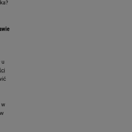
ika?
awie
 u
ści
wić
o w
 w