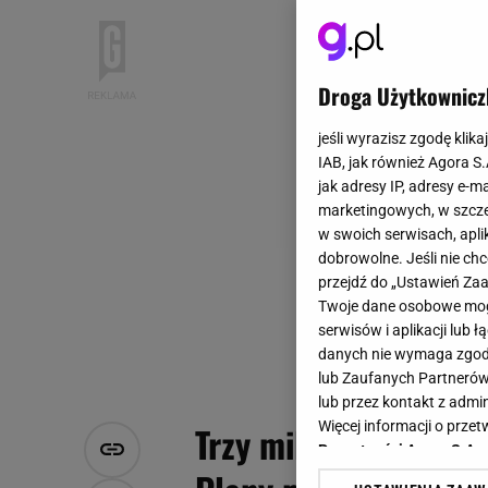
Droga Użytkownicz
jeśli wyrazisz zgodę klika
IAB, jak również Agora S
jak adresy IP, adresy e-m
marketingowych, w szcze
w swoich serwisach, aplik
dobrowolne. Jeśli nie ch
przejdź do „Ustawień Z
Twoje dane osobowe mogą
serwisów i aplikacji lub
danych nie wymaga zgody 
lub Zaufanych Partnerów
lub przez kontakt z admi
Więcej informacji o prz
Trzy miliony odszkod
Prywatności Agora S.A.