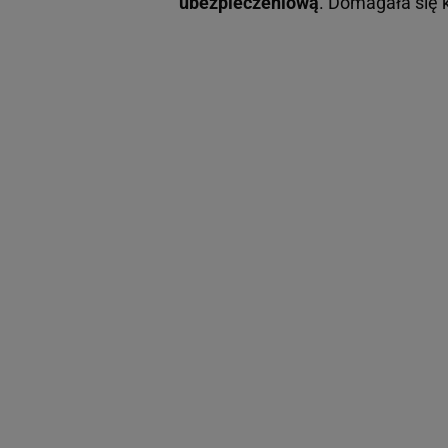
ubezpieczeniową
. Domagała się k