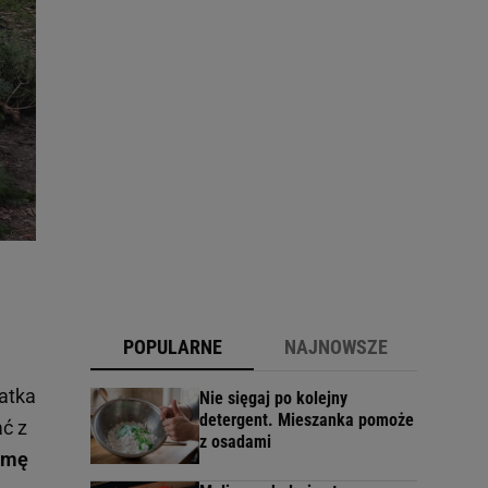
POPULARNE
NAJNOWSZE
latka
Nie sięgaj po kolejny
detergent. Mieszanka pomoże
ać z
z osadami
rmę