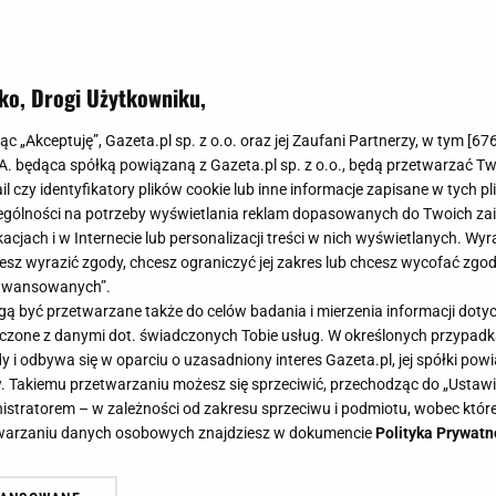
ko, Drogi Użytkowniku,
jąc „Akceptuję”, Gazeta.pl sp. z o.o. oraz jej Zaufani Partnerzy, w tym [
67
.A. będąca spółką powiązaną z Gazeta.pl sp. z o.o., będą przetwarzać T
ail czy identyfikatory plików cookie lub inne informacje zapisane w tych p
gólności na potrzeby wyświetlania reklam dopasowanych do Twoich zain
acjach i w Internecie lub personalizacji treści w nich wyświetlanych. Wyr
cesz wyrazić zgody, chcesz ograniczyć jej zakres lub chcesz wycofać zgo
aawansowanych”.
 być przetwarzane także do celów badania i mierzenia informacji dot
 łączone z danymi dot. świadczonych Tobie usług. W określonych przypad
i odbywa się w oparciu o uzasadniony interes Gazeta.pl, jej spółki powi
. Takiemu przetwarzaniu możesz się sprzeciwić, przechodząc do „Ust
nistratorem – w zależności od zakresu sprzeciwu i podmiotu, wobec które
etwarzaniu danych osobowych znajdziesz w dokumencie
Polityka Prywatn
owania przeszło Polce koło nosa.