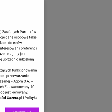
6
] Zaufanych Partnerów
woje dane osobowe takie
likach do celów
teresowań i preferencji
ażenie zgody jest
dę uprzednio udzieloną
yczących funkcjonowania
kach przetwarzanie
ązanej – Agora S.A. –
awień Zaawansowanych”
go jest kierowany.
ości Gazeta.pl
i
Polityka