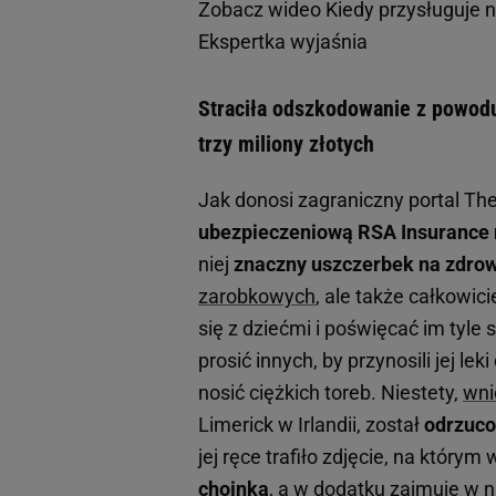
Zobacz wideo
Kiedy przysługuje 
Ekspertka wyjaśnia
Straciła odszkodowanie z powodu
trzy miliony złotych
Jak donosi zagraniczny portal Th
ubezpieczeniową RSA Insurance n
niej
znaczny uszczerbek na zdro
zarobkowych
, ale także całkowic
się z dziećmi i poświęcać im tyle
prosić innych, by przynosili jej l
nosić ciężkich toreb. Niestety,
wni
Limerick w Irlandii, został
odrzuco
jej ręce trafiło zdjęcie, na którym 
choinką
, a w dodatku zajmuje w 