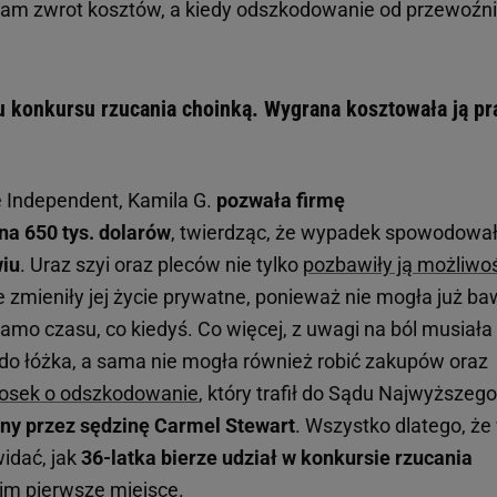
nam zwrot kosztów, a kiedy odszkodowanie od przewoźn
 konkursu rzucania choinką. Wygrana kosztowała ją pr
e Independent, Kamila G.
pozwała firmę
a 650 tys. dolarów
, twierdząc, że wypadek spowodował
wiu
. Uraz szyi oraz pleców nie tylko
pozbawiły ją możliwo
ie zmieniły jej życie prywatne, ponieważ nie mogła już ba
 samo czasu, co kiedyś. Co więcej, z uwagi na ból musiała
eki do łóżka, a sama nie mogła również robić zakupów oraz
osek o odszkodowanie
, który trafił do Sądu Najwyższeg
ny przez sędzinę Carmel Stewart
. Wszystko dlatego, że
widać, jak
36-latka bierze udział w konkursie rzucania
nim pierwsze miejsce.