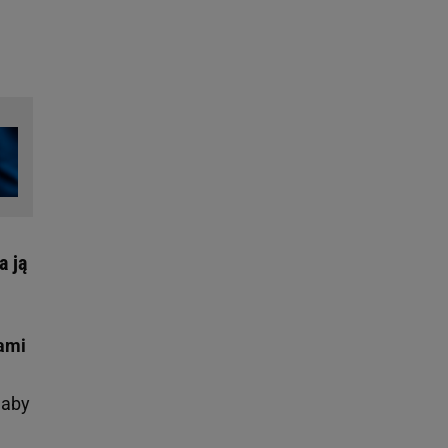
a ją
ami
 aby