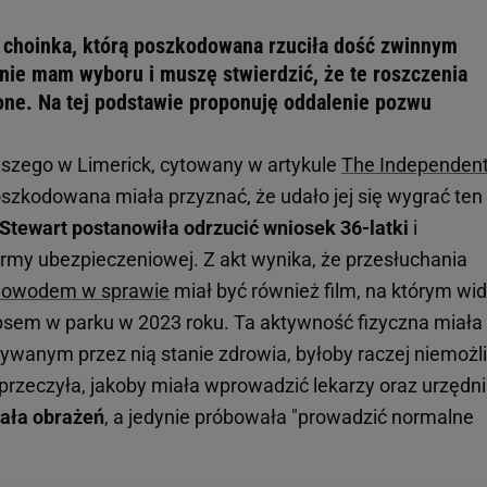
a choinka, którą poszkodowana rzuciła dość zwinnym
nie mam wyboru i muszę stwierdzić, że te roszczenia
one. Na tej podstawie proponuję oddalenie pozwu
ższego w Limerick, cytowany w artykule
The Independen
oszkodowana miała przyznać, że udało jej się wygrać ten
Stewart postanowiła odrzucić wniosek 36-latki
i
irmy ubezpieczeniowej. Z akt wynika, że przesłuchania
owodem w sprawie
miał być również film, na którym wid
 psem w parku w 2023 roku. Ta aktywność fizyczna miała
sywanym przez nią stanie zdrowia, byłoby raczej niemożl
rzeczyła, jakoby miała wprowadzić lekarzy oraz urzędn
wała obrażeń
, a jedynie próbowała "prowadzić normalne