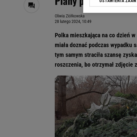
Plany pokrzyżował j
USTAWIENIA ZAA
Klikając „Akceptuję” wyra
Zaufanych Partnerów i A
Oliwia Ziółkowska
dotyczące plików cookie,
28 lutego 2024, 10:49
odnośnik „Ustawienia pr
plików cookie możliwa je
Polka mieszkająca na co dzień w 
My, nasi Zaufani Partne
miała doznać podczas wypadku sa
Użycie dokładnych danych
tym samym straciła szansę zyskan
Przechowywanie informacji
badnie odbiorców i uleps
roszczenia, bo otrzymał zdjęcie 