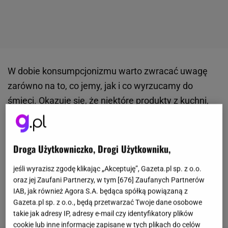
W dobie konsumpcjonizmu warto zwracać uwagę
zarówno na to, co jemy, jak i co wyrzucamy do
śmieci. Okazuje się, że niektóre produkty z kuchni,
które lądują w koszu, mogą nadać się do
przygotowania domowych nawozów, więc tym
samym nie zostaną zmarnowane. Mowa między
Droga Użytkowniczko, Drogi Użytkowniku,
innymi o spleśniałym chlebie. Jeśli zauważysz, że
jeśli wyrazisz zgodę klikając „Akceptuję”, Gazeta.pl sp. z o.o.
bochenek zaczyna się psuć, nie skazuj go na straty,
oraz jej Zaufani Partnerzy, w tym [
676
] Zaufanych Partnerów
lecz zaserwuj zamiokulkasowi.
Roślina
odwdzięczy
IAB, jak również Agora S.A. będąca spółką powiązaną z
Gazeta.pl sp. z o.o., będą przetwarzać Twoje dane osobowe
się pięknymi liśćmi.
takie jak adresy IP, adresy e-mail czy identyfikatory plików
cookie lub inne informacje zapisane w tych plikach do celów