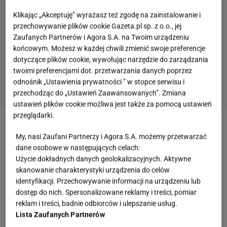
Klikając „Akceptuję” wyrażasz też zgodę na zainstalowanie i
przechowywanie plików cookie Gazeta.pl sp. z o.o., jej
Zaufanych Partnerów i Agora S.A. na Twoim urządzeniu
końcowym. Możesz w każdej chwili zmienić swoje preferencje
dotyczące plików cookie, wywołując narzędzie do zarządzania
twoimi preferencjami dot. przetwarzania danych poprzez
odnośnik „Ustawienia prywatności ” w stopce serwisu i
przechodząc do „Ustawień Zaawansowanych”. Zmiana
ustawień plików cookie możliwa jest także za pomocą ustawień
przeglądarki.
Zobacz wideo
Wiosna w lutym? Kwitną kwiaty,
My, nasi Zaufani Partnerzy i Agora S.A. możemy przetwarzać
pszczoły budzą się do życia, a na termometrach 15
dane osobowe w następujących celach:
Użycie dokładnych danych geolokalizacyjnych. Aktywne
stopni!
skanowanie charakterystyki urządzenia do celów
identyfikacji. Przechowywanie informacji na urządzeniu lub
Ziemia do zamiokulkasa i inne zasady pielęgnacji.
dostęp do nich. Spersonalizowane reklamy i treści, pomiar
reklam i treści, badnie odbiorców i ulepszanie usług.
Odpowiednia uprawa to klucz do sukcesu
Lista Zaufanych Partnerów