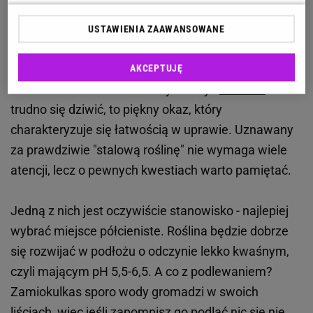
Zamiokulkas w ostatnich latach przeżył prawdziwy
renesans
, ponieważ powrócił do łask ogrodników.
USTAWIENIA ZAAWANSOWANE
Niegdyś najczęściej można było spotkać go w
biurach i na szkolnych korytarzach, a dziś ma go w
AKCEPTUJĘ
swoim domu niemalże każdy fanatyk
kwiatów
. I
trudno się dziwić, to piękny okaz, który
charakteryzuje się łatwością w uprawie. Uznawany
za prawdziwie "stalową roślinę" nie wymaga wiele
atencji, lecz o pewnych kwestiach warto pamiętać.
Jedną z nich jest oczywiście stanowisko - najlepiej
wybrać miejsce półcieniste. Roślina będzie dobrze
się rozwijać w podłożu o odczynie lekko kwaśnym,
czyli mającym pH 5,5-6,5. A co z podlewaniem?
Zamiokulkas sporo wody gromadzi w swoich
liściach, więc jeśli zapomnisz go podlać nic się nie