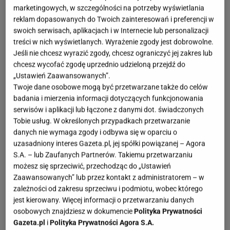
marketingowych, w szczególności na potrzeby wyświetlania
reklam dopasowanych do Twoich zainteresowań i preferencji w
swoich serwisach, aplikacjach i w Internecie lub personalizacji
treści w nich wyświetlanych. Wyrażenie zgody jest dobrowolne.
Jeśli nie chcesz wyrazić zgody, chcesz ograniczyć jej zakres lub
chcesz wycofać zgodę uprzednio udzieloną przejdź do
„Ustawień Zaawansowanych”.
Twoje dane osobowe mogą być przetwarzane także do celów
badania i mierzenia informacji dotyczących funkcjonowania
serwisów i aplikacji lub łączone z danymi dot. świadczonych
Tobie usług. W określonych przypadkach przetwarzanie
danych nie wymaga zgody i odbywa się w oparciu o
uzasadniony interes Gazeta.pl, jej spółki powiązanej – Agora
S.A. – lub Zaufanych Partnerów. Takiemu przetwarzaniu
możesz się sprzeciwić, przechodząc do „Ustawień
Zaawansowanych” lub przez kontakt z administratorem – w
zależności od zakresu sprzeciwu i podmiotu, wobec którego
jest kierowany. Więcej informacji o przetwarzaniu danych
osobowych znajdziesz w dokumencie
Polityka Prywatności
Gazeta.pl
i
Polityka Prywatności Agora S.A.