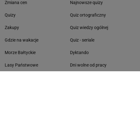
Zmiana cen
Najnowsze quizy
Quizy
Quiz ortograficzny
Zakupy
Quiz wiedzy ogólnej
Gdzie na wakacje
Quiz - seriale
Morze Bałtyckie
Dyktando
Lasy Państwowe
Dni wolne od pracy
Życzenia
Kolęda 2026
Pomysł na obiad
Segregacja odpadów
ŻYCIE I STYL
CZAS WOLNY
Stylizacje gwiazd
Atrakcje turystyczne
Życie gwiazd
Ciekawe miejsca
Fryzury gwiazd
Urlop w Polsce