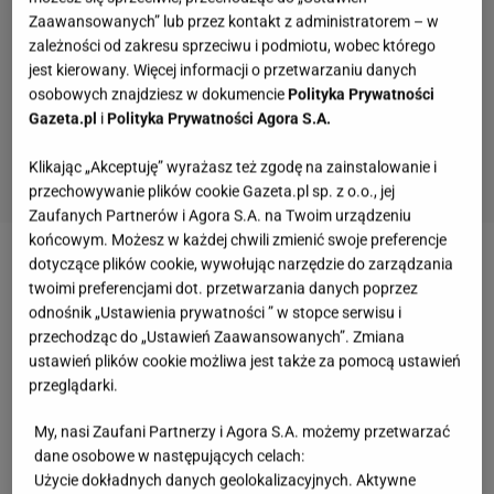
Zaawansowanych” lub przez kontakt z administratorem – w
zależności od zakresu sprzeciwu i podmiotu, wobec którego
jest kierowany. Więcej informacji o przetwarzaniu danych
osobowych znajdziesz w dokumencie
Polityka Prywatności
Gazeta.pl
i
Polityka Prywatności Agora S.A.
Klikając „Akceptuję” wyrażasz też zgodę na zainstalowanie i
przechowywanie plików cookie Gazeta.pl sp. z o.o., jej
Zaufanych Partnerów i Agora S.A. na Twoim urządzeniu
końcowym. Możesz w każdej chwili zmienić swoje preferencje
dotyczące plików cookie, wywołując narzędzie do zarządzania
Zobacz wideo
Diamenty padły łupem Gruzinów.
twoimi preferencjami dot. przetwarzania danych poprzez
Sprawcy zostali zatrzymani
odnośnik „Ustawienia prywatności ” w stopce serwisu i
przechodząc do „Ustawień Zaawansowanych”. Zmiana
ustawień plików cookie możliwa jest także za pomocą ustawień
Największy diament świata: Cullinan i jego
przeglądarki.
niezwykła historia do dziś budzą emocje
My, nasi Zaufani Partnerzy i Agora S.A. możemy przetwarzać
dane osobowe w następujących celach:
Bezkonkurencyjnie największym kiedykolwiek
Użycie dokładnych danych geolokalizacyjnych. Aktywne
wydobytym diamentem na świecie jest słynny