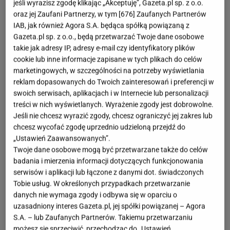
jeśli wyrazisz zgodę klikając „Akceptuję”, Gazeta.pl sp. z o.o.
oraz jej Zaufani Partnerzy, w tym [
676
] Zaufanych Partnerów
IAB, jak również Agora S.A. będąca spółką powiązaną z
Gazeta.pl sp. z o.o., będą przetwarzać Twoje dane osobowe
takie jak adresy IP, adresy e-mail czy identyfikatory plików
cookie lub inne informacje zapisane w tych plikach do celów
marketingowych, w szczególności na potrzeby wyświetlania
reklam dopasowanych do Twoich zainteresowań i preferencji w
swoich serwisach, aplikacjach i w Internecie lub personalizacji
treści w nich wyświetlanych. Wyrażenie zgody jest dobrowolne.
Jeśli nie chcesz wyrazić zgody, chcesz ograniczyć jej zakres lub
chcesz wycofać zgodę uprzednio udzieloną przejdź do
„Ustawień Zaawansowanych”.
Twoje dane osobowe mogą być przetwarzane także do celów
badania i mierzenia informacji dotyczących funkcjonowania
serwisów i aplikacji lub łączone z danymi dot. świadczonych
Tobie usług. W określonych przypadkach przetwarzanie
danych nie wymaga zgody i odbywa się w oparciu o
uzasadniony interes Gazeta.pl, jej spółki powiązanej – Agora
S.A. – lub Zaufanych Partnerów. Takiemu przetwarzaniu
możesz się sprzeciwić, przechodząc do „Ustawień