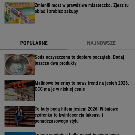
Zmienili most w prawdziwe miasteczko. Zjesz tu
obiad i zrobisz zakupy
POPULARNE
NAJNOWSZE
Soda oczyszczona to dopiero początek. Dodaj
jeszcze dwa produkty
Malinowe baleriny to nowy trend na jesień 2026.
CCC ma je w niskiej cenie
Te buty będą hitem jesieni 2026! Wiśniowe
czółenka to kwintesencja luksusu i
ponadczasowego stylu
Lniane spodnie z Lidla nawet jesienią będą