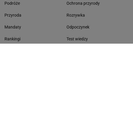
Podróże
Ochrona przyrody
Przyroda
Rozrywka
Mandaty
Odpoczynek
Rankingi
Test wiedzy
Zmiana cen
Najnowsze quizy
Quizy
Quiz ortograficzny
Zakupy
Quiz wiedzy ogólnej
Gdzie na wakacje
Quiz - seriale
Morze Bałtyckie
Dyktando
Lasy Państwowe
Dni wolne od pracy
Życzenia
Kolęda 2026