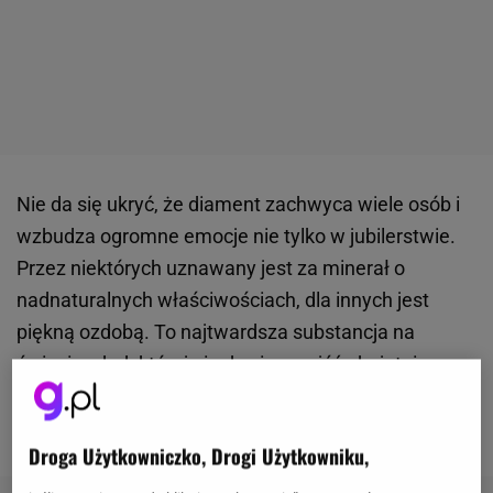
Nie da się ukryć, że diament zachwyca wiele osób i
wzbudza ogromne emocje nie tylko w jubilerstwie.
Przez niektórych uznawany jest za minerał o
nadnaturalnych właściwościach, dla innych jest
piękną ozdobą. To najtwardsza substancja na
świecie, obok której nie da się przejść obojętnie.
Zwłaszcza gdy uda się wydobyć naprawdę ogromne
okazy. Oto ranking
największych diamentów świata
.
Droga Użytkowniczko, Drogi Użytkowniku,