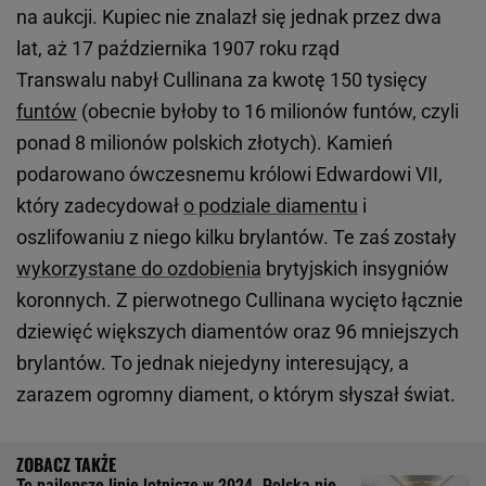
na aukcji. Kupiec nie znalazł się jednak przez dwa
lat, aż 17 października 1907 roku rząd
Transwalu nabył Cullinana za kwotę 150 tysięcy
funtów
(obecnie byłoby to 16 milionów funtów, czyli
ponad 8 milionów polskich złotych). Kamień
podarowano ówczesnemu królowi Edwardowi VII,
który zadecydował
o podziale diamentu
i
oszlifowaniu z niego kilku brylantów. Te zaś zostały
wykorzystane do ozdobienia
brytyjskich insygniów
koronnych. Z pierwotnego Cullinana wycięto łącznie
dziewięć większych diamentów oraz 96 mniejszych
brylantów. To jednak niejedyny interesujący, a
zarazem ogromny diament, o którym słyszał świat.
To najlepsze linie lotnicze w 2024. Polska nie