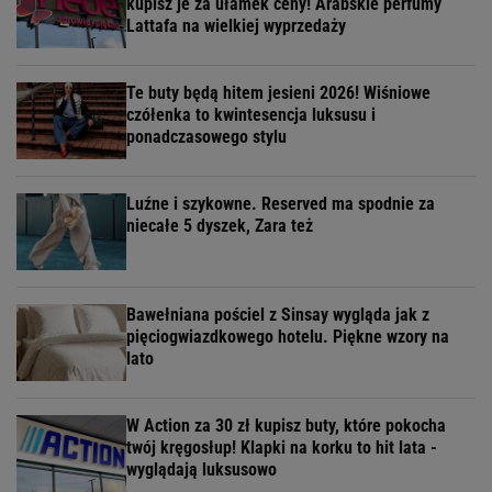
kupisz je za ułamek ceny! Arabskie perfumy
Lattafa na wielkiej wyprzedaży
Te buty będą hitem jesieni 2026! Wiśniowe
czółenka to kwintesencja luksusu i
ponadczasowego stylu
Luźne i szykowne. Reserved ma spodnie za
niecałe 5 dyszek, Zara też
Bawełniana pościel z Sinsay wygląda jak z
pięciogwiazdkowego hotelu. Piękne wzory na
lato
W Action za 30 zł kupisz buty, które pokocha
twój kręgosłup! Klapki na korku to hit lata -
wyglądają luksusowo