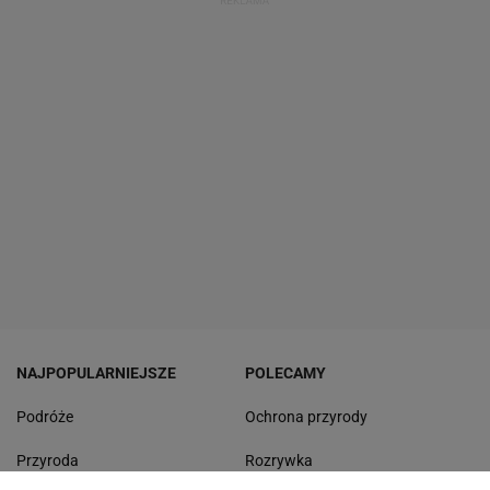
NAJPOPULARNIEJSZE
POLECAMY
Podróże
Ochrona przyrody
Przyroda
Rozrywka