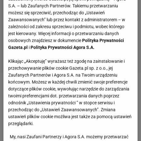
S.A. – lub Zaufanych Partnerów. Takiemu przetwarzaniu
możesz się sprzeciwić, przechodząc do „Ustawień
Zaawansowanych” lub przez kontakt z administratorem – w
zależności od zakresu sprzeciwu i podmiotu, wobec którego
jest kierowany. Więcej informacji o przetwarzaniu danych
osobowych znajdziesz w dokumencie
Polityka Prywatności
Gazeta.pl
i
Polityka Prywatności Agora S.A.
Klikając „Akceptuję” wyrażasz też zgodę na zainstalowanie i
przechowywanie plików cookie Gazeta.pl sp. z o.o., jej
Zaufanych Partnerów i Agora S.A. na Twoim urządzeniu
końcowym. Możesz w każdej chwili zmienić swoje preferencje
Zobacz wideo
Makijaż w stylu Magdy Mołek
dotyczące plików cookie, wywołując narzędzie do zarządzania
twoimi preferencjami dot. przetwarzania danych poprzez
odnośnik „Ustawienia prywatności ” w stopce serwisu i
Polska: Powodzie nawiedziły ogromną część kraju.
przechodząc do „Ustawień Zaawansowanych”. Zmiana
Magda Mołek wspomina "wielką wodę" z 1997 roku
ustawień plików cookie możliwa jest także za pomocą ustawień
przeglądarki.
Ogromna część południowej Polski walczy z
My, nasi Zaufani Partnerzy i Agora S.A. możemy przetwarzać
powodziami. Nic dziwnego, że Polakom wydarzenia