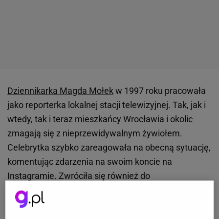
Dziennikarka Magda Mołek
w 1997 roku pracowała
jako reporterka lokalnej stacji telewizyjnej. Tak, jak i
wtedy, tak i teraz mieszkańcy Wrocławia i okolic
zmagają się z nieprzewidywalnym żywiołem.
Celebrytka szybko zareagowała na obecną sytuację,
komentując zdarzenia na swoim koncie na
Instagramie. Zwróciła się również do
poszkodowanych oraz podzieliła refleksją na temat
lekcji, którą wyniosła sprzed lat.