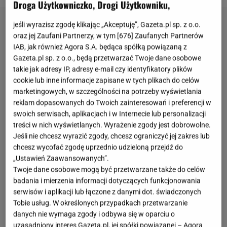
Droga Użytkowniczko, Drogi Użytkowniku,
jeśli wyrazisz zgodę klikając „Akceptuję”, Gazeta.pl sp. z o.o.
oraz jej Zaufani Partnerzy, w tym [
676
] Zaufanych Partnerów
IAB, jak również Agora S.A. będąca spółką powiązaną z
Gazeta.pl sp. z o.o., będą przetwarzać Twoje dane osobowe
takie jak adresy IP, adresy e-mail czy identyfikatory plików
cookie lub inne informacje zapisane w tych plikach do celów
marketingowych, w szczególności na potrzeby wyświetlania
reklam dopasowanych do Twoich zainteresowań i preferencji w
swoich serwisach, aplikacjach i w Internecie lub personalizacji
treści w nich wyświetlanych. Wyrażenie zgody jest dobrowolne.
Jeśli nie chcesz wyrazić zgody, chcesz ograniczyć jej zakres lub
chcesz wycofać zgodę uprzednio udzieloną przejdź do
„Ustawień Zaawansowanych”.
Twoje dane osobowe mogą być przetwarzane także do celów
badania i mierzenia informacji dotyczących funkcjonowania
serwisów i aplikacji lub łączone z danymi dot. świadczonych
Tobie usług. W określonych przypadkach przetwarzanie
danych nie wymaga zgody i odbywa się w oparciu o
uzasadniony interes Gazeta.pl, jej spółki powiązanej – Agora