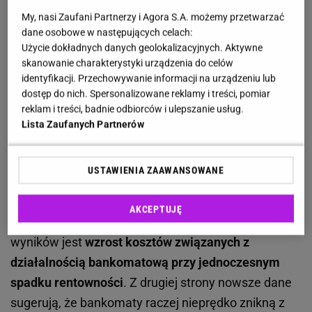
My, nasi Zaufani Partnerzy i Agora S.A. możemy przetwarzać
20 869 bankomatów
. Jest to zatem
spadek aż o
dane osobowe w następujących celach:
1200 urządzeń
w porównaniu do grudnia 2023 roku.
Użycie dokładnych danych geolokalizacyjnych. Aktywne
Ponadto spadła
liczba oraz wartość wypłat
i wpłat.
skanowanie charakterystyki urządzenia do celów
identyfikacji. Przechowywanie informacji na urządzeniu lub
W pierwszym kwartale odnotowano 114,5 mln
dostęp do nich. Spersonalizowane reklamy i treści, pomiar
wypłat o łącznej wartości 96,5 mld zł. Kwartał
reklam i treści, badnie odbiorców i ulepszanie usług.
wcześniej było to 122,3 miliony wypłat o
Lista Zaufanych Partnerów
wartości 101,5 mld zł. W przypadku depozytów w
pierwszych trzech miesiącach 2024 roku dokonano
USTAWIENIA ZAAWANSOWANE
24 miliony operacji o wartości 56,2 mld zł, a kwartał
wcześniej były to 27,3 miliony operacji o
AKCEPTUJĘ
wartości 65,7 mld zł. Główną przyczyną takich
wyników jest
wzrost kosztów związanych z
działalnością bankomatową przy jednoczesnym
spadku rentowności
. Z drugiej strony nowsze dane
sugerują, że bankomaty raczej nieprędko znikną z