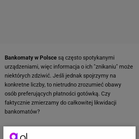
Bankomaty w Polsce
są często spotykanymi
urządzeniami, więc informacja o ich "znikaniu" może
niektórych zdziwić. Jeśli jednak spojrzymy na
konkretne liczby, to nietrudno zrozumieć obawy
osób preferujących płatności gotówką. Czy
faktycznie zmierzamy do całkowitej likwidacji
bankomatów?