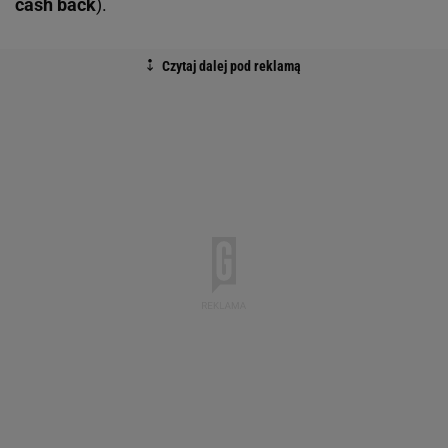
cash back
).