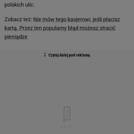
polskich ulic.
Zobacz też:
Nie mów tego kasjerowi, jeśli płacisz
kartą. Przez ten popularny błąd możesz stracić
pieniądze