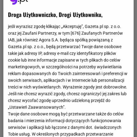
Droga Użytkowniczko, Drogi Użytkowniku,
jeśli wyrazisz zgodę klikając „Akceptuję”, Gazeta.pl sp. z o.o.
oraz jej Zaufani Partnerzy, w tym [
676
] Zaufanych Partnerów
IAB, jak również Agora S.A. będąca spółką powiązaną z
Gazeta.pl sp. z o.o., będą przetwarzać Twoje dane osobowe
takie jak adresy IP, adresy e-mail czy identyfikatory plików
cookie lub inne informacje zapisane w tych plikach do celów
marketingowych, w szczególności na potrzeby wyświetlania
reklam dopasowanych do Twoich zainteresowań i preferencji w
swoich serwisach, aplikacjach i w Internecie lub personalizacji
treści w nich wyświetlanych. Wyrażenie zgody jest dobrowolne.
Jeśli nie chcesz wyrazić zgody, chcesz ograniczyć jej zakres lub
chcesz wycofać zgodę uprzednio udzieloną przejdź do
„Ustawień Zaawansowanych”.
Twoje dane osobowe mogą być przetwarzane także do celów
badania i mierzenia informacji dotyczących funkcjonowania
serwisów i aplikacji lub łączone z danymi dot. świadczonych
Tobie usług. W określonych przypadkach przetwarzanie