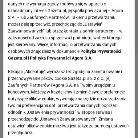
danych nie wymaga zgody i odbywa się w oparciu o
uzasadniony interes Gazeta.pl, jej spółki powiązanej – Agora
S.A. – lub Zaufanych Partnerów. Takiemu przetwarzaniu
możesz się sprzeciwić, przechodząc do „Ustawień
Zaawansowanych” lub przez kontakt z administratorem – w
zależności od zakresu sprzeciwu i podmiotu, wobec którego
jest kierowany. Więcej informacji o przetwarzaniu danych
osobowych znajdziesz w dokumencie
Polityka Prywatności
Gazeta.pl
i
Polityka Prywatności Agora S.A.
Zobacz wideo
Wypłata w bankomacie w Chorwacji?
Klikając „Akceptuję” wyrażasz też zgodę na zainstalowanie i
Lepiej unikać, prowizja jest wysoka
przechowywanie plików cookie Gazeta.pl sp. z o.o., jej
Zaufanych Partnerów i Agora S.A. na Twoim urządzeniu
końcowym. Możesz w każdej chwili zmienić swoje preferencje
Czy bankomaty znikną? Liczba bankomatów w
dotyczące plików cookie, wywołując narzędzie do zarządzania
Polsce może niepokoić niektóre osoby
twoimi preferencjami dot. przetwarzania danych poprzez
odnośnik „Ustawienia prywatności ” w stopce serwisu i
przechodząc do „Ustawień Zaawansowanych”. Zmiana
Jak podaje portal Bankier.pl, powołując się na dane
ustawień plików cookie możliwa jest także za pomocą ustawień
opublikowane przez
Narodowy Bank Polski
przeglądarki.
(NBP)
, na koniec marca 2024 roku na rynku działało