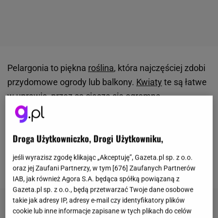
Pelargonia to piękna
roślina
, która najczęściej zdobi
przydomowe ogrody lub balkony.
Kwiaty
te są łatwe
w uprawie, przez co cieszą się ogromną
popularnością od lat. Jeśli jednak nie możesz już
doczekać się maja, czyli terminu, w którym
Droga Użytkowniczko, Drogi Użytkowniku,
najczęściej sadzi się owe rośliny, sięgnij po odmiany,
które mogą być hodowane w domu i zakwitną o
jeśli wyrazisz zgodę klikając „Akceptuję”, Gazeta.pl sp. z o.o.
wiele wcześniej.
oraz jej Zaufani Partnerzy, w tym [
676
] Zaufanych Partnerów
IAB, jak również Agora S.A. będąca spółką powiązaną z
Gazeta.pl sp. z o.o., będą przetwarzać Twoje dane osobowe
takie jak adresy IP, adresy e-mail czy identyfikatory plików
cookie lub inne informacje zapisane w tych plikach do celów