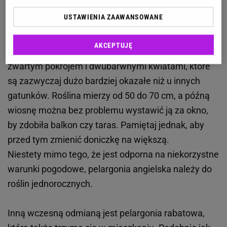
majem, a gdy temperatura za oknem będzie już
USTAWIENIA ZAAWANSOWANE
odpowiednia, wystarczy wystawić je na balkon lub
do ogrodu. Jedną ze wczesnych odmian jest między
AKCEPTUJĘ
innymi pelargonia angielska. Charakteryzuje się
zwartym pokrojem i dwubarwnymi kwiatami, które
są zazwyczaj dużo bardziej okazałe niż u innych
gatunków. Roślina mierzy od 50 do 70 cm, a późną
wiosnę można bez problemu wystawić ją za okno,
by zdobiła balkon czy taras. Pamiętaj jednak, aby
przed tym zmienić doniczkę na większą.
Niestety mimo tego, że jest odporna na niekorzystne
warunki pogodowe, pelargonia angielska należy do
roślin jednorocznych.
Inną wczesną odmianą jest pelargonia rabatowa,