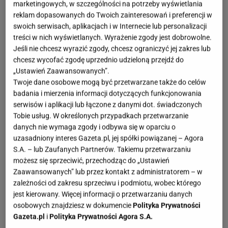
marketingowych, w szczególności na potrzeby wyświetlania
reklam dopasowanych do Twoich zainteresowań i preferencji w
swoich serwisach, aplikacjach i w Internecie lub personalizacji
treści w nich wyświetlanych. Wyrażenie zgody jest dobrowolne.
Jeśli nie chcesz wyrazić zgody, chcesz ograniczyć jej zakres lub
chcesz wycofać zgodę uprzednio udzieloną przejdź do
„Ustawień Zaawansowanych”.
Twoje dane osobowe mogą być przetwarzane także do celów
badania i mierzenia informacji dotyczących funkcjonowania
serwisów i aplikacji lub łączone z danymi dot. świadczonych
Tobie usług. W określonych przypadkach przetwarzanie
danych nie wymaga zgody i odbywa się w oparciu o
uzasadniony interes Gazeta.pl, jej spółki powiązanej – Agora
S.A. – lub Zaufanych Partnerów. Takiemu przetwarzaniu
możesz się sprzeciwić, przechodząc do „Ustawień
Zaawansowanych” lub przez kontakt z administratorem – w
zależności od zakresu sprzeciwu i podmiotu, wobec którego
jest kierowany. Więcej informacji o przetwarzaniu danych
osobowych znajdziesz w dokumencie
Polityka Prywatności
Gazeta.pl
i
Polityka Prywatności Agora S.A.