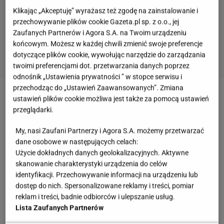
Klikając „Akceptuję” wyrażasz też zgodę na zainstalowanie i
przechowywanie plików cookie Gazeta.pl sp. z o.o., jej
Zaufanych Partnerów i Agora S.A. na Twoim urządzeniu
końcowym. Możesz w każdej chwili zmienić swoje preferencje
dotyczące plików cookie, wywołując narzędzie do zarządzania
twoimi preferencjami dot. przetwarzania danych poprzez
odnośnik „Ustawienia prywatności ” w stopce serwisu i
przechodząc do „Ustawień Zaawansowanych”. Zmiana
ustawień plików cookie możliwa jest także za pomocą ustawień
Zobacz wideo
Jak dbać o pelargonie? Przepisy na
przeglądarki.
domowe nawozy
My, nasi Zaufani Partnerzy i Agora S.A. możemy przetwarzać
dane osobowe w następujących celach:
Wczesne pelargonie zyskują na popularności.
Użycie dokładnych danych geolokalizacyjnych. Aktywne
Kwiaty pięknie zdobią domowy parapet przed
skanowanie charakterystyki urządzenia do celów
identyfikacji. Przechowywanie informacji na urządzeniu lub
sezonem
dostęp do nich. Spersonalizowane reklamy i treści, pomiar
reklam i treści, badnie odbiorców i ulepszanie usług.
Wczesne pelargonie to kwiaty, które mogą bez
Lista Zaufanych Partnerów
problemu zacząć kwitnąć w domu jeszcze przed