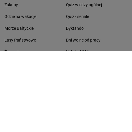
Zakupy
Quiz wiedzy ogólnej
Gdzie na wakacje
Quiz - seriale
Morze Bałtyckie
Dyktando
Lasy Państwowe
Dni wolne od pracy
Życzenia
Kolęda 2026
Pomysł na obiad
Segregacja odpadów
ŻYCIE I STYL
CZAS WOLNY
Stylizacje gwiazd
Atrakcje turystyczne
Życie gwiazd
Ciekawe miejsca
Fryzury gwiazd
Urlop w Polsce
Modne paznokcie
Urlop za granicą