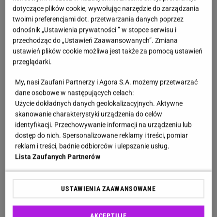
dotyczące plików cookie, wywołując narzędzie do zarządzania
Tym razem o darmowe bilety na
podróże
po Europie
twoimi preferencjami dot. przetwarzania danych poprzez
mogą ubiegać się osoby urodzone pomiędzy
1 lipca
odnośnik „Ustawienia prywatności ” w stopce serwisu i
przechodząc do „Ustawień Zaawansowanych”. Zmiana
2006 roku a 30 czerwca 2007 roku
. Ponadto
ustawień plików cookie możliwa jest także za pomocą ustawień
kandydaci muszą posiadać obywatelstwo lub prawo
przeglądarki.
do pobytu:
My, nasi Zaufani Partnerzy i Agora S.A. możemy przetwarzać
w jednym z 27 państw członkowskich Unii
dane osobowe w następujących celach:
Użycie dokładnych danych geolokalizacyjnych. Aktywne
Europejskiej,
skanowanie charakterystyki urządzenia do celów
identyfikacji. Przechowywanie informacji na urządzeniu lub
w jednym z 27 państw członkowskich Unii
dostęp do nich. Spersonalizowane reklamy i treści, pomiar
Europejskiej oraz miejsce zamieszkania w
reklam i treści, badnie odbiorców i ulepszanie usług.
jednym z krajów i terytoriów zamorskich
Lista Zaufanych Partnerów
stowarzyszonych z Unią Europejską lub w
państwie trzecim stowarzyszonym z programem
USTAWIENIA ZAAWANSOWANE
Erasmus Plus.
AKCEPTUJĘ