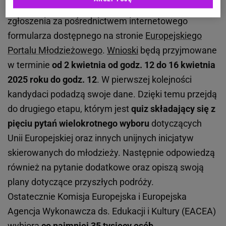
Osoby zainteresowane powinny przesłać swoje
zgłoszenia za pośrednictwem internetowego
formularza dostępnego na stronie
Europejskiego
Portalu Młodzieżowego
.
Wnioski
będą przyjmowane
w terminie
od 2 kwietnia od godz. 12 do 16 kwietnia
2025 roku do godz. 12
. W pierwszej kolejności
kandydaci podadzą swoje dane. Dzięki temu przejdą
do drugiego etapu, którym jest
quiz składający się z
pięciu pytań wielokrotnego wyboru
dotyczących
Unii Europejskiej oraz innych unijnych inicjatyw
skierowanych do młodzieży. Następnie odpowiedzą
również na pytanie dodatkowe oraz opiszą swoją
plany dotyczące przyszłych podróży.
Ostatecznie Komisja Europejska i Europejska
Agencja Wykonawcza ds. Edukacji i Kultury (EACEA)
wybiorą
co najmniej 35 tysięcy osób