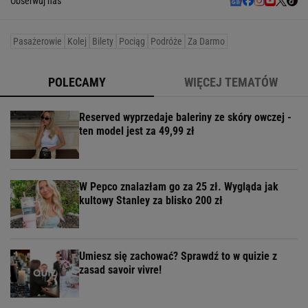
Obserwuj nas
Pasażerowie
Kolej
Bilety
Pociąg
Podróże
Za Darmo
POLECAMY
WIĘCEJ TEMATÓW
Reserved wyprzedaje baleriny ze skóry owczej -
ten model jest za 49,99 zł
W Pepco znalazłam go za 25 zł. Wygląda jak
kultowy Stanley za blisko 200 zł
Umiesz się zachować? Sprawdź to w quizie z
zasad savoir vivre!