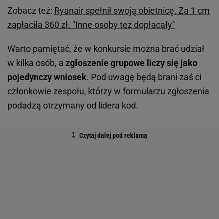
Zobacz też:
Ryanair spełnił swoją obietnicę. Za 1 cm
zapłaciła 360 zł. "Inne osoby też dopłacały"
Warto pamiętać, że w konkursie można brać udział
w kilka osób, a
zgłoszenie grupowe liczy się jako
pojedynczy wniosek
. Pod uwagę będą brani zaś ci
członkowie zespołu, którzy w formularzu zgłoszenia
podadzą otrzymany od lidera kod.