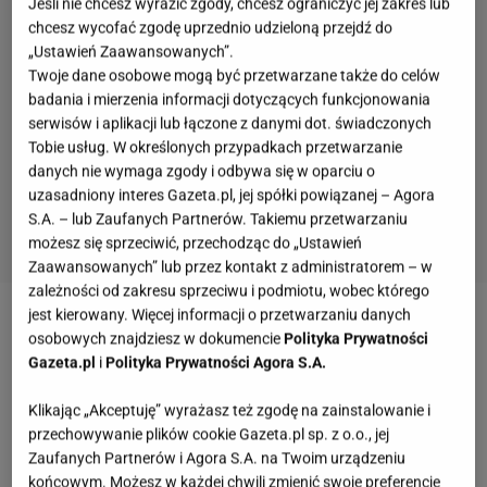
Jeśli nie chcesz wyrazić zgody, chcesz ograniczyć jej zakres lub
chcesz wycofać zgodę uprzednio udzieloną przejdź do
„Ustawień Zaawansowanych”.
Twoje dane osobowe mogą być przetwarzane także do celów
badania i mierzenia informacji dotyczących funkcjonowania
serwisów i aplikacji lub łączone z danymi dot. świadczonych
Tobie usług. W określonych przypadkach przetwarzanie
danych nie wymaga zgody i odbywa się w oparciu o
uzasadniony interes Gazeta.pl, jej spółki powiązanej – Agora
S.A. – lub Zaufanych Partnerów. Takiemu przetwarzaniu
możesz się sprzeciwić, przechodząc do „Ustawień
Zaawansowanych” lub przez kontakt z administratorem – w
zależności od zakresu sprzeciwu i podmiotu, wobec którego
jest kierowany. Więcej informacji o przetwarzaniu danych
Zobacz wideo
Karnowski: PKP CARGO jest teraz o 90
osobowych znajdziesz w dokumencie
Polityka Prywatności
proc. mniej warte niż w grudniu 2015 r.
Gazeta.pl
i
Polityka Prywatności Agora S.A.
Klikając „Akceptuję” wyrażasz też zgodę na zainstalowanie i
Darmowe bilety na pociąg. Można bezpłatnie
przechowywanie plików cookie Gazeta.pl sp. z o.o., jej
Zaufanych Partnerów i Agora S.A. na Twoim urządzeniu
podróżować po Europie przez 30 dni
końcowym. Możesz w każdej chwili zmienić swoje preferencje