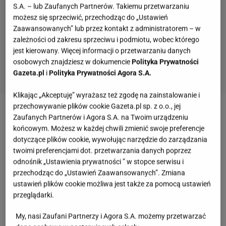
S.A. – lub Zaufanych Partnerów. Takiemu przetwarzaniu
możesz się sprzeciwić, przechodząc do „Ustawień
Zaawansowanych” lub przez kontakt z administratorem – w
zależności od zakresu sprzeciwu i podmiotu, wobec którego
jest kierowany. Więcej informacji o przetwarzaniu danych
osobowych znajdziesz w dokumencie
Polityka Prywatności
Gazeta.pl
i
Polityka Prywatności Agora S.A.
Klikając „Akceptuję” wyrażasz też zgodę na zainstalowanie i
przechowywanie plików cookie Gazeta.pl sp. z o.o., jej
Zobacz wideo
Co zmieni w naszym życiu rozwój
Zaufanych Partnerów i Agora S.A. na Twoim urządzeniu
końcowym. Możesz w każdej chwili zmienić swoje preferencje
polskiego AI?
dotyczące plików cookie, wywołując narzędzie do zarządzania
twoimi preferencjami dot. przetwarzania danych poprzez
AI ma identyfikować potencjalnych samobójców w
odnośnik „Ustawienia prywatności ” w stopce serwisu i
przechodząc do „Ustawień Zaawansowanych”. Zmiana
metrze. System testuje montrealski transport
ustawień plików cookie możliwa jest także za pomocą ustawień
publiczny
przeglądarki.
My, nasi Zaufani Partnerzy i Agora S.A. możemy przetwarzać
Jak donoszą zagraniczne media, w Montrealu trwa