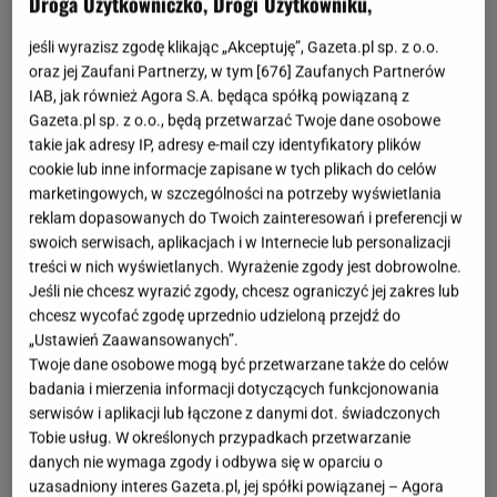
Droga Użytkowniczko, Drogi Użytkowniku,
jeśli wyrazisz zgodę klikając „Akceptuję”, Gazeta.pl sp. z o.o.
oraz jej Zaufani Partnerzy, w tym [
676
] Zaufanych Partnerów
IAB, jak również Agora S.A. będąca spółką powiązaną z
Gazeta.pl sp. z o.o., będą przetwarzać Twoje dane osobowe
takie jak adresy IP, adresy e-mail czy identyfikatory plików
cookie lub inne informacje zapisane w tych plikach do celów
marketingowych, w szczególności na potrzeby wyświetlania
reklam dopasowanych do Twoich zainteresowań i preferencji w
swoich serwisach, aplikacjach i w Internecie lub personalizacji
treści w nich wyświetlanych. Wyrażenie zgody jest dobrowolne.
Jeśli nie chcesz wyrazić zgody, chcesz ograniczyć jej zakres lub
chcesz wycofać zgodę uprzednio udzieloną przejdź do
„Ustawień Zaawansowanych”.
Twoje dane osobowe mogą być przetwarzane także do celów
badania i mierzenia informacji dotyczących funkcjonowania
serwisów i aplikacji lub łączone z danymi dot. świadczonych
Tobie usług. W określonych przypadkach przetwarzanie
danych nie wymaga zgody i odbywa się w oparciu o
uzasadniony interes Gazeta.pl, jej spółki powiązanej – Agora