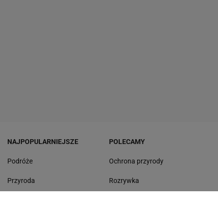
NAJPOPULARNIEJSZE
POLECAMY
Podróże
Ochrona przyrody
Przyroda
Rozrywka
Mandaty
Odpoczynek