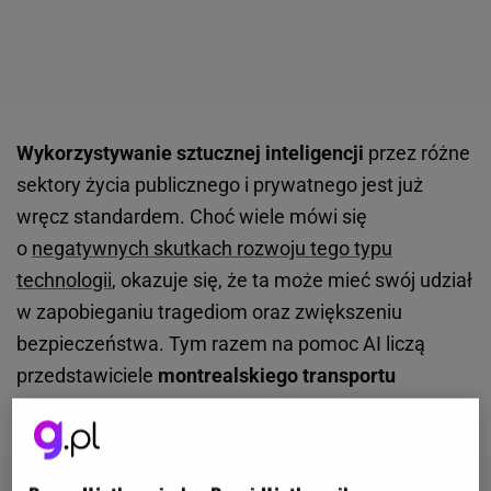
Wykorzystywanie sztucznej inteligencji
przez różne
sektory życia publicznego i prywatnego jest już
wręcz standardem. Choć wiele mówi się
o
negatywnych skutkach rozwoju tego typu
technologii
, okazuje się, że ta może mieć swój udział
w zapobieganiu tragediom oraz zwiększeniu
bezpieczeństwa. Tym razem na pomoc AI liczą
przedstawiciele
montrealskiego transportu
publicznego
.