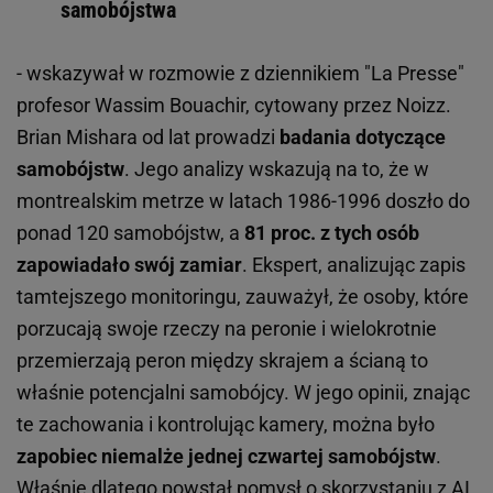
samobójstwa
- wskazywał w rozmowie z dziennikiem "La Presse"
profesor Wassim Bouachir, cytowany przez Noizz.
Brian Mishara od lat prowadzi
badania dotyczące
samobójstw
. Jego analizy wskazują na to, że w
montrealskim metrze w latach 1986-1996 doszło do
ponad 120 samobójstw, a
81 proc. z tych osób
zapowiadało swój zamiar
. Ekspert, analizując zapis
tamtejszego monitoringu, zauważył, że osoby, które
porzucają swoje rzeczy na peronie i wielokrotnie
przemierzają peron między skrajem a ścianą to
właśnie potencjalni samobójcy. W jego opinii, znając
te zachowania i kontrolując kamery, można było
zapobiec niemalże jednej czwartej samobójstw
.
Właśnie dlatego powstał pomysł o skorzystaniu z AI.