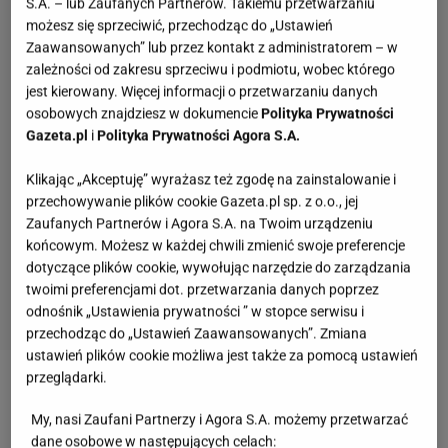
S.A. – lub Zaufanych Partnerów. Takiemu przetwarzaniu
możesz się sprzeciwić, przechodząc do „Ustawień
Zaawansowanych” lub przez kontakt z administratorem – w
zależności od zakresu sprzeciwu i podmiotu, wobec którego
jest kierowany. Więcej informacji o przetwarzaniu danych
osobowych znajdziesz w dokumencie
Polityka Prywatności
Gazeta.pl
i
Polityka Prywatności Agora S.A.
Klikając „Akceptuję” wyrażasz też zgodę na zainstalowanie i
przechowywanie plików cookie Gazeta.pl sp. z o.o., jej
Zaufanych Partnerów i Agora S.A. na Twoim urządzeniu
końcowym. Możesz w każdej chwili zmienić swoje preferencje
dotyczące plików cookie, wywołując narzędzie do zarządzania
twoimi preferencjami dot. przetwarzania danych poprzez
odnośnik „Ustawienia prywatności ” w stopce serwisu i
przechodząc do „Ustawień Zaawansowanych”. Zmiana
ustawień plików cookie możliwa jest także za pomocą ustawień
przeglądarki.
Zobacz wideo
Czy wąż może pokochać człowieka?
My, nasi Zaufani Partnerzy i Agora S.A. możemy przetwarzać
"Wie, że nie jesteśmy jedzeniem"
dane osobowe w następujących celach: