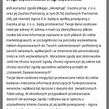
wymienionych miejsc lub innego nieużytku,
pełzające istoty mogą wejść na teren naszej posesji.
jeśli wyrazisz zgodę klikając „Akceptuję”, Gazeta.pl sp. z o.o.
oraz jej Zaufani Partnerzy, w tym [
676
] Zaufanych Partnerów
Co w takiej sytuacji zrobić? Na pewno nie należy
IAB, jak również Agora S.A. będąca spółką powiązaną z
podejmować pochopnych decyzji.
Gazeta.pl sp. z o.o., będą przetwarzać Twoje dane osobowe
takie jak adresy IP, adresy e-mail czy identyfikatory plików
cookie lub inne informacje zapisane w tych plikach do celów
marketingowych, w szczególności na potrzeby wyświetlania
reklam dopasowanych do Twoich zainteresowań i preferencji w
swoich serwisach, aplikacjach i w Internecie lub personalizacji
treści w nich wyświetlanych. Wyrażenie zgody jest dobrowolne.
Jeśli nie chcesz wyrazić zgody, chcesz ograniczyć jej zakres lub
chcesz wycofać zgodę uprzednio udzieloną przejdź do
„Ustawień Zaawansowanych”.
Twoje dane osobowe mogą być przetwarzane także do celów
badania i mierzenia informacji dotyczących funkcjonowania
serwisów i aplikacji lub łączone z danymi dot. świadczonych
Tobie usług. W określonych przypadkach przetwarzanie
danych nie wymaga zgody i odbywa się w oparciu o
uzasadniony interes Gazeta.pl, jej spółki powiązanej – Agora