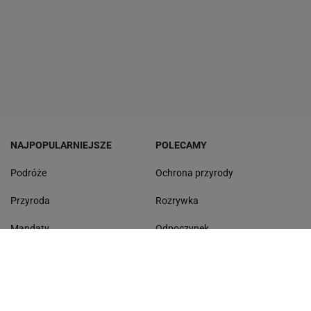
NAJPOPULARNIEJSZE
POLECAMY
Podróże
Ochrona przyrody
Przyroda
Rozrywka
Mandaty
Odpoczynek
Rankingi
Test wiedzy
Zmiana cen
Najnowsze quizy