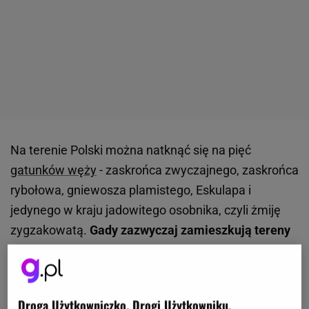
Na terenie Polski można natknąć się na pięć
gatunków węży
- zaskrońca zwyczajnego, zaskrońca
rybołowa, gniewosza plamistego, Eskulapa i
jedynego w kraju jadowitego osobnika, czyli żmiję
zygzakowatą.
Gady zazwyczaj zamieszkują tereny
oddalone od skupisk ludzkich np. w lasach, na
polanach, bagnach
. Niemniej jednak czasami, jeśli
dom znajduje się w pobliżu jednego z wcześniej
Droga Użytkowniczko, Drogi Użytkowniku,