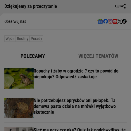
Dziękujemy za przeczytanie
Obserwuj nas
Węże
Rośliny
Porady
POLECAMY
WIĘCEJ TEMATÓW
Ropuchy i żaby w ogrodzie ? czy to powód do
niepokoju? Odpowiedź zaskakuje
Nie potrzebujesz oprysków ani pułapek. Ta
domowa pasta działa na mrówki wyjątkowo
skutecznie
Sieć ma oczy czy oka? Quiz tak podchwytliwy, że