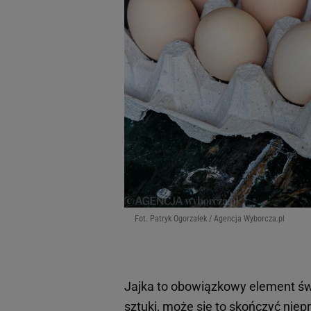
Fot. Patryk Ogorzałek / Agencja Wyborcza.pl
Jajka to obowiązkowy element św
sztuki, może się to skończyć nie