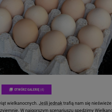
OTWÓRZ GALERIĘ
(4)
iąt wielkanocnych.
Jeśli jednak
trafią nam się nieświeże
przyjemnie. W najgorszym scenariuszu spędzimy Wielkan