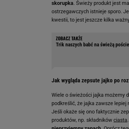
skorupka
. Świeży produkt jest m
ostrzegawczych istnieje sporo. J
kwestii, to jest jeszcze kilka wa
Trik naszych babć na świeżą pościel
Jak wygląda zepsute jajko po ro
Wiele o świeżości jajka możemy d
podkreślić, że jajka zawsze lepie
Jeśli okaże się ono faktycznie ze
produktów, np. składników
ciasta
nieprzyjemny zapach
. Oprócz te