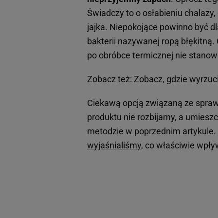
Świadczy to o osłabieniu chalazy,
jajka. Niepokojące powinno być d
bakterii nazywanej ropą błękitną
po obróbce termicznej nie stanow
Zobacz też:
Zobacz, gdzie wyrzuci
Ciekawą opcją związaną ze sprawd
produktu nie rozbijamy, a umiesz
metodzie
w poprzednim artykule
.
wyjaśnialiśmy
, co właściwie wpły