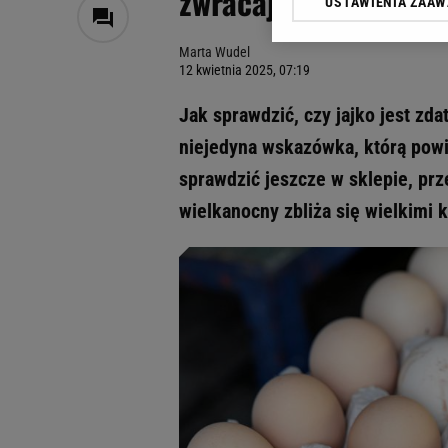
zwracają na to uwag
USTAWIENIA ZAA
Klikając „Akceptuję” wyra
Zaufanych Partnerów i A
Marta Wudel
dotyczące plików cookie,
12 kwietnia 2025, 07:19
odnośnik „Ustawienia pr
plików cookie możliwa je
Jak sprawdzić, czy jajko jest zd
My, nasi Zaufani Partne
niejedyna wskazówka, którą powi
Użycie dokładnych danych
sprawdzić jeszcze w sklepie, pr
Przechowywanie informacji
badnie odbiorców i uleps
wielkanocny zbliża się wielkimi 