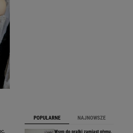
POPULARNE
NAJNOWSZE
oc,
Wsyp do pralki zamiast płynu.