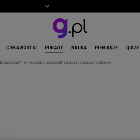
ZIECKO
MOTO
CIEKAWOSTKI
PORADY
NAUKA
PIENIĄDZE
QUIZY
 do spożycia? Te niepozorne szczegóły zdradzą je jeszcze w sklepie