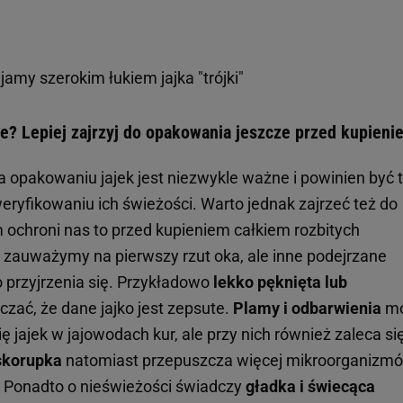
amy szerokim łukiem jajka "trójki"
że? Lepiej zajrzyj do opakowania jeszcze przed kupieni
 opakowaniu jajek jest niezwykle ważne i powinien być 
eryfikowaniu ich świeżości. Warto jednak zajrzeć też do
 ochroni nas to przed kupieniem całkiem rozbitych
 zauważymy na pierwszy rzut oka, ale inne podejrzane
przyjrzenia się. Przykładowo
lekko pęknięta lub
ać, że dane jajko jest zepsute.
Plamy i odbarwienia
m
 jajek w jajowodach kur, ale przy nich również zaleca si
skorupka
natomiast przepuszcza więcej mikroorganizmó
ć. Ponadto o nieświeżości świadczy
gładka i świecąca