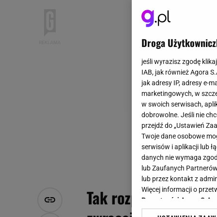
Droga Użytkownicz
jeśli wyrazisz zgodę klika
IAB, jak również Agora S
jak adresy IP, adresy e-m
marketingowych, w szcze
w swoich serwisach, aplik
dobrowolne. Jeśli nie ch
przejdź do „Ustawień Z
Twoje dane osobowe mogą
serwisów i aplikacji lub
danych nie wymaga zgody 
lub Zaufanych Partnerów
lub przez kontakt z admi
Więcej informacji o prz
Tak rozpoznasz nieśw
Prywatności Agora S.A.