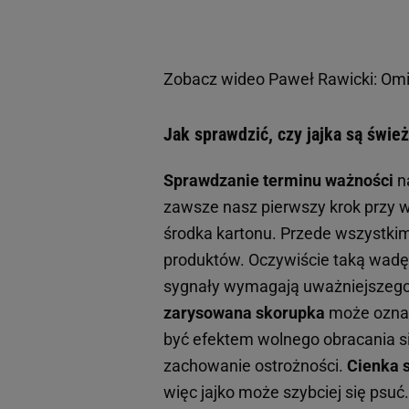
Zobacz wideo
Paweł Rawicki: Omij
Jak sprawdzić, czy jajka są świe
Sprawdzanie terminu ważności
na
zawsze nasz pierwszy krok przy w
środka kartonu. Przede wszystkim
produktów. Oczywiście taką wadę
sygnały wymagają uważniejszego 
zarysowana skorupka
może oznacz
być efektem wolnego obracania się
zachowanie ostrożności.
Cienka 
więc jajko może szybciej się psu