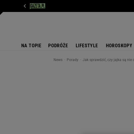
WIADOMOŚCI
NEXT
SPORT
PLOTEK
D
NA TOPIE
PODRÓŻE
LIFESTYLE
HOROSKOPY
News
Porady
Jak sprawdzić, czy jajka są nie