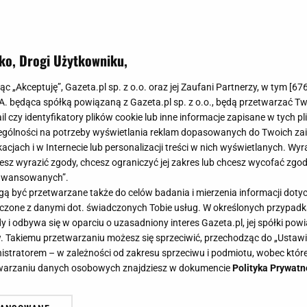
ko, Drogi Użytkowniku,
jąc „Akceptuję”, Gazeta.pl sp. z o.o. oraz jej Zaufani Partnerzy, w tym [
67
.A. będąca spółką powiązaną z Gazeta.pl sp. z o.o., będą przetwarzać T
ail czy identyfikatory plików cookie lub inne informacje zapisane w tych p
gólności na potrzeby wyświetlania reklam dopasowanych do Twoich zain
acjach i w Internecie lub personalizacji treści w nich wyświetlanych. Wyr
cesz wyrazić zgody, chcesz ograniczyć jej zakres lub chcesz wycofać zgo
aawansowanych”.
 być przetwarzane także do celów badania i mierzenia informacji dot
 łączone z danymi dot. świadczonych Tobie usług. W określonych przypad
i odbywa się w oparciu o uzasadniony interes Gazeta.pl, jej spółki powi
. Takiemu przetwarzaniu możesz się sprzeciwić, przechodząc do „Ust
nistratorem – w zależności od zakresu sprzeciwu i podmiotu, wobec które
etwarzaniu danych osobowych znajdziesz w dokumencie
Polityka Prywatn
ieże jajka jeszcze w sklepie. Zaws