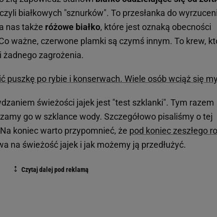
 czyli białkowych "sznurków". To przesłanka do wyrzucen
la nas także
różowe białko
, które jest oznaką obecności
. Co ważne, czerwone plamki są czymś innym. To krew, kt
i żadnego zagrożenia.
ć puszkę po rybie i konserwach. Wiele osób wciąż się my
zaniem świeżości jajek jest "test szklanki". Tym razem
czamy go w szklance wody. Szczegółowo pisaliśmy o tej
 Na koniec warto przypomnieć, że
pod koniec zeszłego r
wa na świeżość jajek i jak możemy ją przedłużyć.