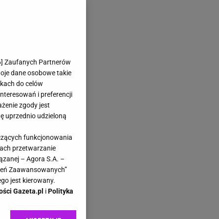
6
] Zaufanych Partnerów
woje dane osobowe takie
likach do celów
teresowań i preferencji
ażenie zgody jest
dę uprzednio udzieloną
yczących funkcjonowania
kach przetwarzanie
ązanej – Agora S.A. –
awień Zaawansowanych”
go jest kierowany.
ości Gazeta.pl
i
Polityka
ze