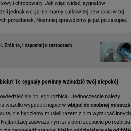
atowy i chropowaty. Jak więc widać, sygnałów
eżeli jednak wciąż nie mamy całkowitej pewności w tej
żnych przesłanek. Niemniej sprawdzimy je już po zakupie.
. Zrób to, i zapomnij o roztoczach
zbiciu? Te sygnały powinny wzbudzić twój niepokój
owiedzieć się po jego rozbiciu. Jednocześnie należy
j na wszelki wypadek najpierw
wbijać do osobnej miseczk
psute, nie będziemy musieli razem z nim wyrzucać innych
. Najbardziej zauważalnym znakiem zepsucia po rozbiciu 
go złą zapowiedź stanowi
białko oddzielające się od żółt