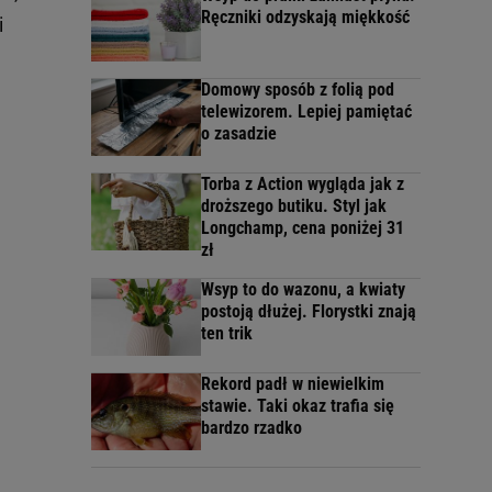
Ręczniki odzyskają miękkość
i
Domowy sposób z folią pod
telewizorem. Lepiej pamiętać
o zasadzie
Torba z Action wygląda jak z
droższego butiku. Styl jak
Longchamp, cena poniżej 31
zł
Wsyp to do wazonu, a kwiaty
postoją dłużej. Florystki znają
ten trik
Rekord padł w niewielkim
stawie. Taki okaz trafia się
bardzo rzadko