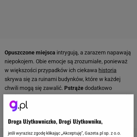
Opuszczone miejsca
intrygują, a zarazem napawają
niepokojem. Obie emocje są zrozumiałe, ponieważ
w większości przypadków ich ciekawa
historia
skrywa się za ruinami budynków, które w każdej
chwili mogą się zawalić.
Pstrąże
dodatkowo
wyróżnia się aurą tajemniczości, którą miejscowość
została owiana jeszcze w czasach, gdy tętniła
życiem. Z czym dokładnie było to związane?
Droga Użytkowniczko, Drogi Użytkowniku,
jeśli wyrazisz zgodę klikając „Akceptuję”, Gazeta.pl sp. z o.o.