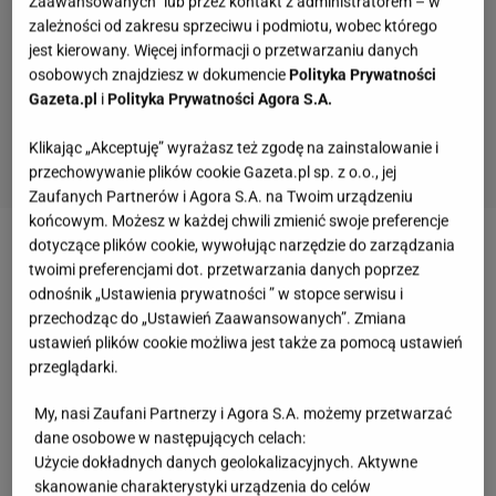
Zaawansowanych” lub przez kontakt z administratorem – w
zależności od zakresu sprzeciwu i podmiotu, wobec którego
jest kierowany. Więcej informacji o przetwarzaniu danych
osobowych znajdziesz w dokumencie
Polityka Prywatności
Gazeta.pl
i
Polityka Prywatności Agora S.A.
Klikając „Akceptuję” wyrażasz też zgodę na zainstalowanie i
przechowywanie plików cookie Gazeta.pl sp. z o.o., jej
Zaufanych Partnerów i Agora S.A. na Twoim urządzeniu
końcowym. Możesz w każdej chwili zmienić swoje preferencje
dotyczące plików cookie, wywołując narzędzie do zarządzania
Zobacz wideo
Polaku! W jakim mieście chciałbyś
twoimi preferencjami dot. przetwarzania danych poprzez
żyć?
odnośnik „Ustawienia prywatności ” w stopce serwisu i
przechodząc do „Ustawień Zaawansowanych”. Zmiana
ustawień plików cookie możliwa jest także za pomocą ustawień
Dlaczego Pstrąże jest opuszczone? Tajemnicza
przeglądarki.
historia miasta-widmo do dziś intryguje
My, nasi Zaufani Partnerzy i Agora S.A. możemy przetwarzać
dane osobowe w następujących celach:
Pstrąże
, znane również jako
Strachów
, to niewielka
Użycie dokładnych danych geolokalizacyjnych. Aktywne
wieś w województwie dolnośląskim
, w powiecie
skanowanie charakterystyki urządzenia do celów