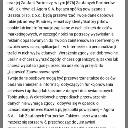
oraz jej Zaufani Partnerzy, w tym [
676
] Zaufanych Partnerów
IAB, jak również Agora S.A. będąca spółką powiązaną z
Gazeta.pl sp. z o.o., będą przetwarzać Twoje dane osobowe
takie jak adresy IP, adresy e-mail czy identyfikatory plików
cookie lub inne informacje zapisane w tych plikach do celów
marketingowych, w szczególności na potrzeby wyświetlania
reklam dopasowanych do Twoich zainteresowań i preferencji w
swoich serwisach, aplikacjach i w Internecie lub personalizacji
treści w nich wyświetlanych. Wyrażenie zgody jest dobrowolne.
Jeśli nie chcesz wyrazić zgody, chcesz ograniczyć jej zakres lub
chcesz wycofać zgodę uprzednio udzieloną przejdź do
„Ustawień Zaawansowanych”.
Twoje dane osobowe mogą być przetwarzane także do celów
badania i mierzenia informacji dotyczących funkcjonowania
serwisów i aplikacji lub łączone z danymi dot. świadczonych
Tobie usług. W określonych przypadkach przetwarzanie
danych nie wymaga zgody i odbywa się w oparciu o
uzasadniony interes Gazeta.pl, jej spółki powiązanej – Agora
S.A. – lub Zaufanych Partnerów. Takiemu przetwarzaniu
możesz się sprzeciwić, przechodząc do „Ustawień