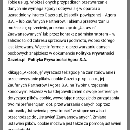
Tobie usług. W określonych przypadkach przetwarzanie
danych nie wymaga zgody i odbywa się w oparciu o
uzasadniony interes Gazeta.pl, jej spółki powiązanej – Agora
S.A. – lub Zaufanych Partnerów. Takiemu przetwarzaniu
możesz się sprzeciwić, przechodząc do „Ustawień
Zaawansowanych” lub przez kontakt z administratorem – w
zależności od zakresu sprzeciwu i podmiotu, wobec którego
jest kierowany. Więcej informacji o przetwarzaniu danych
osobowych znajdziesz w dokumencie
Polityka Prywatności
Gazeta.pl
i
Polityka Prywatności Agora S.A.
Zobacz wideo
Uliczni grajkowie na Krupówkach w
Klikając „Akceptuję” wyrażasz też zgodę na zainstalowanie i
przechowywanie plików cookie Gazeta.pl sp. z o.o., jej
Zakopanem
Zaufanych Partnerów i Agora S.A. na Twoim urządzeniu
końcowym. Możesz w każdej chwili zmienić swoje preferencje
Więcej podobnych artykułów przeczytasz na stronie
dotyczące plików cookie, wywołując narzędzie do zarządzania
twoimi preferencjami dot. przetwarzania danych poprzez
głównej
Gazeta.pl
odnośnik „Ustawienia prywatności ” w stopce serwisu i
przechodząc do „Ustawień Zaawansowanych”. Zmiana
Najdroższa restauracja w Zakopanem. Tak
ustawień plików cookie możliwa jest także za pomocą ustawień
wyglądają ceny w Kościelisku
przeglądarki.