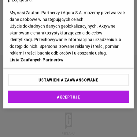
My, nasi Zaufani Partnerzy i Agora S.A. możemy przetwarzać
Tym razem tiktokerka wybrała się do
restauracji
dane osobowe w następujących celach:
Giewont w Kościelisku
. Lokal jest uznawany za
Użycie dokładnych danych geolokalizacyjnych. Aktywne
jeden z najlepszych w tym rejonie, ale za tym
idą
skanowanie charakterystyki urządzenia do celów
identyfikacji. Przechowywanie informacji na urządzeniu lub
także ceny
.
dostęp do nich. Spersonalizowane reklamy i treści, pomiar
reklam i treści, badnie odbiorców i ulepszanie usług.
Lista Zaufanych Partnerów
USTAWIENIA ZAAWANSOWANE
AKCEPTUJĘ