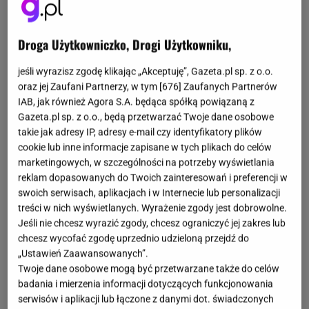
Droga Użytkowniczko, Drogi Użytkowniku,
jeśli wyrazisz zgodę klikając „Akceptuję”, Gazeta.pl sp. z o.o.
oraz jej Zaufani Partnerzy, w tym [
676
] Zaufanych Partnerów
IAB, jak również Agora S.A. będąca spółką powiązaną z
Gazeta.pl sp. z o.o., będą przetwarzać Twoje dane osobowe
takie jak adresy IP, adresy e-mail czy identyfikatory plików
cookie lub inne informacje zapisane w tych plikach do celów
marketingowych, w szczególności na potrzeby wyświetlania
reklam dopasowanych do Twoich zainteresowań i preferencji w
swoich serwisach, aplikacjach i w Internecie lub personalizacji
treści w nich wyświetlanych. Wyrażenie zgody jest dobrowolne.
Jeśli nie chcesz wyrazić zgody, chcesz ograniczyć jej zakres lub
chcesz wycofać zgodę uprzednio udzieloną przejdź do
„Ustawień Zaawansowanych”.
Twoje dane osobowe mogą być przetwarzane także do celów
badania i mierzenia informacji dotyczących funkcjonowania
serwisów i aplikacji lub łączone z danymi dot. świadczonych