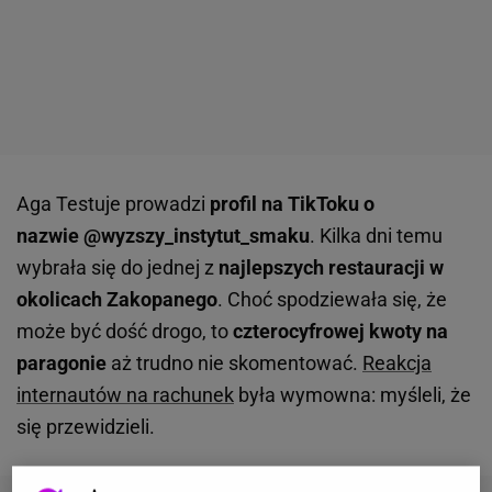
Aga Testuje prowadzi
profil na TikToku o
nazwie @wyzszy_instytut_smaku
. Kilka dni temu
wybrała się do jednej z
najlepszych restauracji w
okolicach Zakopanego
. Choć spodziewała się, że
może być dość drogo, to
czterocyfrowej kwoty na
paragonie
aż trudno nie skomentować.
Reakcja
internautów na rachunek
była wymowna: myśleli, że
się przewidzieli.